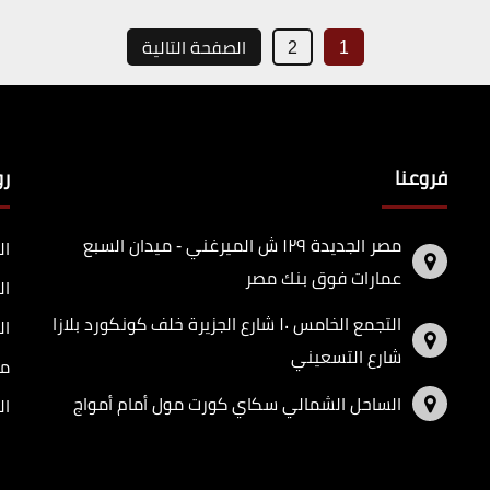
1
2
الصفحة التالية
فروعنا
ر
مصر الجديدة ١٢٩ ش الميرغني - ميدان السبع
ال
عمارات فوق بنك مصر
ال
التجمع الخامس ١٠ شارع الجزيرة خلف كونكورد بلازا
ال
شارع التسعيني
مد
الساحل الشمالي سكاي كورت مول أمام أمواج
ال