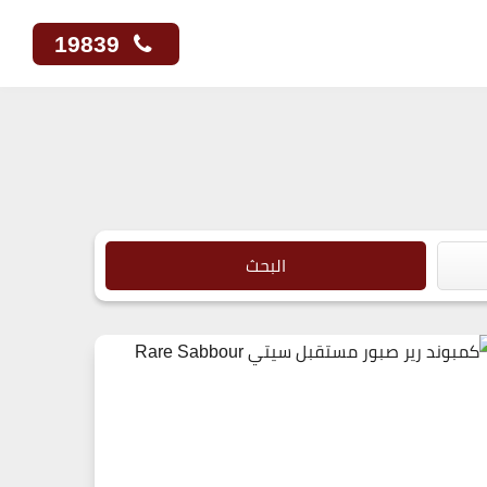
19839
البحث