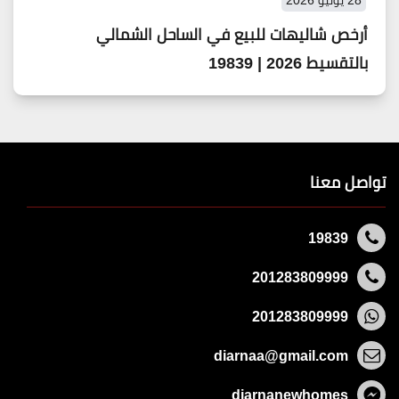
28 يونيو 2026
أرخص شاليهات للبيع في الساحل الشمالي
بالتقسيط 2026 | 19839
تواصل معنا
19839
201283809999
201283809999
diarnaa@gmail.com
diarnanewhomes