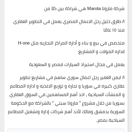
شركة ماروتا Marota هي شراكة بين كلآ من
ا/ طارق خليل رجل الاعمال المصري يعمل في التطوير العقاري
منذ ١٥ عامًا
متخصص في بيع و بناء و أدارة المراكز التجاريه مثل H-one
لاداره المولات و المشاريع
يعمل في مجال استيراد السيارات فمصر و السعودية
ا/ ايمن الغفير رجل اعمال سوري ساهم في مشاريع تطوير
عقاري كبيره في سوريا و تجاره و توزيع الاغذيه و اداره المطاعم
و المنشأت السياحية , احد أهم المساهمين في السوق العقاري
بسوريا من خلال مشروع ” ماروتا سيتي ” بالشراكة مع الحكومة
السورية بدمشق ومالك لأحد أهم شركات إدارة وتشغيل المطاعم
السياحية بمصر.