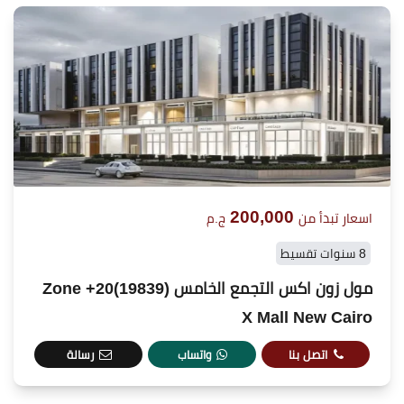
200,000
اسعار تبدأ من
ج.م
8 سنوات تقسيط
مول زون اكس التجمع الخامس (19839)20+ Zone
X Mall New Cairo
اتصل بنا
واتساب
رسالة