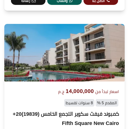
اتصل بنا
واتساب
رسالة
14,000,000
اسعار تبدأ من
ج.م
المقدم 5 %
8 سنوات تقسيط
كمبوند فيفث سكوير التجمع الخامس (19839)20+
Fifth Square New Cairo