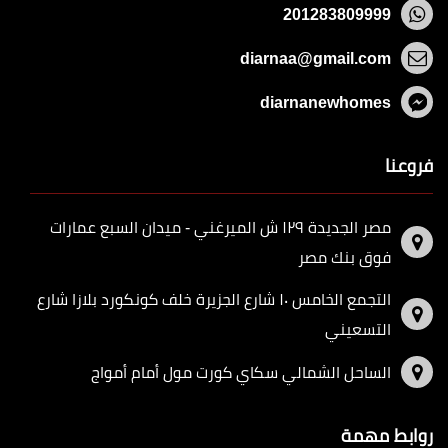
201283809999
diarnaa@gmail.com
diarnanewhomes
فروعنا
مصر الجديدة ١٢٩ ش الميرغني - ميدان السبع عمارات
فوق بنك مصر
التجمع الخامس ١٠ شارع الجزيرة خلف كونكورد بلازا شارع
التسعيني
الساحل الشمالي سكاي كورت مول أمام أمواج
روابط مهمة