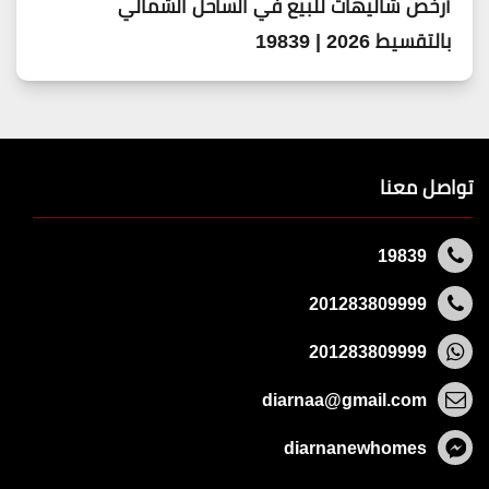
أرخص شاليهات للبيع في الساحل الشمالي
بالتقسيط 2026 | 19839
تواصل معنا
19839
201283809999
201283809999
diarnaa@gmail.com
diarnanewhomes