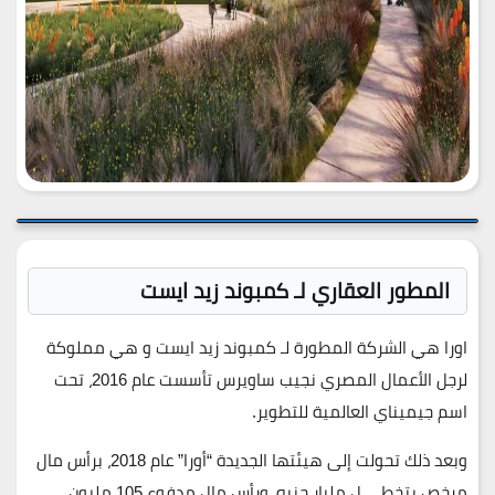
المطور العقاري لـ كمبوند زيد ايست
اورا هي الشركة المطورة لـ كمبوند زيد ايست و هي مملوكة
لرجل الأعمال المصري نجيب ساويرس تأسست عام 2016، تحت
اسم جيميناي العالمية للتطوير.
وبعد ذلك تحولت إلى هيئتها الجديدة “أورا” عام 2018، برأس مال
مرخص يتخطى ل مليار جنيه، ورأس مال مدفوع 105 مليون.