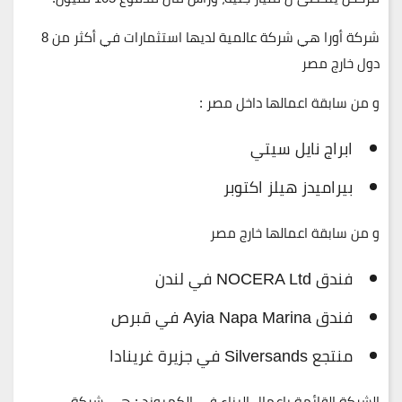
شركة أورا هي شركة عالمية لديها استثمارات في أكثر من 8
دول خارج مصر
و من سابقة اعمالها داخل مصر :
ابراج نايل سيتي
بيراميدز هيلز اكتوبر
و من سابقة اعمالها خارج مصر
فندق NOCERA Ltd في لندن
فندق Ayia Napa Marina في قبرص
منتجع Silversands في جزيرة غرينادا
الشركة القائمة باعمال البناء في الكمبوند : هي شركة