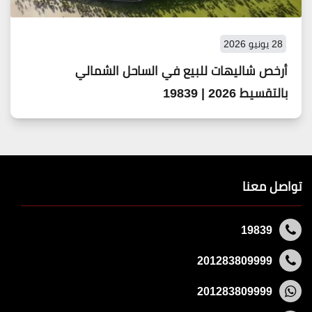
28 يونيو 2026
أرخص شاليهات للبيع في الساحل الشمالي
بالتقسيط 2026 | 19839
تواصل معنا
19839
201283809999
201283809999