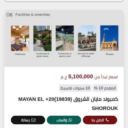
5,100,000
اسعار تبدأ من
ج.م
المقدم 10 %
10 سنوات تقسيط
كمبوند مايان الشروق (19839)20+ MAYAN EL
SHOROUK
اتصل بنا
واتساب
رسالة