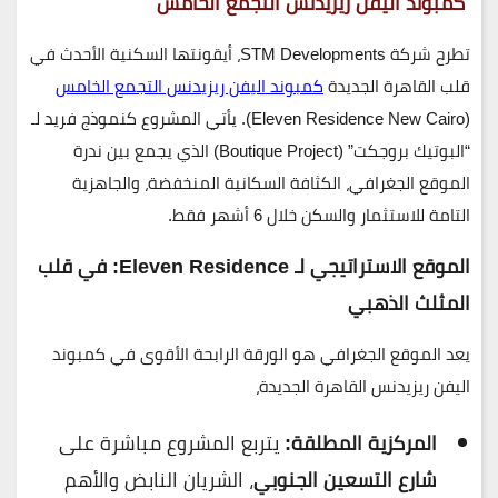
كمبوند اليفن ريزيدنس التجمع الخامس
تطرح شركة
STM Developments
، أيقونتها السكنية الأحدث في
قلب القاهرة الجديدة
كمبوند اليفن ريزيدنس التجمع الخامس
(Eleven Residence New Cairo)
. يأتي المشروع كنموذج فريد لـ
“البوتيك بروجكت” (Boutique Project)
الذي يجمع بين ندرة
الموقع الجغرافي، الكثافة السكانية المنخفضة، والجاهزية
التامة للاستثمار والسكن خلال 6 أشهر فقط.
الموقع الاستراتيجي لـ Eleven Residence: في قلب
المثلث الذهبي
يعد الموقع الجغرافي هو الورقة الرابحة الأقوى في
كمبوند
اليفن ريزيدنس القاهرة الجديدة
،
المركزية المطلقة:
يتربع المشروع مباشرة على
شارع التسعين الجنوبي
، الشريان النابض والأهم