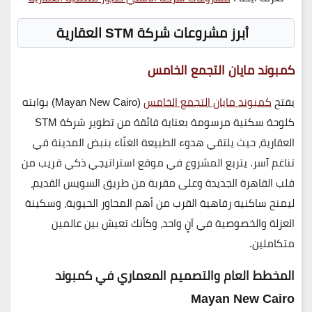
أبرز مشروعات شركة STM العقارية
كمبوند مايان التجمع الخامس
يفتح
كمبوند مايان التجمع الخامس
(Mayan New Cairo)
بوابته
كلوحة سكنية مرسومة بعناية فائقة من تطوير شركة
STM
العقارية
، حيث يلتقي هدوء الطبيعة الغنّاء بنبض المدينة في
تناغم آسر. يتربع المشروع في موقع استراتيجي ذكي قريب من
قلب القاهرة الجديدة وعلى مقربة من طريق السويس القديم،
ليمنح ساكنيه رفاهية القرب من أهم المحاور الحيوية، وسكينة
العزلة والخصوصية في آنٍ واحد، وكأنك تعيش بين عالمين
متكاملين.
المخطط العام والتصميم المعماري في كمبوند
Mayan New Cairo