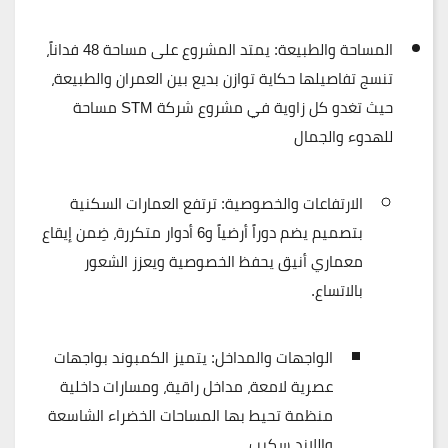
المساحة والطبيعة:
يمتد المشروع على مساحة
48 فداناً
،
تنسج تفاصيلها حكاية توازن بديع بين العمران والطبيعة،
حيث تغدو كل زاوية في مشروع شركة STM مساحة
للهدوء والجمال
الارتفاعات والخصوصية:
ترتفع العمارات السكنية
بتصميم يضم
دوراً أرضياً و6 أدوار متكررة
، ضِمن إيقاع
معماري أنيق يحفظ الخصوصية ويعزز الشعور
بالاتساع.
الواجهات والمداخل:
يتميز الكمبوند بواجهات
عصرية لامعة، مداخل راقية، ومسارات داخلية
منظمة تحيط بها المساحات الخضراء الشاسعة
واللاند سكيب.