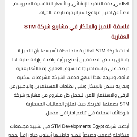
العالمي، دقة التنفيذ الإنشائي، والأسعار التنافسية المدروسة،
فضلاً عن اختيار مواقع استراتيجية نابضة بالحياة.
فلسفة التميز والابتكار في مشاريع شركة STM
العقارية
آمنت شركة
STM العقارية
منذ لحظة تأسيسها بأن التميز لا
يتحقق بمحض الصدفة، بل يُصنع برؤية واضحة وإرادة صلبة؛ لذا
حرصت على دراسة احتياجات السوق العقاري وعملائها بعناية
فائقة. ونتيجة لهذا النهج، قدمت الشركة مشروعات سكنية
وتجارية تنبض بالابتكار وتلبي تطلعات المستثمرين والباحثين عن
الرقي والاستثمار الآمن، ليحمل كل مشروع من مشاريع شركة
STM بصمتها الفريدة، حيث تمتزج الجماليات المعمارية
بالوظائف العملية في تناغم احترافي مذهل.
أبدعت شركة
STM Developments Egypt
في تشييد مجتمعات
متكاملة صُممت خصيصاً لتمنح قاطنيها أسلوب حياة راقياً يجمع