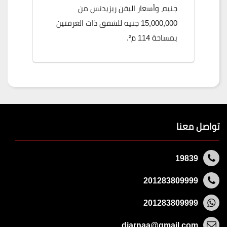
جنيه، وأسعار اليفن ريزيدنس من
15,000,000 جنيه للشقق ذات الغرفتين
بمساحة 114 م².
تواصل معنا
19839
201283809999
201283809999
diarnaa@gmail.com