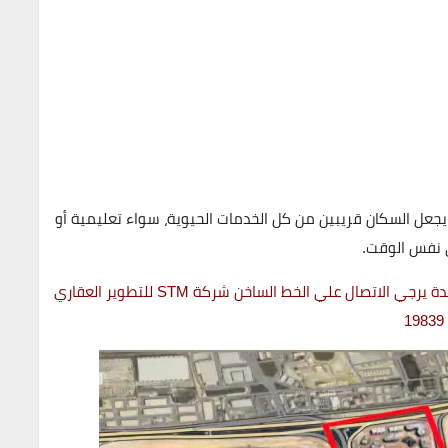
جعل السكان قريبين من كل الخدمات الحيوية، سواء تعليمية أو
ي نفس الوقت.
للحجز والاستعلام حول اسعار كمبوند مايان القاهرة الجديدة يرجي الاتصال علي الخط الساخن شركة STM للتطوير العقاري
19839