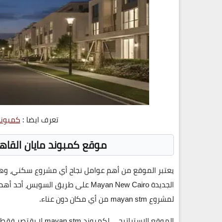
تعرف ايضا :
كمبوند
موقع كمبوند مايان القاهرة الجديدة 
يعتبر الموقع من أهم عوامل نجاح أي مشروع سكني، وهو ما جعل شركة TM
الجديدة Mayan New Cairo
على
طريق السويس
، أحد أهم
لمشروع
mayan stm
من أي مكان دون عناء.
الموقع الاستراتيجي
لكمبوند mayan stm
لا يقتصر فقط 