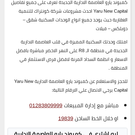
كمبوند يارو العاصمة الادارية الجديدة تعرف على جميع تفاصيل
Yaru New Capital احدث مشروعات شركة كونتراك للتنمية
العقارية حيث يوجد جميع انواع الوحدات السكنية شقق –
دوبلكس – فيلات
امتلك وحدتك السكنية المميزة في قلب العاصمة الادارية
الجديدة في منطقة
الـ R8
على النهر الاخضر مباشرة بافضل
الاسعار و انظمة السداد المرنة لافضل فرص الاستثمار في
المنطقة
.
للحجز والاستعلام عن كمبوند يارو العاصمة الادارية Yaru New
Capital يرجي الاتصال علي الارقام التالية
:
مباشر مع إدارة المبيعات
01283809999
او خلال الخط الساخن
19839
ليه اشتري في كمبوند يارو العاصمة الادارية