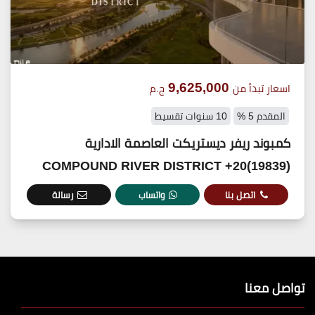
9,625,000
اسعار تبدأ من
ج.م
المقدم 5 %
10 سنوات تقسيط
كمبوند ريفر ديستريكت العاصمة الادارية
(19839)20+ COMPOUND RIVER DISTRICT
اتصل بنا
واتساب
رسالة
تواصل معنا