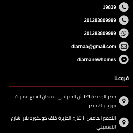
19839
201283809999
201283809999
diarnaa@gmail.com
diarnanewhomes
فروعنا
مصر الجديدة ١٢٩ ش الميرغني - ميدان السبع عمارات
فوق بنك مصر
التجمع الخامس ١٠ شارع الجزيرة خلف كونكورد بلازا شارع
التسعيني