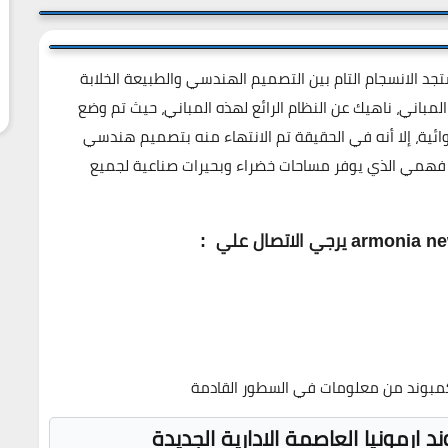
ند ارمونيا العاصمة الادارية armonia new capital ستجد الانسجام التام بين التصميم الهندسي والطبيعة الخلابة
لمباني، ناهيك عن النظام الرائع لهذه المباني، حيث تم وضع
ية، إلا أنه في الحقيقة تم الانتهاء منه بتصميم هندسي
مي الذي يوفر مساحات خضراء وبحيرات صناعية لجميع
يرجي الاتصال علي
:
بوند من معلومات في السطور القادمة
 ارمونيا العاصمة الادارية الجديدة