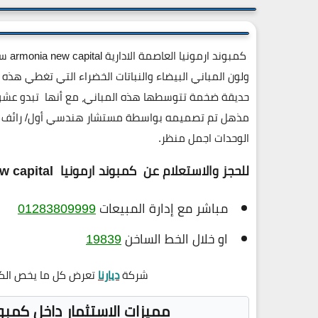
كمبو
ولون المباني البيضاء والنباتات الخضراء التي تغطي هذه ا
حديقة ضخمة تتوسطها هذه المباني، مع أنها تبدو عشوائ
مذهل تم تصميمه بواسطة مستشار هندسي أول/ رائف فه
الوحدات اجمل منظر.
للحجز والاستعلام عن
كمبوند ارمونيا armonia new capital
مباشر مع إدارة المبيعات
01283809999
او خلال الخط الساخن
19839
شركة
ديارنا
تعرض كل ما يخص الكم
مميزات الاستثمار داخل كمبوند