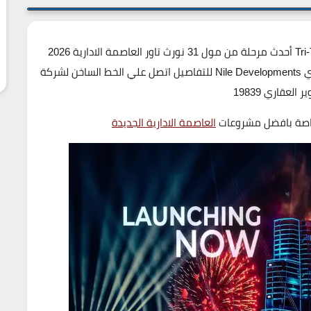
مشروع Tri-T العاصمة الادارية الجديدة Tri-T New Capital أحدث مرحلة من مول 31 نورث تاور العاصمة الادارية 2026
بالتقسيط علي 8 سنوات من شركة النيل للتطوير العقاري Nile Developments للتفاصيل اتصل علي الخط الساخن لشركة
 العقاري 19839
خاصة بافضل مشروعات
العاصمة الادارية الجديدة