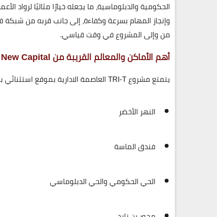
الحكومية والدبلوماسية، ما يجعله خيارًا مثاليًا لرواد ال
وإنجاز المهام بسرعة وكفاءة، إلى جانب قربه من شبكة 
من وإلى المشروع في وقت قياسي.
أهم الأماكن والمعالم القريبة من TRI-T New Capital
يتمتع مشروع
TRI-T العاصمة الادارية
بموقع استثنائي با
النهر الأخضر
فندق الماسة
الحي الحكومي والحي الدبلوماسي
محور بن زايد