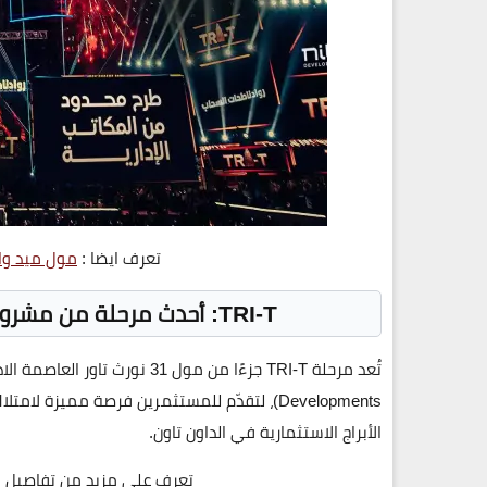
تعرف ايضا :
مول ميد واي 
TRI-T: أحدث مرحلة من مشروع 31 North Tower العاصمة الادارية
تُعد
مرحلة TRI-T
جزءًا من
مول 31 نورث تاور العاصمة الادارية
Developments)
، لتقدّم للمستثمرين فرصة مميزة لامتلا
الأبراج الاستثمارية في الداون تاون.
تعرف علي مزيد من تفاصيل 