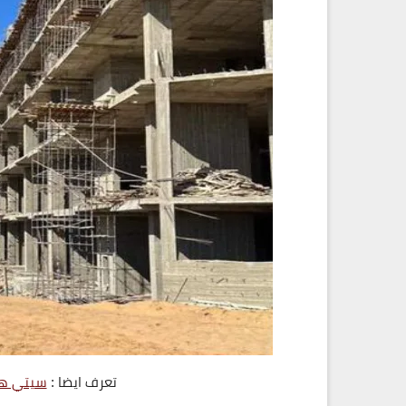
تعرف ايضا :
سيتي هول