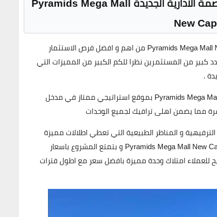
مة الادارية الجديدة
Pyramids Mega Mall
New Capi
يعتبر مول بيراميدز العاصمة الادارية الجديدة Pyramids Mega Mall New Capital من اهم و افضل فرص الاستثمار
 كبير من المستثمرين نظرا للكم الكبير من المميزات التي
دة .
بتميز بيراميدز ميجا مول العاصمة الادارية Pyramids Mega Mall New Capital بموقع استراتيجي ممتاز في مدخل
باشرة مما يضمن اهلى ترافيك لجميع الوحدات
الترفيهية و المناظر الطبيعية التي تعطي اطلالات مميزة
لوحدات بيراميدز ميجا مول العاصمة الادارية الجديدة Pyramids Mega Mall New Capital و بتمتع المشروع باسعار
يح للعملاء امتلاك وحدة مميزة بافضل سعر مع اطول فترات