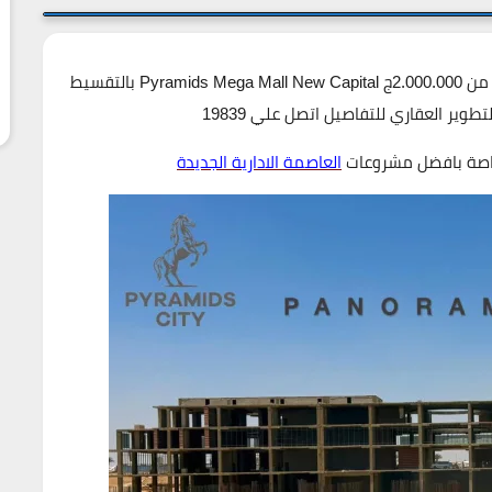
اسعار بيراميدز ميجا مول العاصمة الادارية الجديدة تبدا من 2.000.000ج Pyramids Mega Mall New Capital بالتقسيط
خاصة بافضل مشروعات
العاصمة الادارية الجديدة