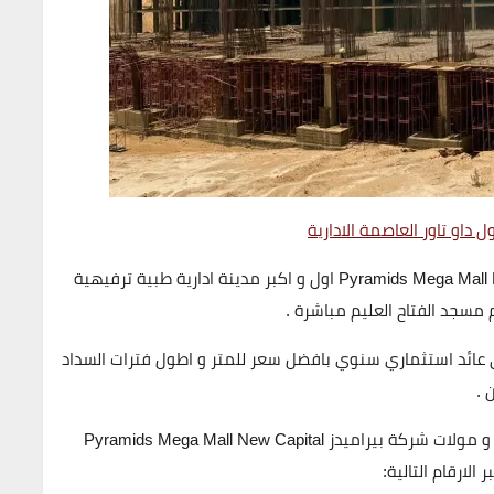
 داو تاور العاصمة الادارية
بيراميدز ميجا مول العاصمة الادارية الجديدة Pyramids Mega Mall New Capital اول و اكبر مدينة ادارية طبية ترفيهية
 مسجد الفتاح العليم مباشرة .
لى عائد استثماري سنوي بافضل سعر للمتر و اطول فترات السداد
للحجز والاستعلام عن بيراميدز ميجا مول العاصمة الادارية و مولات شركة بيراميدز Pyramids Mega Mall New Capital
لارقام التالية: