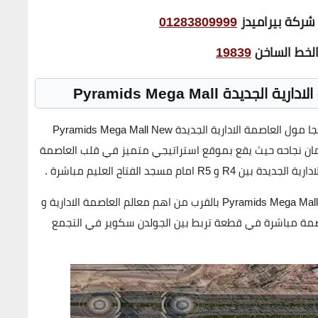
 شركة بيراميدز
01283809999
 الخط الساخن
19839
لادارية الجديدة
Pyramids Mega Mall
اختارت شركة بيراميدز للتطوير العقاري موقع بيراميدز ميجا مول العاصمة الادارية الجديدة Pyramids Mega Mall New
 و ضمان نجاحه حيث يقع بموقع استراتيجي متميز في قلب العاصمة
مسجد الفتاح العليم مباشرة .
يقع بيراميدز مول العاصمة الادارية الجديدة Pyramids Mega Mall New Capital بالقرب من اهم معالم العاصمة الادارية و
صمة مباشرة في قطعة تربط بين الجولدن سكوير في التجمع