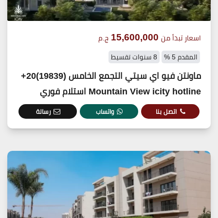
15,600,000
اسعار تبدأ من
ج.م
المقدم 5 %
8 سنوات تقسيط
ماونتن فيو اي سيتي التجمع الخامس (19839)20+
Mountain View icity hotline استلام فوري
اتصل بنا
واتساب
رسالة