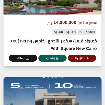
14,000,000
اسعار تبدأ من
ج.م
المقدم 5 %
8 سنوات تقسيط
كمبوند فيفث سكوير التجمع الخامس (19839)20+
Fifth Square New Cairo
اتصل بنا
واتساب
رسالة