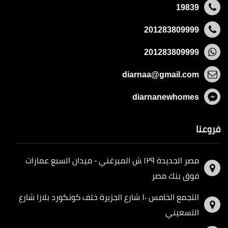
19839
201283809999
201283809999
diarnaa@gmail.com
diarnanewhomes
فروعنا
مصر الجديدة ١٢٩ ش الميرغني - ميدان السبع عمارات
فوق بنك مصر
التجمع الخامس ١٠ شارع الجزيرة خلف كونكورد بلازا شارع
التسعيني