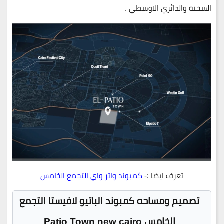
السخنة والدائري الاوسطي .
تعرف ايضا :-
كمبوند واتر واي التجمع الخامس
تصميم ومساحه كمبوند الباتيو لافيستا التجمع
الخامس Patio Town new cairo