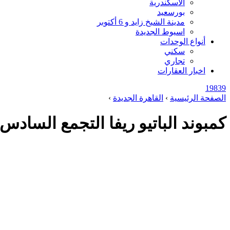
الاسكندرية
بورسعيد
مدينة الشيخ زايد و 6 أكتوبر
اسيوط الجديدة
أنواع الوحدات
سكني
تجاري
اخبار العقارات
19839
الصفحة الرئيسية
›
القاهرة الجديدة
›
كمبوند الباتيو ريفا التجمع السادس (19839)20+  Patio Riva New Cairo