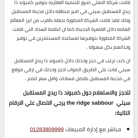
قامت شركة الاهلي صبور للتنميه العقاريه بتوفير كمبوند ذا
ريدج المستقبل سيتي في اميز منطقه داخل مدينة المستقبل
وذلك فقد قامت الشركة المطورة بجعله بالفرب من ابرز المعالم
الهامه داخل القاهرة الجديدة كما ان انظمة السداد التي قامت
الشركة المطورة بتوفيرها لمساعده المستثمرين في توفير
وحداتهم بكل سهوله .
ان كنت ترغب في حجز وحدتك داخل كمبوند ذا ريدج المستقبل
سيتي فانت علي الطريق الصواب احجز وحدتك في ارقي موقع
في مدينة المستقبل بافضل مساحات واقل سعر للمتر .
للحجز والاستعلام حول كمبوند ذا ريدج المستقبل
سيتي the ridge sabbour يرجي الاتصال علي الارقام
التالية
:
مباشر مع إدارة المبيعات
01283809999