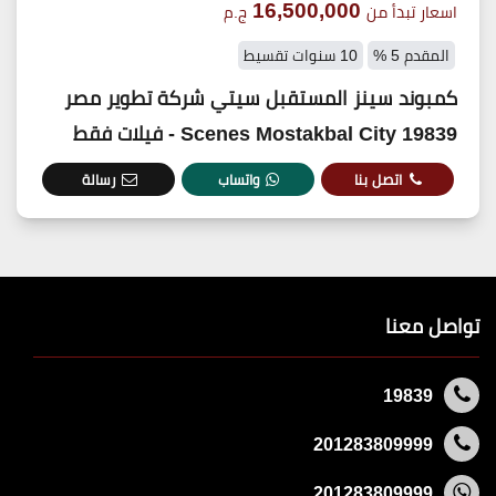
16,500,000
اسعار تبدأ من
ج.م
المقدم 5 %
10 سنوات تقسيط
كمبوند سينز المستقبل سيتي شركة تطوير مصر
19839 Scenes Mostakbal City - فيلات فقط
اتصل بنا
واتساب
رسالة
تواصل معنا
19839
201283809999
201283809999