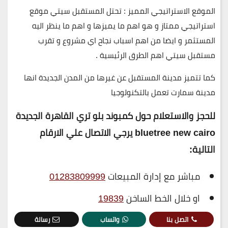
الموقع الاستراتيجي المميز : تحتل المستقبل سيتي موقع
استراتيجي ممتاز و هو اهم ما يميزها و اهم ما ينظر اليه
المستثمر و ايضا من اهم اسباب نجاح اي مشروع و تقرب
مستقبل سيتي اهم الطرق الرئيسية .
كما تتميز مدينة المستقبل عن غيرها من المدن الجديدة انها
مدينة سمارت تعمل بالتكنولوجيا
للحجز والاستعلام حول كمبوند بلو تري القاهرة الجديدة
bluetree new cairo يرجي الاتصال علي الارقام
التالية
:
مباشر مع إدارة المبيعات
01283809999
او خلال الخط الساخن
19839
اتصل بنا
واتساب
رسالة