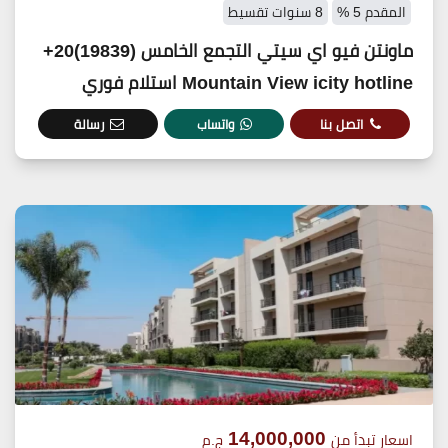
المقدم 5 %
8 سنوات تقسيط
ماونتن فيو اي سيتي التجمع الخامس (19839)20+
Mountain View icity hotline استلام فوري
اتصل بنا
واتساب
رسالة
14,000,000
اسعار تبدأ من
ج.م