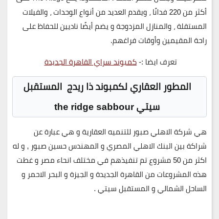
أكثر من 220 فدانًا ، ويقدم العديد من أنواع الوحدات ، والفيلات
المستقلة ، والمنازل المزدوجة و يضم أيضًا ناديين للحفاظ على
راحة المقيمين وأوقات فراغهم.
تعرف ايضا :-
كمبوند سراي القاهرة الجديدة
المطور العقاري لكمبوند ذا ريدج المستقبل
سيتي the ridge sabbour
هي شركة الاهلي صبور للتنميه العقارية و هي عبارة عن
شراكة بين البنك الاهلي المصري و المهندس حسين صبور , و له
اكثر من 50 مشروع تم تنفيذهم في مختلف انحاء مصر و غطت
هذه المشروعات من القاهرة الجديدة و الجيزة و البحر الاحمر و
الساحل الشمالي و المستقبل سيتي .