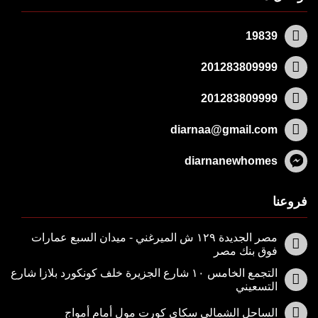
19839
201283809999
201283809999
diarnaa@gmail.com
diarnanewhomes
فروعنا
مصر الجديدة ١٢٩ ش الميرغني - ميدان السبع عمارات
فوق بنك مصر
التجمع الخامس ١٠ شارع الجزيرة خلف كونكورد بلازا شارع
التسعيني
الساحل الشمالي سكاي كورت مول أمام أمواج