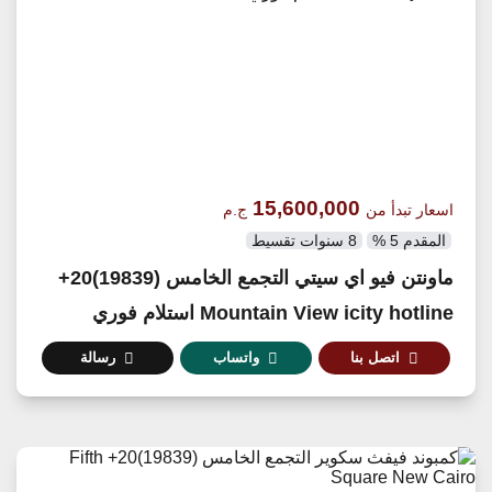
15,600,000
اسعار تبدأ من
ج.م
المقدم 5 %
8 سنوات تقسيط
ماونتن فيو اي سيتي التجمع الخامس (19839)20+
Mountain View icity hotline استلام فوري
اتصل بنا
واتساب
رسالة