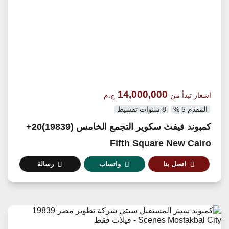
14,000,000
اسعار تبدأ من
ج.م
المقدم 5 %
8 سنوات تقسيط
كمبوند فيفث سكوير التجمع الخامس (19839)20+
Fifth Square New Cairo
اتصل بنا
واتساب
رسالة