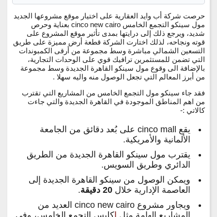
حرصت شركة أب وايد العقارية على اختيار موقع مشروعها الجديد
مول سينكو التجمع الخامس cinco new cairo بعناية وحرص
شديد، ويرجع ذلك إلى درايتها بمدى تأثير موقع المشروع على
قوته ونجاحه، لذلك اختارت الشركة قطعة أرض مميزة على طريق
التسعين الشمالي مباشرة وسط مجموعة من أرقى الكمبوندات
التي تضمن للمستثمرين ترافيك قوي على الوحدات التجارية،
بالإضافة الى وقوع مول سينكو القاهرة الجديدة وسط مجموعة
من أبرز المعالم التي تجعل الوصول منه واليه سهلا .
فقد جاء سينكو مول التجمع الخامس من المشاريع التي تقترب
من اهم المناطق الموجودة في القاهرة الجديدة والتي جاءت
كالاتي :-
يقع cinco mall على بُعد دقائق من الجامعة
الألمانية والأمريكية.
يقترب مول سينكو القاهرة الجديدة من الطريق
الدائري وطريق السويس.
ويمكن الوصول من سينكو القاهرة الجديدة إلى
العاصمة الإدارية خلال
20 دقيقة
.
ويجاور مشروع cinco new cairo العديد من
المشاريع الهامة مثل
ا
كلبس التجمع الخامس، وفي