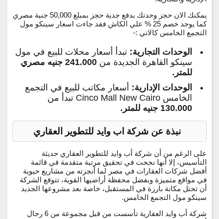
يمكنك الان حجز وحدتك بدفع جدية حجز بمبلغ 50,000 جنية مصري
كما يوجد خصم 25 % علي الكاش فقد جاءت اسعار سينكو مول
التجمع الخامس كالاتي :-
الوحدات التجارية:
تبدأ أسعار محلات للبيع في مول
سينكو القاهرة الجديدة من
241.000 جنيه مصري
للمتر.
الوحدات الإدارية:
أسعار مكاتب للبيع في التجمع
الخامس Cinco Mall New Cairo تبدأ من
130.000 جنيه للمتر.
نبذة عن شركة اب وايد للتطوير العقاري
على الرغم من أن شركة أب وايد للتطوير العقاري حديثة
التأسيس، إلا أنها نجحت في تحقيق مرتبة متقدمة في قائمة
أفضل شركات العقارات في مصر لما أنجزته من مشاريع حيوية
في مواقع متميزة وبفضل محفظة أراضيها القوية، تتوقع الشركة
أن تحتل مكانة بارزة في المستقبل، خاصة بعد مشروعها الجديد
سينكو مول التجمع الخامس.
شركة أب وايد العقارية تأسست من قبل مجموعة من 6 رجال