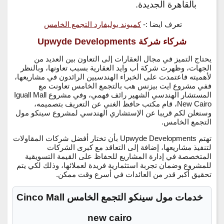
بالقاهرة الجديدة.
تعرف ايضا :-
كمبوند بوليفارد التجمع الخامس
شركاء شركة Upwyde Developments
يحتاج التميز في مجال العقارات إلى التعاون بين العديد من
الجهات، وظهرت شركة أب وايد العقارية بسبب تعاونها، وبالنظر
لأهميته فاعتمدت على الخبراء الهندسيين الرائدون في مشاريعها،
ففي مشروع ايت بيزنس هب بالتجمع الخامس تعاونت مع
المستشار الهندسي الشهير رائف فهمي، وفي مشروع Iguall Mall
New Cairo، قام مكتب حافظ الغني عن التعريف بتصميمه،
وسنعلن لكم قريبا عن الإستشاري الهندسي لمشروع سينكو مول
التجمع الخامس.
تهتم Upwyde Developments بأن تختار أفضل شركات المقاولات
لتنفيذ مشاريعها، إضافة إلى التعاقد مع كبرى الشركات
المتخصصة في إدارة المشاريع للحفاظ على القيمة التسويقية
للمشروع وضمان تجربة استثمارية فريدة لعملائها، وذلك لكي يتم
تحقيق أكبر قدر من العائدات في أسرع وقت ممكن.
خدمات مول سينكو التجمع الخامس Cinco Mall
new cairo