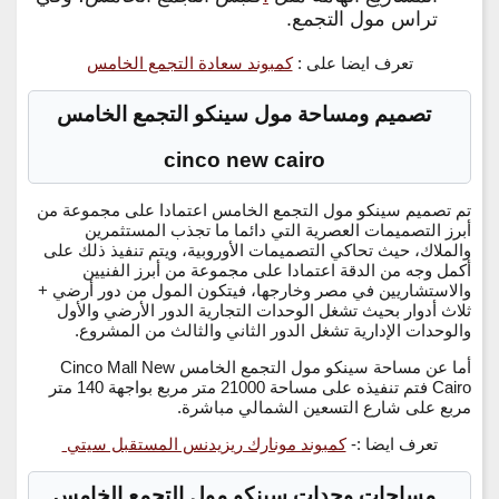
تراس مول التجمع.
تعرف ايضا على :
كمبوند سعادة التجمع الخامس
تصميم ومساحة مول سينكو التجمع الخامس
cinco new cairo
تم تصميم سينكو مول التجمع الخامس اعتمادا على مجموعة من
أبرز التصميمات العصرية التي دائما ما تجذب المستثمرين
والملاك، حيث تحاكي التصميمات الأوروبية، ويتم تنفيذ ذلك على
أكمل وجه من الدقة اعتمادا على مجموعة من أبرز الفنيين
والاستشاريين في مصر وخارجها، فيتكون المول من دور أرضي +
ثلاث أدوار بحيث تشغل الوحدات التجارية الدور الأرضي والأول
والوحدات الإدارية تشغل الدور الثاني والثالث من المشروع.
أما عن مساحة سينكو مول التجمع الخامس Cinco Mall New
Cairo فتم تنفيذه على مساحة 21000 متر مربع بواجهة 140 متر
مربع على شارع التسعين الشمالي مباشرة.
تعرف ايضا :-
كمبوند مونارك ريزيدنس المستقبل سيتي
مساحات وحدات سينكو مول التجمع الخامس