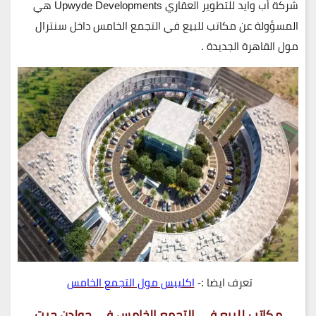
شركة أب وايد للتطوير العقاري Upwyde Developments هي
المسؤولة عن مكاتب للبيع في التجمع الخامس داخل سنترال
مول القاهرة الجديدة .
تعرف ايضا :-
اكليبس مول التجمع الخامس
مكاتب للبيع في التجمع الخامس في جولدن جيت