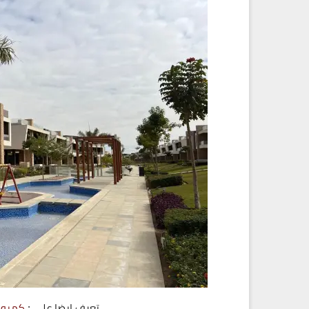
تعرف ايضا علي :
كمبوند