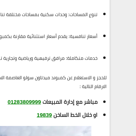
تنوع المساحات
: وحدات سكنية بمساحات مختلفة تناسب
أسعار تنافسية
: يقدم أسعار استثنائية مقارنة بكمبو
خدمات متكاملة
: مرافق ترفيهية ورياضية وتجارية 
للحجز و الاستعلام عن كمبوند ميدتاون سولو العاصمة الادارية الجديدة capital
الارقام التالية :
مباشر مع إدارة المبيعات
01283809999
او خلال الخط الساخن
19839