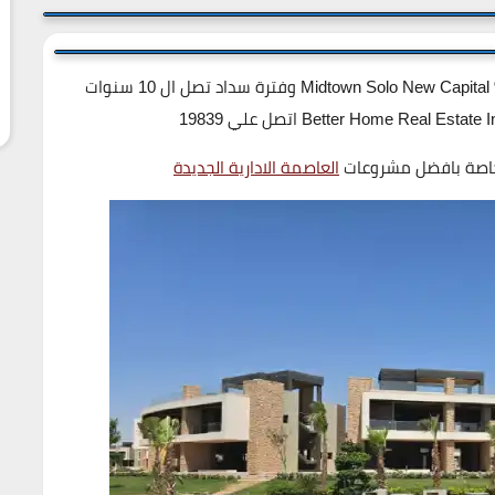
كمبوند ميدتاون سولو العاصمة الادارية بمقدم 10% Midtown Solo New Capital وفترة سداد تصل ال 10 سنوات
خاصة بافضل مشروعات
العاصمة الادارية الجديدة