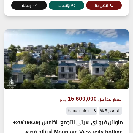
اتصل بنا
واتساب
رسالة
15,600,000
اسعار تبدأ من
ج.م
المقدم 5 %
8 سنوات تقسيط
ماونتن فيو اي سيتي التجمع الخامس (19839)20+
Mountain View icity hotline استلام فوري