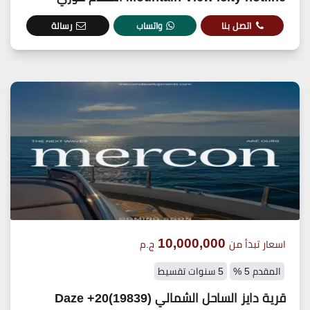
اتصل بنا
واتساب
رسالة
10,000,000
اسعار تبدأ من
ج.م
المقدم 5 %
5 سنوات تقسيط
قرية دايز الساحل الشمالي (19839)20+ Daze