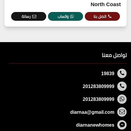
North Coast
اتصل بنا
واتساب
رسالة
تواصل معنا
19839
201283809999
201283809999
diarnaa@gmail.com
diarnanewhomes