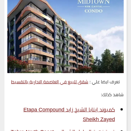
تعرف ايضا علي :
شقق للبيع في العاصمة الادارية بالتقسيط
شاهد كذلك:
كمبوند ايتابا الشيخ زايد Etapa Compound
Sheikh Zayed