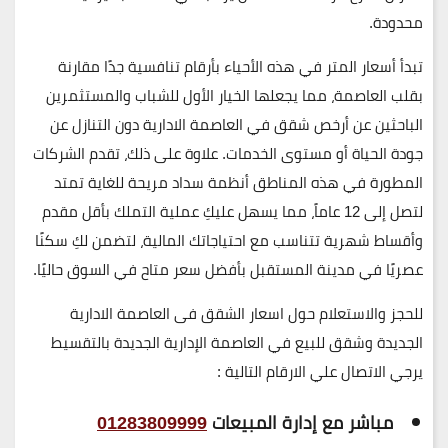
محدودة.
تبدأ أسعار المتر في هذه الأحياء بأرقام تنافسية جدًا مقارنة
بقلب العاصمة، مما يجعلها الخيار الأول للشباب والمستثمرين
الباحثين عن
أرخص شقق في العاصمة الادارية
دون التنازل عن
جودة الحياة أو مستوى الخدمات. علاوة على ذلك، تقدم الشركات
المطورة في هذه المناطق أنظمة سداد مريحة للغاية تمتد
لتصل إلى 12 عاماً، مما يسهل عليكِ عملية التملك بأقل مقدم
وأقساط شهرية تتناسب مع احتياجاتك المالية، لتضمن لكِ سكنًا
عصريًا في مدينة المستقبل بأفضل سعر متاح في السوق حاليًا.
للحجز والاستعلام حول اسعار الشقق فى العاصمة الادارية
الجديدة وشقق للبيع في العاصمة الإدارية الجديدة بالتقسيط
يرجي الاتصال علي الارقام التالية :
مباشر مع إدارة المبيعات
01283809999