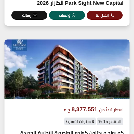
Park Sight New Capital الكازار 2026
اتصل بنا
واتساب
رسالة
8,377,551
اسعار تبدأ من
ج.م
المقدم 15 %
9 سنوات تقسيط
كمبوند ميدتاون كوندو العاصمة الادارية الجديدة