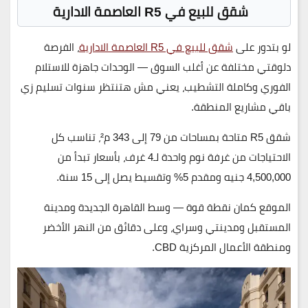
شقق للبيع في R5 العاصمة الادارية
لو بتدور على
شقق للبيع في R5 العاصمة الادارية
، الفرصة
دلوقتي مختلفة عن أغلب السوق — الوحدات جاهزة للاستلام
الفوري وكاملة التشطيب، يعني مش هتنتظر سنوات تسليم زي
باقي مشاريع المنطقة.
شقق R5 متاحة بمساحات من 79 إلى 343 م²، تناسب كل
الاحتياجات من غرفة نوم واحدة لـ4 غرف، بأسعار تبدأ من
4,500,000 جنيه ومقدم 5% وتقسيط يصل إلى 15 سنة.
الموقع كمان نقطة قوة — وسط القاهرة الجديدة ومدينة
المستقبل ومدينتي وسراي، وعلى دقائق من النهر الأخضر
ومنطقة الأعمال المركزية CBD.