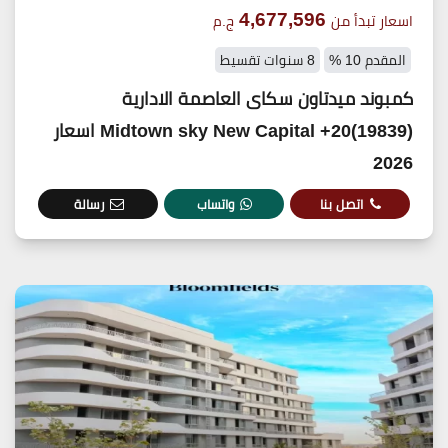
4,677,596
اسعار تبدأ من
ج.م
المقدم 10 %
8 سنوات تقسيط
كمبوند ميدتاون سكاى العاصمة الادارية
(19839)20+ Midtown sky New Capital اسعار
2026
اتصل بنا
واتساب
رسالة