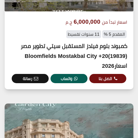
6,000,000
اسعار تبدأ من
ج.م
المقدم 5 %
11 سنوات تقسيط
كمبوند بلوم فيلدز المستقبل سيتي تطوير مصر
(19839)20+ Bloomfields Mostakbal City
اسعار2026
اتصل بنا
واتساب
رسالة