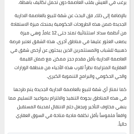
يرغب في العيش بقلب العاصمة دون تحمل تكاليف باهظة.
بالإضافة إلى ذلك، فإن البحث عن
شقة للبيع بالعاصمة الادارية
الجديدة
ضمن هذه الطروحات الحكومية يمنحك ميزة الاستفادة
من أنظمة سداد استثنائية تمتد حتى 12 عاماً، وهي ميزة
يصعب العثور عليها في مناطق أخرى. هذه الشقق تعتبر فرصة
ذهبية للشباب والمستثمرين الذين يبحثون عن
أرخص شقق في
العاصمة الادارية
بأقل مقدم حجز ممكن، مع ضمان القيمة
العقارية المتزايدة نظراً لقرب هذه الأحياء من منطقة الوزارات
والحي الحكومي والبرامج التنموية الكبرى.
كما تمتاز أي
شقة للبيع بالعاصمة الادارية الجديدة
يتم طرحها
في هذه المناطق بجودة التنفيذ والالتزام بمواعيد التسليم، مما
ينهي مخاوف التأخير ويجعل حلم الانتقال لمدينة المستقبل
واقعاً ملموساً بأقل تكلفة مادية متاحة في السوق العقاري
حالياً.