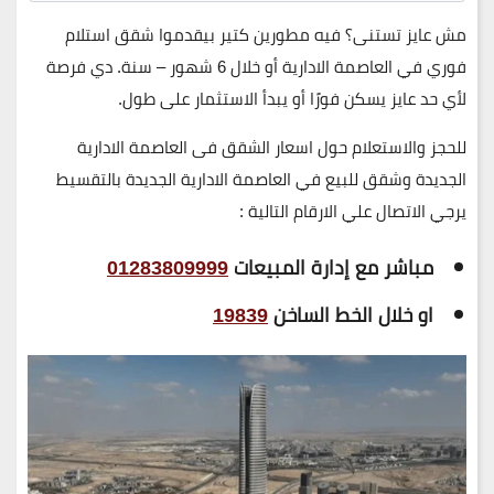
مش عايز تستنى؟ فيه مطورين كتير بيقدموا
شقق استلام
فوري في العاصمة الادارية
أو خلال 6 شهور – سنة. دي فرصة
لأي حد عايز يسكن فورًا أو يبدأ الاستثمار على طول.
للحجز والاستعلام حول اسعار الشقق فى العاصمة الادارية
الجديدة وشقق للبيع في العاصمة الادارية الجديدة بالتقسيط
يرجي الاتصال علي الارقام التالية :
مباشر مع إدارة المبيعات
01283809999
او خلال الخط الساخن
19839