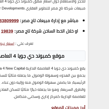
مبيعات شركة تاج مصر للتطوير العقاري Taj Misr Developments عن طريق :-
مباشر مع إدارة مبيعات تاج مصر:
83809999
او خلال
الخط الساخن
شركة تاج مصر
:
19839
تعرف علي :
اسعار نيو
موقع كمبوند دي جويا 4 العاصمة الادارية
يقع كمبوند دي جويا 4 العاصمة الادارية
a 4 New Capital
يجمع بين الهدوء وسهولة الوصول، ما يجعله مثاليًا للسك
الرئيسية، ما يضمن سهولة الوصول منه وإليه دون عناء. ي
والطرق السريعة، وهو ما يجعله خيارًا مثاليًا للسكن اله
للعاصمة الإدارية كمركز إداري وسكني متكامل.
أبرز مميزات الموقع