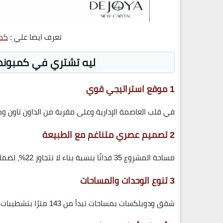
تعرف ايضا علي :
كمب
ليه تشتري في كمبوند دي جويا 4 الع
1 موقع استراتيجي قوي
في قلب العاصمة الإدارية وعلى مقربة من الداون تاون و
2 تصميم عصري متناغم مع الطبيعة
مساحة المشروع
35 فدانًا
بنسبة بناء لا تتجاوز
22%
، لضما
3 تنوع الوحدات والمساحات
شقق ودوبلكسات بمساحات تبدأ من
143 مترًا
بتشطيبات ع