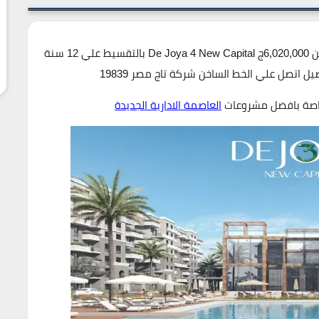
اسعار شقق كمبوند دي جويا 4 العاصمة الادارية تبدا من 6,020,000ج De Joya 4 New Capital بالتقسيط علي 12 سنة
ل اتصل علي الخط الساخن شركة تاج مصر 19839
خاصة بافضل مشروعات
العاصمة الادارية الجديدة