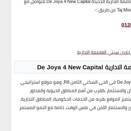
للحجز والاستعلام حول اسعار شقق كمبوند دي جويا 4 العاصمة الادارية الجديدة De Joya 4 New Capital للتواصل مع
012
 جاردن سيتي العاصمة الادارية
De Joya 4 New Capital
De Joy
في
الحي السكني الثامن R8
، وهو موقع استراتيجي
ن والاستثمار بالقرب من أهم المناطق الحيوية والمحاور
تميز الموقع بقربه من الخدمات الحكومية، المناطق التجارية،
ادئ والاستثمار الآمن في نفس الوقت، خاصة مع النمو المستمر