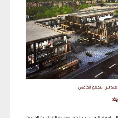
يد لين التجمع الخامس
ة:
إلى
امتداد النرجس
، مما يتيح سهولة التنقل بين
القاهرة