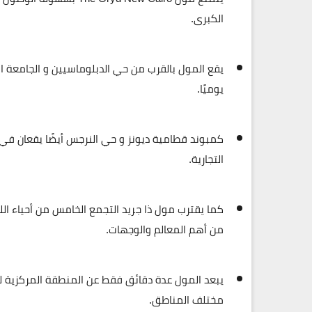
الكبرى
.
يقع المول بالقرب من
حي الدبلوماسيين
و
الجامعة الأ
يوميًا.
كمبوند قطامية ديونز
و
حي النرجس
أيضًا يقعان في
التجارية.
كما يقترب
مول ذا جريد التجمع الخامس
من
أحياء ال
من أهم المعالم والوجهات.
يبعد المول عدة دقائق فقط عن
المنطقة المركزية ل
مختلف المناطق.