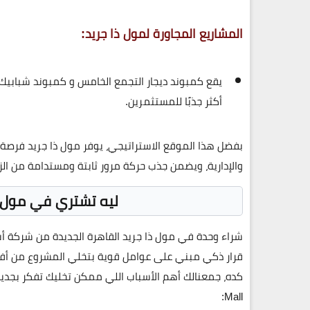
المشاريع المجاورة لمول ذا جريد:
يقع
كمبوند ديجار التجمع الخامس
و
كمبوند شبابيك 
أكثر جذبًا للمستثمرين.
بفضل هذا الموقع الاستراتيجي، يوفر
مول ذا جريد
فرصة م
والإدارية، ويضمن جذب حركة مرور ثابتة ومستدامة من الزو
ليه تشتري في مول ذ
شراء وحدة في
مول ذا جريد القاهرة الجديدة
من شركة
أب
قرار ذكي مبني على عوامل قوية بتخلي المشروع من أفضل
كده، جمعنالك أهم الأسباب اللي ممكن تخليك تفكر بجدي
:
Mall