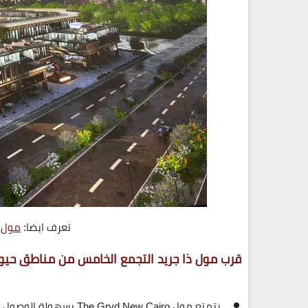
تعرف ايضا:
مول م
قرب مول ذا جريد التجمع الخامس من مناطق حيوي
يتمتع مول
The Gryd New Cairo
بسهولة الوصول 