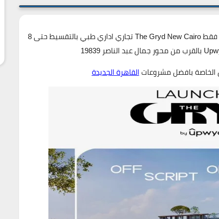
اسعار مول ذا جريد التجمع الخامس تبدا من 5.400.000ج فقط The Gryd New Cairo تجاري اداري طبي بالتقسيط حتى 8
 الخاصة بافضل مشروعات
القاهرة الجديدة