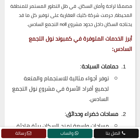
مصممًا لراحة وأمان السكان. في ظل التطور المستمر للمنطقة
المحيطة، حرصت
شركة كليك العقارية
على توفير كل ما قد
يحتاجه السكان داخل حدود مشروع noll التجمع السادس.
أبرز الخدمات المتوفرة في كمبوند نول التجمع
السادس:
حمامات السباحة
:
توفر أجواء مثالية للاستجمام والمتعة
لجميع أفراد الأسرة في مشروع نول التجمع
السادس.
مساحات خضراء وحدائق
:
مساحات واسعة تمنح السكان بيئة هادئة
اتصل بنا
واتساب
رسالة
لتنظيم الفعاليات أو الاستمتاع بالهواء