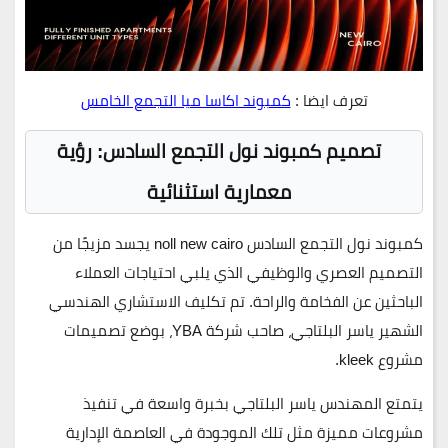
تعرف ايضا :
كمبوند اكاسا ميا التجمع الخامس
تصميم كمبوند نول التجمع السادس: رؤية
معمارية استثنائية
كمبوند نول التجمع السادس
noll new cairo
يجسد مزيجًا من
التصميم العصري والوظيفي الذي يلبي احتياجات العملاء
الباحثين عن الفخامة والراحة. تم تكليف الاستشاري الهندسي
الشهير
ياسر البلتاجي
، صاحب شركة
YBA
، بوضع تصميمات
مشروع kleek.
يتمتع المهندس ياسر البلتاجي بخبرة واسعة في تنفيذ
مشروعات مميزة مثل تلك الموجودة في
العاصمة الإدارية