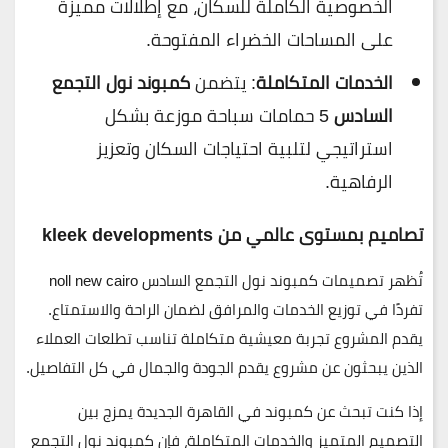
الخصوصية الكاملة للسكان، مع إطلالات مميزة
على المساحات الخضراء المفتوحة.
الخدمات المتكاملة
: يتضمن
كمبوند نول التجمع
السادس
5 حمامات سباحة موزعة بشكل
استراتيجي لتلبية احتياجات السكان وتعزيز
الرفاهية.
تصاميم بمستوى عالمي من kleek developments
تُظهر تصميمات
كمبوند نول التجمع السادس noll new cairo
تفردًا في توزيع الخدمات والمرافق لضمان الراحة والاستمتاع.
يقدم المشروع تجربة معيشية متكاملة تناسب تطلعات العملاء
الذين يبحثون عن مشروع يقدم الجودة والجمال في كل التفاصيل.
إذا كنت تبحث عن
كمبوند في القاهرة الجديدة
يمزج بين
التصميم المتميز والخدمات المتكاملة، فإن
كمبوند نول التجمع