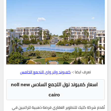
تعرف ايضا :-
كمبوند واتر واي التجمع الخامس
اسعار كمبوند نول التجمع السادس noll new
cairo
تُقدم شركة
كليك للتطوير العقاري
فرصة ذهبية للراغبين في