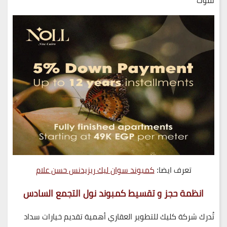
تُفوت
تعرف ايضا:
كمبوند سوان ليك ريزيدنس حسن علام
انظمة حجز و تقسيط كمبوند نول التجمع السادس
تُدرك شركة
كليك للتطوير العقاري
أهمية تقديم خيارات سداد