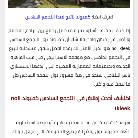
تعرف ايضا:
كمبوند باتيو فيدا التجمع السادس
إذا كنت تبحث عن
أسلوب حياة متكامل
يجمع بين
الراحة، الفخامة،
والأمان
في مكان واحد، فلا شك أن
كمبوند نول التجمع السادس
noll kleek هو الخيار الأمثل لك يقدم افضل شقق متشطبة للبيع
في التجمع الخامس. مع موقعه الاستراتيجي في
قلب القاهرة
الجديدة
وتصميماته المعمارية المميزة التي أبدعها الاستشاري
ياسر البلتاجي
، ستجد في هذا مشروع نول التجمع السادس كل
ما تبحث عنه وأكثر.
اكتشف أحدث إطلاق في التجمع السادس كمبوند noll
kleek!
سواء كنت تبحث عن
وحدة سكنية فاخرة
أو
فرصة استثمارية
رائعة
،
كمبوند نول
يقدّم لك جميع المقومات التي تجعل حياتك