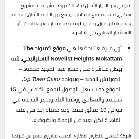
غنيمي
هو الخيار الأمثل ليك. الكمبوند مش مجرد مشروع
سكني، لكنه مجتمع متكامل بيجمع بين الراحة، الأمان، الفخامة،
وسهولة الوصول، وده بيخليه فرصة ممتازة سواء للسكن أو
الاستثمار العقاري في القاهرة.
أول ميزة هتلاحظها هي
موقع كمبوند The
Novelist Heights Mokattam الاستراتيجي
، لأنه
بيطل مباشرة على محور عبد المجيد محمود –
الكورنيش الجديد – وبيواجه
Up Town Cairo
.
الموقع ده بيسهل الوصول لتجمع الخامس في 15
دقيقة، والمعادي ووسط البلد ومصر الجديدة في
حوالي 10 دقائق فقط، وده معناه إنك في قلب
القاهرة لكن بعيد عن الزحمة والضوضاء.
شركة
غنيمي للتطوير العقاري
قدمت مشروع بيعبر عن خبرتها