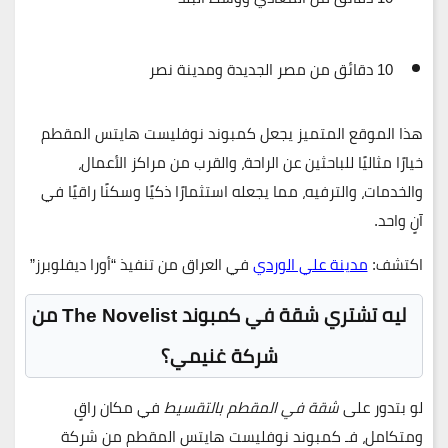
10 دقائق من مصر الجديدة ومدينة نصر
هذا الموقع المتميز يجعل
كمبوند نوفليست هايتس المقطم
خيارًا مثاليًا للباحثين عن الراحة، والقرب من مراكز الأعمال،
والخدمات، والترفيه، مما يجعله استثمارًا ذكيًا وسكنًا راقيًا في
آنٍ واحد.
اكتشف:
مدينة علي الوردي
في العراق من تنفيذ “أورا ديفلوبرز”
ليه تشتري شقة في كمبوند The Novelist من
شركة غنيمي؟
لو بتدور على
شقة في المقطم بالتقسيط
في مكان راقٍ
ومتكامل، فـ
كمبوند نوفليست هايتس المقطم
من شركة