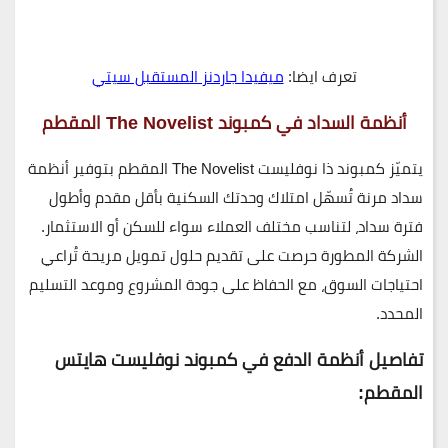
تعرف ايضا:
ميفيدا جاردنز المستقبل سيتي
أنظمة السداد في كمبوند The Novelist المقطم
يتميّز
كمبوند ذا نوفليست The Novelist المقطم
بتوفير أنظمة
سداد مرنة تُسهّل امتلاك وحدتك السكنية بأقل مقدم وأطول
فترة سداد، لتناسب مختلف العملاء سواء للسكن أو الاستثمار.
الشركة المطورة حرصت على تقديم حلول تمويل مريحة تُراعي
احتياجات السوق، مع الحفاظ على جودة المشروع وموعد التسليم
المحدد.
تفاصيل أنظمة الدفع في كمبوند نوفليست هايتس
المقطم: