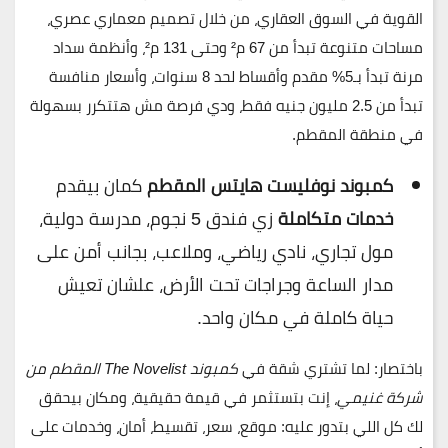
القوية في السوق العقاري، من خلال تصميم معماري عصري،
مساحات متنوعة تبدأ من 67 م² وحتى 131 م²، وأنظمة سداد
مرنة تبدأ بـ5% مقدم وأقساط لحد 8 سنوات، وأسعار منافسة
تبدأ من 2.5 مليون جنيه فقط، ودي فرصة مش هتتكرر بسهولة
في منطقة المقطم.
كمبوند نوفليست هايتس المقطم
كمان بيقدم
خدمات متكاملة
زي فندق 5 نجوم، مدرسة دولية،
مول تجاري، نادي رياضي، وملاعب، بجانب أمن على
مدار الساعة وجراجات تحت الأرض، علشان تعيش
حياة كاملة في مكان واحد.
باختصار
: لما تشتري شقة في
كمبوند The Novelist المقطم من
شركة غنيمي
، إنت بتستثمر في قيمة حقيقية، ومكان بيحقق
لك كل اللي بتدور عليه: موقع، سعر، تقسيط، أمان، وخدمات على