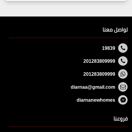
تواصل معنا
19839
201283809999
201283809999
diarnaa@gmail.com
diarnanewhomes
فروعنا