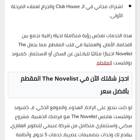
اشتراك مجاني في الـ Club House والجراج لعملاء المرحلة
الأولى
.
هذه الخدمات تعكس رؤية متكاملة لحياة راقية تجمع بين
الفخامة، الأمان، والعملية في قلب المقطم، مما يجعل The
Novelist اختيارًا مثاليًا للباحثين عن السكن أو الاستثمار. كمبوند
نوفليست
المقطم
احجز شقتك الآن في The Novelist المقطم
بأفضل سعر
لو كنت بتدور على الراحة، الهدوء، والموقع الذكي، فـ
كمبوند
نوفليست هايتس The Novelist
هو فرصتك الذهبية. مشروع
سكني واستثماري متكامل من شركة غنيمي للتطوير العقاري،
بيقدم لك وحدات بتصميمات عصرية، خدمات 5 نجوم، وأنظمة