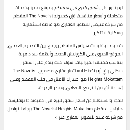
لو بتدور على
شقق للبيع في المقطم
بموقع مميز وخدمات
متكاملة وأسعار منافسة، فإن
كمبوند The Novelist المقطم
من شركة غنيمي للتطوير العقاري
هو فرصة استثمارية
وسكنية لا تتكرر.
كمبوند نوفليست هايتس المقطم بيجمع بين التصميم العصري،
الموقع الحيوي على الكورنيش الجديد، وأنظمة سداد مرنة
بتناسب مختلف الميزانيات. سواء كنت بتدور على استقرار
سكني راقٍ أو بتخطط لاستثمار عقاري مضمون، The Novelist
Heights Mokattam هو اختيارك الأمثل في قلب المقطم وعلى
بُعد دقائق من التجمع، المعادي، ومصر الجديدة.
للحجز والاستعلام عن اسعار شقق للبيع في كمبوند ذا نوفليست
هايتس المقطم The Novelist Heights Mokattam برجاء التواصل
مع شركة غنيم للتطوير العقاري عبر :-