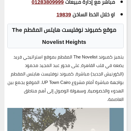
مباشر مع إدارة مبيعات
01283809999
او خلال الخط الساخن
19839
موقع
كمبوند نوفليست هايتس المقطم
The
Novelist Heights
يتميز
كمبوند The Novelist المقطم
بموقع استراتيجي فريد
يضعه في قلب القاهرة، على
محور عبد المجيد محمود
(الكورنيش الجديد)
مباشرة،
كمبوند نوفليست هايتس المقطم
بواجهة مباشرة أمام
مشروع UP Town Cairo
. الموقع يجمع بين
الهدوء والخصوصية، وسهولة الوصول إلى أهم مناطق
العاصمة.