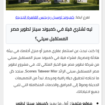
تعرغ ايضا:
كمبوند لوسيل ريزيدنس القاهرة الجديدة
ليه تشتري فيلا في كمبوند سينز تطوير مصر
المستقبل سيتي؟
إذا كنت تبحث عن استثمار عقاري مميز أو منزل أحلامك في بيئة
هادئة وعصرية، فشراء فيلا في
كمبوند سينز المستقبل سيتي
من
شركة تطوير مصر
هو الخيار المثالي لك. في
مشروع تطوير
مصر المستقبل سيتي
الرائد
Scenes Tatweer Misr
، ستجد كل
ما تحتاجه لتحقيق حياة راقية ومريحة، تبدأ من التصميمات
الحديثة وصولاً إلى المرافق والخدمات المتكاملة التي تلبي
جميع احتياجاتك.
موقع متميز:
أول ما يميز
كمبوند سينز تطوير