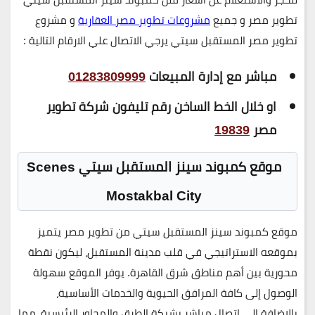
تطوير مصر و جميع
مشروعات تطوير مصر العقارية
و
مشروع
تطوير مصر المستقبل سيتي
يرجي الاتصال علي الارقام التالية :
مباشر مع إدارة المبيعات
01283809999
او خلال الخط الساخن رقم تليفون شركة تطوير
مصر
19839
موقع كمبوند سينز المستقبل سيتي Scenes
Mostakbal City
موقع
كمبوند سينز المستقبل سيتي
من
تطوير مصر
يتميز
بموقعه الاستراتيجي في قلب مدينة المستقبل، ليكون نقطة
محورية بين أهم مناطق
شرق القاهرة
. يوفر الموقع سهولة
الوصول إلى كافة المرافق الحيوية والخدمات الأساسية،
بالإضافة إلى اتصال مباشر بشبكة الطرق والمحاور الرئيسية، مما