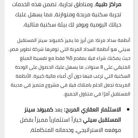
مراكز طبية
، ومناطق تجارية. تضمن هذه الخدمات
تجربة سكنية مريحة ومتوازنة، مما يسهل عليك
حياتك اليومية ويوفر لك بيئة سكنية مثالية.
أنظمة سداد مرنة:
من أبرز ما يميز
كمبوند سينز
المستقبل
سيتي هو أنظمة السداد المرنة التي توفرها
شركة تطوير مصر
.
حيث يمكنك شراء فيلا بمقدم 5% فقط مع تقسيط المبلغ
المتبقي على 8 سنوات، ما يسهل عليك الحصول على الوحدة
السكنية التي ترغب فيها دون أي أعباء مالية كبيرة. الأنظمة
المريحة تجعل الحلم بامتلاك فيلا في مشروع متميز في
مدينة
المستقبل
أمرًا في متناول الجميع.
الاستثمار العقاري المربح:
يعد
كمبوند سينز
المستقبل سيتي
خياراً استثمارياً مميزاً بفضل
موقعه الاستراتيجي، وخدماته المتكاملة،