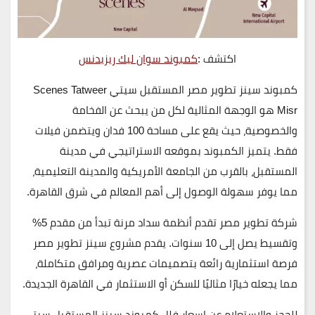
اكتشف :
كمبوند سوان ليك ريزيدنس
كمبوند سينز تطوير مصر المستقبل سيتي
Scenes Tatweer
Misr
هو الوجهة المثالية لكل من يبحث عن الفخامة
والخصوصية، حيث يقع على
مساحة 100 فدان
ويتضمن
فيلات
فقط
. يتميز الكمبوند بموقعه الاستراتيجي في
مدينة
المستقبل
، بالقرب من
الجامعة الأمريكية
و
المدينة التعليمية
،
مما يوفر سهولة الوصول إلى أهم المعالم في شرق القاهرة.
شركة تطوير مصر
تقدم أنظمة سداد مرنة تبدأ من
مقدم 5%
وتقسيط يصل إلى
10 سنوات
. يقدم مشروع سينز تطوير مصر
فرصة استثمارية رائعة بتصميمات عصرية ومرافق متكاملة،
مما يجعله خيارًا مثاليًا للسكن أو الاستثمار في القاهرة الجديدة.
للحجز والاستعلام عن اسعار فلل كمبوند سينز المستقبل سيتي