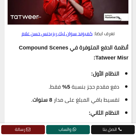
تعرف ايضا:
كمبوند سوان ليك ريزيدنس حسن علام
أنظمة الدفع المتوفرة في Compound Scenes
Tatweer Misr:
النظام الأول:
دفع مقدم حجز بنسبة
5%
فقط.
تقسيط باقي المبلغ على مدار
8 سنوات
.
النظام الثاني:
دفع مقدم حجز بنسبة
5%
+ دفعة إضافية
5%
اتصل بنا
واتساب
رسالة
بعد 3 أشهر.