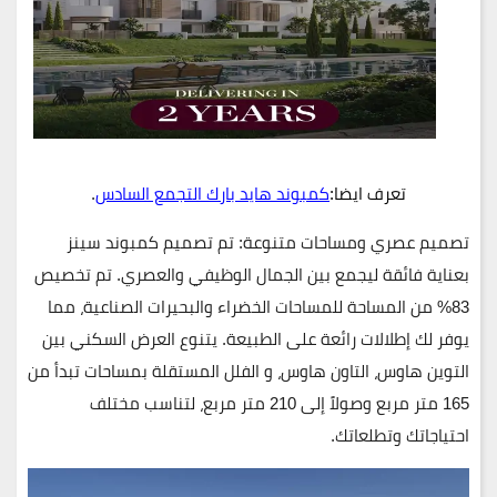
تعرف ايضا:
كمبوند هايد بارك التجمع السادس
.
تصميم عصري ومساحات متنوعة:
تم تصميم
كمبوند سينز
بعناية فائقة ليجمع بين الجمال الوظيفي والعصري. تم تخصيص
83% من المساحة للمساحات الخضراء والبحيرات الصناعية، مما
يوفر لك إطلالات رائعة على الطبيعة. يتنوع العرض السكني بين
التوين هاوس
،
التاون هاوس
، و
الفلل المستقلة
بمساحات تبدأ من
165 متر مربع وصولاً إلى 210 متر مربع، لتناسب مختلف
احتياجاتك وتطلعاتك.