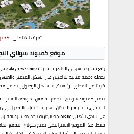
تعرف ايضا علي :
كمبون
موقع كمبوند سولاي التجمع الخامس 
يقع
كمبوند سولاي القاهرة الجديدة solay new cairo
في 
يجعله وجهة مثالية للراغبين في السكن المتميز والعيش و
قريبًا من المحاور الرئيسية، ما يسهل الوصول إليه من مخ
يتميز كمبوند سولاي التجمع الخامس بموقعه الاستراتيج
الشرقي
، مما يوفر للسكان سهولة التنقل والوصول إلى و
عن
النادي الأهلي
و
العاصمة الإدارية الجديدة
، بالإضافة إل
فقط. هذا الموقع الاستراتيجي يمنح
سولاي التجمع الخامس new cairo
يسهل الوصول إلى أبرز المعالم الحيوية في
القاهرة الجدي