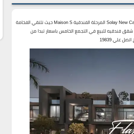
اكتشف احدث مراحل كمبوند سولاي التجمع الخامس Solay New Cairo المرحلة الفندقية Maison S حيث تلتقي الفخامة
ة تحت توقيع Lemon Spaces وتقدم شقق فندقيه للبيع في التجمع الخامس باسعار تبدا من