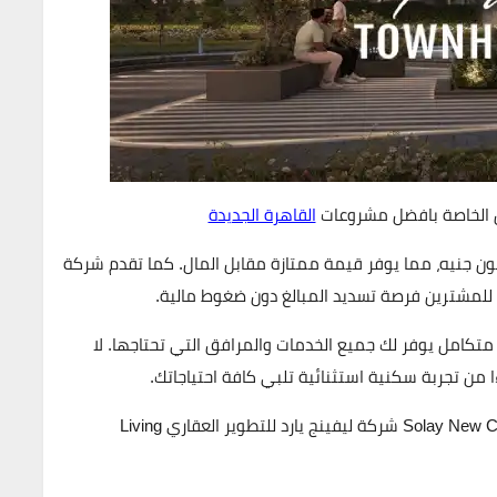
 الخاصة بافضل مشروعات
القاهرة الجديدة
، مما يوفر قيمة ممتازة مقابل المال. كما تقدم شركة
 للمشترين فرصة تسديد المبالغ دون ضغوط مالية.
كامل يوفر لك جميع الخدمات والمرافق التي تحتاجها. لا
ن تجربة سكنية استثنائية تلبي كافة احتياجاتك.
احجز فيلتك الان في كمبوند سولاي التجمع الخامس Solay New Cairo شركة ليفينج يارد للتطوير العقاري Living