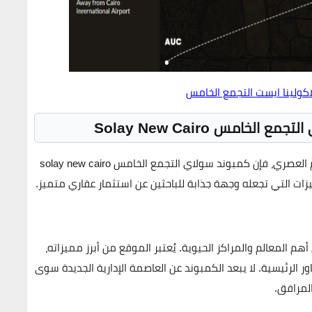
كولينا ايست التجمع الخامس
خامس Solay New Cairo
م العصري، فإن
كمبوند سولاي التجمع الخامس solay new cairo
زات التي تجعله وجهة جذابة للباحثين عن استثمار عقاري متميز.
المعالم والمراكز الحيوية. يُعتبر الموقع من أبرز مميزاته،
ر الرئيسية. لا يبعد الكمبوند عن العاصمة الإدارية الجديدة سوى
لمرافق.