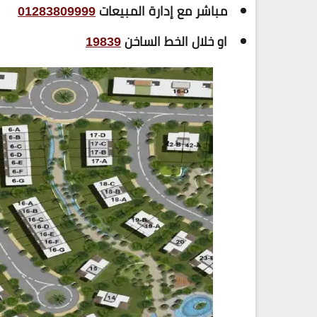
مباشر مع إدارة المبيعات
01283809999
او خلال الخط الساخن
19839