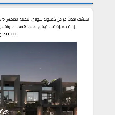
بإدارة مميز
2.900.000ج اتصل علي 19839