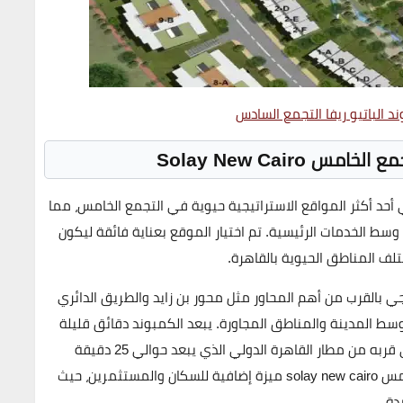
د الباتيو ريفا التجمع السادس
Solay New Cairo
أحد أكثر المواقع الاستراتيجية حيوية في
التجمع الخامس
، مما
سط الخدمات الرئيسية. تم اختيار الموقع بعناية فائقة ليكون
تلف المناطق الحيوية بالقاهرة.
ي بالقرب من أهم المحاور مثل
محور بن زايد
و
الطريق الدائري
سط المدينة والمناطق المجاورة. يبعد الكمبوند دقائق قليلة
ى قربه من
مطار القاهرة الدولي
الذي يبعد حوالي 25 دقيقة
solay 
ميزة إضافية للسكان والمستثمرين، حيث
دة
.