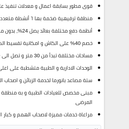
قوى مطور بسابقة اعمال و معدلات تنفيذ على
منطقة ترفيهية ضخمة بها ٦ أنشطة متعددة لاول مرة يتم تطبيقهم فى مصر
أنظمة دفع مختلفة بعائد يصل 24%، بدون مقدم، قسط يصل الى 10 سنوات
خصم 40% على الكاش و امكانية تقسيط الكاش على سنة بدون فوائد
مساحات مختلفة تبدأ من 30 متر و تصل الى 400 متر
الوحدات الادارية و الطبية متشطبة على اعل
ستة مصاعد بانورما لخدمة الزبائن و اصحاب ال
مبنى مخصص للعيادات الطبية و به منطقة ا
المرضى
مراعاة خدمات مميزة لاصحاب الهمم و كبار ال