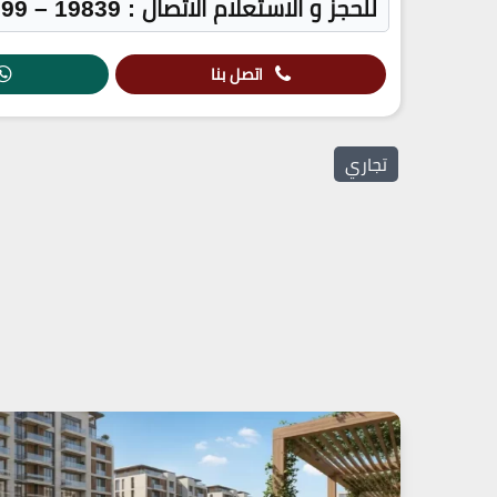
للحجز و الاستعلام الاتصال : 19839 – 01283809999
اتصل بنا
تجاري