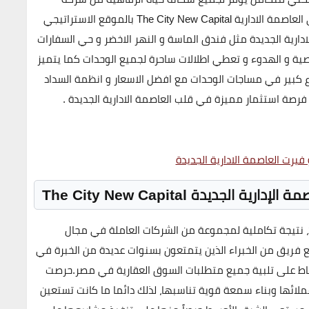
ماستر جروب للتطوير العقاري و ستمسز كمبوند ذا سيتي العاصمة الادارية The City New Capital بالموقع الاستراتيجي
ارية الجديدة مثل فندق الماسة و النهر الاخضر و حي السفارات
صية و الهدوء و تعطي اطلالات ساحرة لجميع الوحدات كما يتميز
وع كبير في مساجات الوحدات مع افضل الاسعار و انظمة السداد
فرصة استثمار مميزة في قلب العاصمة الادارية الجديدة .
فيرت العاصمة الادارية الجديدة
جديدة The City New Capital
تمثل شركة ماستر جروب العقارية التي تأسست عام 2016، نتيجة تكاملية لمجموعة من الشركات العاملة في مجال
ع فريق من الخبراء الذين يتمتعون بسنوات عديدة من الخبرة في
شاط على تلبية جميع متطلبات السوق العقارية في مصر.حرصت
ائها وبناء سمعة قوية تناسبها، لذلك دائما ما كانت تستعين