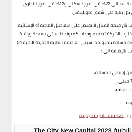
المساحة للمناطق الخضراء ومسطحات الماء. ويتضمن نسبة المباني 22% في الدور السكني و12% في الدور التجاري،
ن قيمة المنزل لا تقتصر على التفاصيل المادية أو الإنشائية،
، اختارت الشركة تصميم وحدات كمبوند ذا سيتي بسيطة وراقية
في العاصمة، حيث أسندت مهمة الإنشاء لشركة كناز. بلغت مساحة كمبوند ذا سيتي العاصمة الادارية الجديدة الكلية 54
 بالإضافة الى :
ون العاصمة الادارية الجديدة
The City New