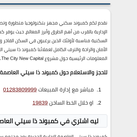
نقدم لكم كمبوند سكني مجهز بتكنولوجيا متطورة وتصا
الإدارية بالقرب من أهم الطرق وأبرز المعالم، حيث يوفر
السكنية مناسبة لأولئك الذين يرغبون في السكن الفاخر و
الأمان والراحة والترف الكامل لعملائنا كمبوند ذا سيتي ا
المعلومات الرئيسية حول مشروع The City New Capital.
للحجز والاستعلام حول كمبوند ذا سيتي العاصمة الا
مباشر مع إدارة المبيعات
01283809999
او خلال الخط الساخن
19839
ليه اشتري في كمبوند ذا سيتي العاصمة الإدارية الج
كمبوند ذا سيتي العاصمة الادارية الجديدة يعد مجتمع 