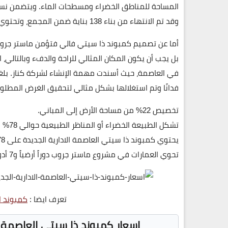
وقد تم الانتهاء من بناء 138 بناية ضمن المجمع، وتحتوي كل بناية على شقق ودوبليكس.
أما عن تصميم كمبوند ذا سيتي فالي فتؤمن ماستر جروب بأ
بل يجب أن يكون المكان المثالي للراحة والدفء وبالتالي
فدانًا وتم استغلالها بشكل مثالي لتحقيق الغرض المطلوب،
تخصيص 22% من مساحة الأرض إلى المباني.
تشكل الطبيعة الخضراء أو المناظر الطبيعية حوالي 78% من إجمالي المساحة.
يحتوي كمبوند ذا سيتي العاصمة الادارية الجديدة على 78 مبنى.
تحوي العمارات في مشروع ماستر جروب دوراً أرضياً و7 أدوار فوقه.
تعرف ايضا :
كمبوند اي
اسعار كمبوند ذا سيتي العاصمة الإدارية 2023  Capital