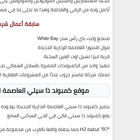
بنخبة الاستشاريين والفنيين الموجودين والموثوقين عل
أكمل وجه من الرقي والفخامة وهذا ما تجلى لنا في مشروع
سابقة أعمال شركة
منتجع وايت باي رأس سدر White Bay
مول افنتورا العاصمة الإدارية الجديدة
قرية ابيزا تشيل اوت العين السخنة
تنفيذ واحد من الكمبوندات المميزة بالساحل الشمالي تحد
تمتلك شركة ماستر جروب عددًا من المشروعات العقارية ال
موقع كمبوند ذا سيتي العاصمة الإدارية الجديدة 
يتميز كمبوند ذا سيتي العاصمة الادارية الجديدة بوجوده 
يقع كمبوند ذا سيتي فالي في الحي السكني السابع
“R7” قطعة H2 مما يجعله واقعا بالقرب من مجموعة من أهم الطرق وأبرز المعالم الموجودة بالعاصمة الإدارية منها :