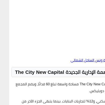
 ونس الساحل الشمالي
ديدة The City New Capital
تم إنشاء كمبوند ذا سيتي العاصمة الادارية الجديدة The City New Capital مساحة واسعة تبلغ 60 فدانًا، ويضم المجمع
قد تم تخصيص 22% من مساحة المشروع لإقامة الدور السكني، و12% لتجاريات البنايات، بينما يتبقى الجزء الآخر من