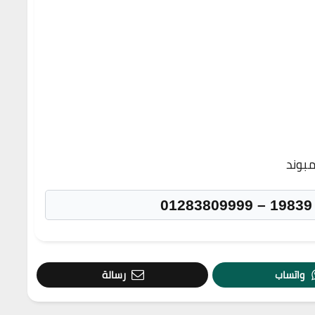
بوند
واتساب
رسالة