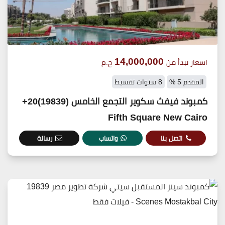
14,000,000
اسعار تبدأ من
ج.م
المقدم 5 %
8 سنوات تقسيط
كمبوند فيفث سكوير التجمع الخامس (19839)20+
Fifth Square New Cairo
اتصل بنا
واتساب
رسالة