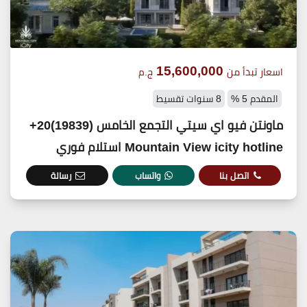
15,600,000
اسعار تبدأ من
ج.م
المقدم 5 %
8 سنوات تقسيط
ماونتن فيو اي سيتي التجمع الخامس (19839)20+
Mountain View icity hotline استلام فوري
اتصل بنا
واتساب
رسالة