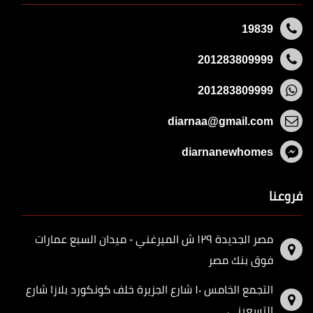
19839
201283809999
201283809999
diarnaa@gmail.com
diarnanewhomes
فروعنا
مصر الجديدة ١٢٩ ش الميرغني - ميدان السبع عمارات
فوق بنك مصر
التجمع الخامس ١٠ شارع الجزيرة خلف كونكورد بلازا شارع
التسعيني