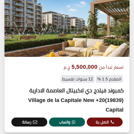
5,500,000
اسعار تبدأ من
ج.م
المقدم 1.5 %
12 سنوات تقسيط
كمبوند فيلدج دي لاكبيتال العاصمة الادارية
(19839)20+ Village de la Capitale New
Capital
اتصل بنا
واتساب
رسالة