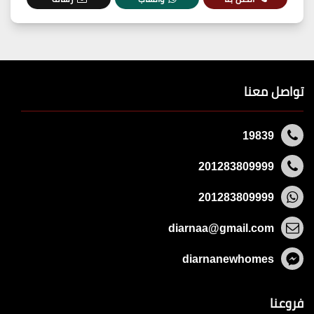
تواصل معنا
19839
201283809999
201283809999
diarnaa@gmail.com
diarnanewhomes
فروعنا