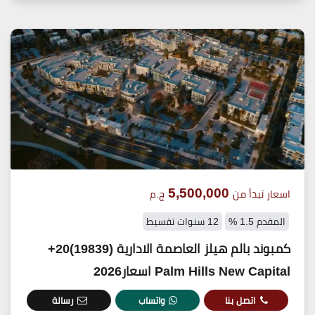
5,500,000
اسعار تبدأ من
ج.م
المقدم 1.5 %
12 سنوات تقسيط
كمبوند بالم هيلز العاصمة الادارية (19839)20+
Palm Hills New Capital اسعار2026
اتصل بنا
واتساب
رسالة