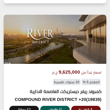
9,625,000
اسعار تبدأ من
ج.م
المقدم 5 %
10 سنوات تقسيط
كمبوند ريفر ديستريكت العاصمة الادارية
(19839)20+ COMPOUND RIVER DISTRICT
اتصل بنا
واتساب
رسالة