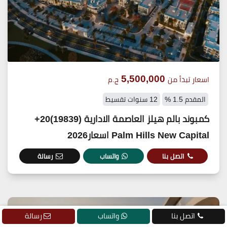
5,500,000
اسعار تبدأ من
ج.م
المقدم 1.5 %
12 سنوات تقسيط
كمبوند بالم هيلز العاصمة الادارية (19839)20+
Palm Hills New Capital اسعار2026
اتصل بنا
واتساب
رسالة
اتصل بنا
واتساب
رسالة