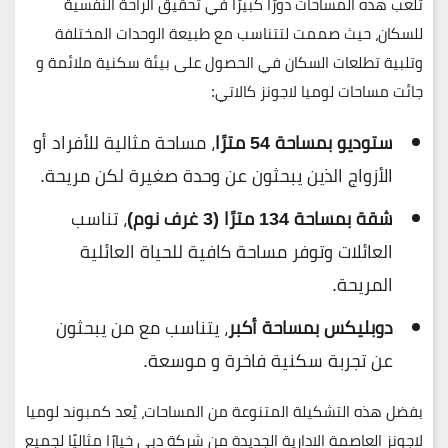
تلعب هذه المساحات دورًا كبيرًا في تحقيق الراحة النفسية
للسكان، حيث صممت لتتناسب مع طبيعة الوحدات المختلفة
وتلبية تطلعات السكان في الحصول على بيئة سكنية ملائمة و
جائت مساحات لوميا لاجونز كالاتي:
ستوديو بمساحة 54 مترًا
، مساحة مثالية للأفراد أو
الأزواج الذين يبحثون عن وحدة صغيرة لكن مريحة.
شقة بمساحة 134 مترًا (3 غرف نوم)
، تناسب
العائلات وتوفر مساحة كافية للحياة العائلية
المريحة.
دوبليكس بمساحة أكبر
، يتناسب مع من يبحثون
عن تجربة سكنية فاخرة و موسعة.
بفضل هذه التشكيلة المتنوعة من المساحات، يُعد
كمبوند لوميا
لاجونز
العاصمة الادارية الجديدة من شركة دبي خيارًا مثاليًا لجميع