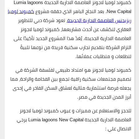
كمبوند لوميا لاجونز العاصمة الادارية الجديدة
Lumia lagoons
New Capital.
بعد النجاح الباهر الذي حققه مشروع
كمبوند لوميا
ريزيدنس العاصمة الادارية الجديدة
، تعود شركة
دبي للتطوير
العقاري
لتكشف عن أحدث مشاريعها،
كمبوند لوميا لاجونز
العاصمة الادارية الجديدة
. يُعَدّ هذا المشروع الجديد تأكيدًا على
التزام الشركة بتقديم تجارب سكنية فريدة من نوعها تلبيةً
لتطلعات و متطلبات عملائها.
كمبوند لوميا لاجونز
هو امتداد طبيعي لفلسفة الشركة في
تصميم مجتمعات سكنية راقية تجمع بين الفخامة والراحة، مما
يجعله فرصة استثمارية مثالية لعشاق السكن الفاخر في إحدى
أبرز المدن الجديدة في مصر.
للحجز والاستعلام عن مميزات و عيوب
كمبوند لوميا لاجونز
العاصمة الادارية الجديدة
Lumia lagoons New Capital
يرجي
الاتصال علي :