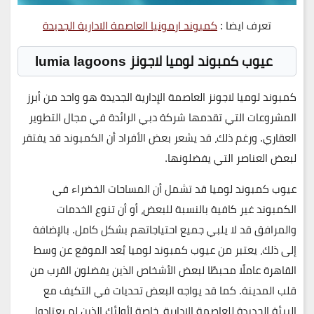
تعرف ايضا :
كمبوند ارمونيا العاصمة الادارية الجديدة
عيوب كمبوند لوميا لاجونز lumia lagoons
كمبوند لوميا لاجونز العاصمة الإدارية الجديدة
هو واحد من أبرز
المشروعات التي تقدمها شركة دبي الرائدة في مجال التطوير
العقاري. ورغم ذلك، قد يشعر بعض الأفراد أن الكمبوند قد يفتقر
لبعض العناصر التي يفضلونها.
عيوب كمبوند لوميا
قد تشمل أن المساحات الخضراء في
الكمبوند غير كافية بالنسبة للبعض، أو أن تنوع الخدمات
والمرافق قد لا يلبي جميع احتياجاتهم بشكل كامل. بالإضافة
إلى ذلك، يعتبر من عيوب كمبوند لوميا بُعد الموقع عن وسط
القاهرة عاملًا محبطًا لبعض الأشخاص الذين يفضلون القرب من
قلب المدينة. كما قد يواجه البعض تحديات في التكيف مع
البيئة الجديدة للعاصمة الإدارية، خاصة لأولئك الذين لم يعتادوا