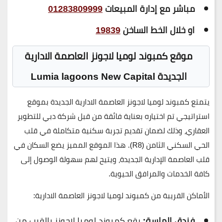
مباشر مع إدارة المبيعات
01283809999
او خلال الخط الساخن
19839
موقع كمبوند لوميا لاجونز العاصمة الادارية
الجديدة
Lumia lagoons New Capital
يتمتع
كمبوند لوميا لاجونز العاصمة الادارية الجديدة
بموقع
استراتيجي تم اختياره بعناية فائقة من قبل شركة
دبي للتطوير
العقاري
، وذلك لضمان تقديم تجربة سكنية متكاملة في قلب
الحي السكني الثامن (R8). هذا الموقع المميز يضع السكان في
قلب العاصمة الإدارية الجديدة، ويتيح لهم سهولة الوصول إلى
كافة الخدمات والمرافق الحيوية.
الأماكن القريبة من كمبوند لوميا لاجونز العاصمة الادارية:
فندق الماسة:
يقع كمبوند لوميا لاجونز بالقرب من