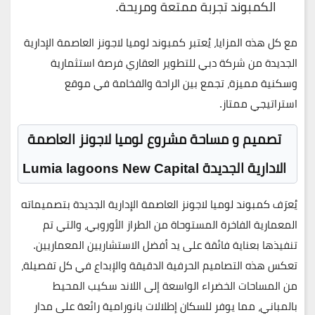
الكمبوند تجربة ممتعة ومريحة.
مع كل هذه المزايا، يُعتبر
كمبوند لوميا لاجونز العاصمة الإدارية
الجديدة
من شركة
دبي للتطوير العقاري
فرصة استثمارية
وسكنية مميزة، تجمع بين الراحة والفخامة في موقع
استراتيجي ممتاز.
تصميم و مساحة مشروع لوميا لاجونز العاصمة
الادارية الجديدة
Lumia lagoons New Capital
يُعرَف
كمبوند لوميا لاجونز العاصمة الإدارية الجديدة
بتصميماته
المعمارية الفاخرة المستوحاة من الطراز الأوروبي، والتي تم
تنفيذها بعناية فائقة على يد أفضل الاستشاريين المعماريين.
تعكس هذه التصاميم الحرفية الدقيقة والإبداع في كل تفصيلة،
من المساحات الخضراء الواسعة إلى اللاند سكيب المحيط
بالمباني، مما يوفر للسكان إطلالات بانورامية رائعة على مدار