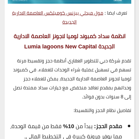
تعرف ايضا :
مول ميدلي بيزنس كومبلكس العاصمة الادارية
الجديدة
انظمة سداد كمبوند لوميا لاجونز العاصمة الادارية
الجديدة
Lumia lagoons New Capital
تقدم شركة
دبي للتطوير العقاري
أنظمة حجز وتقسيط مرنة
تسهم في تسهيل عملية شراء الوحدات للعملاء. في
كمبوند
لوميا لاجونز العاصمة الادارية الجديدة
، يمكن للعملاء حجز
وحداتهم بمقدم تعاقد منخفض، مع خيارات سداد ممتدة تصل
إلى
8 سنوات بدون فوائد.
تفاصيل نظام الحجز والتقسيط:
مقدم الحجز:
يبدأ من
10%
فقط من قيمة الوحدة،
مما يوفر مرونة كبيرة في التخطيط المالي.