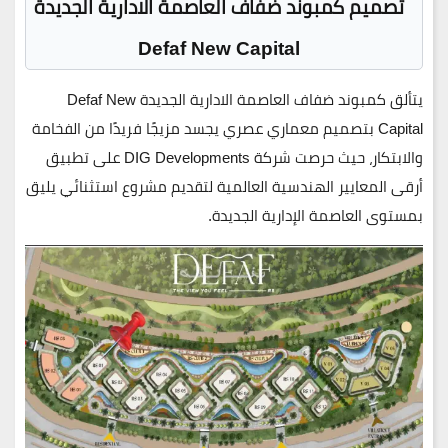
تصميم كمبوند ضفاف العاصمة الادارية الجديدة
Defaf New Capital
يتألق
كمبوند ضفاف العاصمة الادارية الجديدة Defaf New
Capital
بتصميم معماري عصري يجسد مزيجًا فريدًا من
الفخامة
والابتكار
، حيث حرصت
شركة DIG Developments
على تطبيق
أرقى المعايير الهندسية العالمية لتقديم مشروع استثنائي يليق
بمستوى العاصمة الإدارية الجديدة.