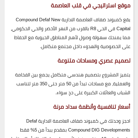
موقع استراتيجي في قلب العاصمة
يقع
كمبوند ضفاف العاصمة الادارية
Compound Defaf New
Capital
في
الحي R8
بالقرب من النهر الأخضر والحي الحكومي،
مما يمنحك سهولة وصول لأهم المناطق الحيوية مع الحفاظ
على الخصوصية والهدوء داخل مجتمع متكامل.
تصميم عصري ومساحات متنوعة
يتميز المشروع بتصميم هندسي متكامل يجمع بين الفخامة
والعملية، مع
مساحات تبدأ من 50 متر حتى 350 متر
لتناسب
الشباب والعائلات الكبيرة على حدٍ سواء.
أسعار تنافسية وأنظمة سداد مرنة
احجز وحدتك في
كمبوند ضفاف العاصمة الادارية
Defaf
Compound DIG Developments
بمقدم يبدأ من
5% فقط