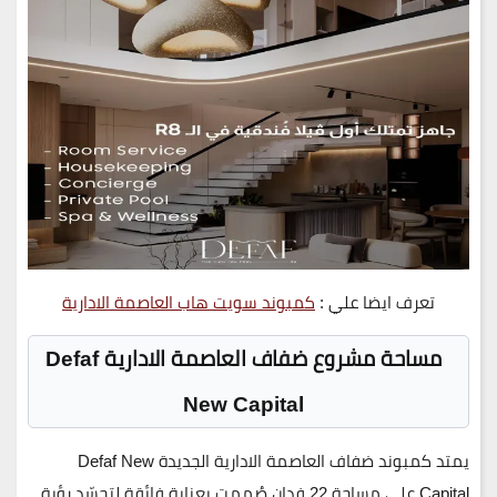
تعرف ايضا علي :
كمبوند سويت هاب العاصمة الادارية
مساحة مشروع ضفاف العاصمة الادارية Defaf
New Capital
يمتد
كمبوند ضفاف العاصمة الادارية الجديدة Defaf New
Capital
على مساحة
22 فدان
صُممت بعناية فائقة لتجسّد رؤية