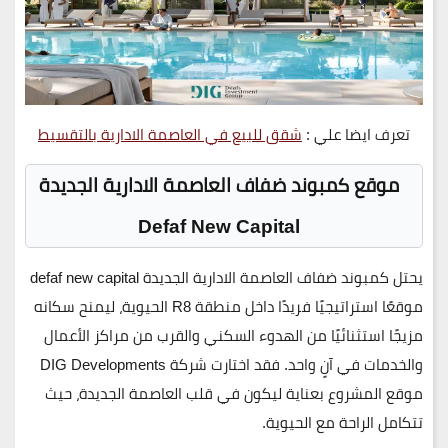
تعرف ايضا علي :
شقق للبيع في العاصمة الادارية بالتقسيط
موقع كمبوند ضفاف العاصمة الادارية الجديدة
Defaf New Capital
يحتل
كمبوند ضفاف العاصمة الادارية الجديدة defaf new capital
موقعًا استراتيجيًا فريدًا داخل منطقة
R8
الحيوية، ليمنح سكانه
مزيجًا استثنائيًا من
الهدوء السكني
و
القرب من مراكز الأعمال
والخدمات
في آنٍ واحد. فقد اختارت
شركة DIG Developments
موقع المشروع بعناية ليكون في قلب العاصمة الجديدة، حيث
تتكامل الراحة مع الحيوية.