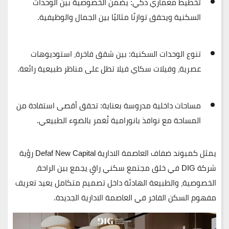
تخطيط معماري ذكي:
يضمن الخصوصية بين الوحدات
السكنية ويحقق توازنًا مثاليًا بين الجمال والوظيفية.
تنوع الوحدات السكنية:
بين شقق فاخرة، استوديوهات
عصرية، وفيلات
سكاي فيلا
تطل على مناظر طبيعية رائعة.
مساحات داخلية مدروسة بعناية:
تحقق أقصى استفادة من
المساحة مع نوافذ بانورامية تُغمر بالضوء الطبيعي.
يمثل
كمبوند ضفاف العاصمة الادارية
Defaf New Capital
رؤية
شركة DIG
في خلق مجتمع سكني راقٍ يجمع بين
الراحة،
الخصوصية، والطبيعة الهادئة
داخل تصميم متكامل يعيد تعريف
مفهوم السكن الفاخر في العاصمة الادارية الجديدة.