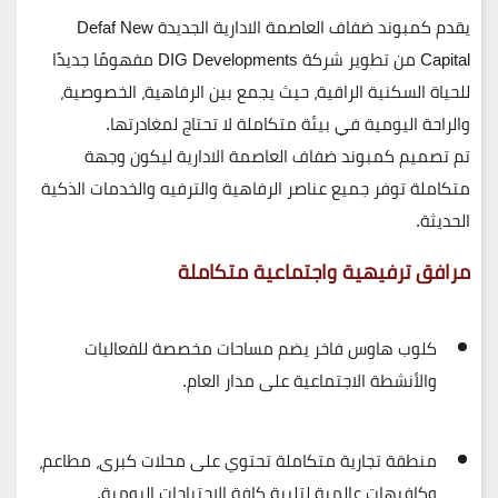
يقدم
كمبوند ضفاف العاصمة الادارية الجديدة
Defaf New
Capital
من تطوير
شركة DIG Developments
مفهومًا جديدًا
للحياة السكنية الراقية، حيث يجمع بين
الرفاهية، الخصوصية،
والراحة اليومية
في بيئة متكاملة لا تحتاج لمغادرتها.
تم تصميم
كمبوند ضفاف العاصمة الادارية
ليكون وجهة
متكاملة توفر جميع عناصر الرفاهية والترفيه والخدمات الذكية
الحديثة.
مرافق ترفيهية واجتماعية متكاملة
كلوب هاوس فاخر
يضم مساحات مخصصة للفعاليات
والأنشطة الاجتماعية على مدار العام.
منطقة تجارية متكاملة
تحتوي على محلات كبرى، مطاعم،
وكافيهات عالمية لتلبية كافة الاحتياجات اليومية.