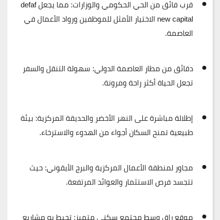
قرب فائق من الحي الحكومي والوزارات:
مما يجعل
defaf
new capital
الاختيار الأمثل للموظفين ورواد الأعمال في
العاصمة.
دقائق من مطار العاصمة الدولي:
سهولة التنقل والسفر
تجعل الحياة أكثر راحة ومرونة.
إطلالة مباشرة على النهر الأخضر والحديقة المركزية:
بيئة
طبيعية تمنح السكان أجواء من الهدوء والاسترخاء.
مجاور لمنطقة الأعمال المركزية والبرج الأيقوني:
حيث
تتجسد فرص الاستثمار والعوائد المرتفعة.
موقع راقٍ وسط مجتمع سكني متميز:
تحيط به مشاريع