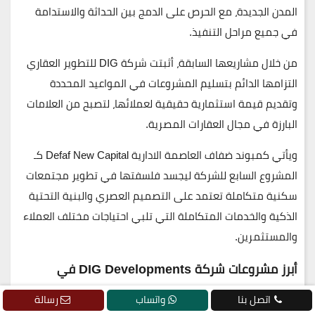
المدن الجديدة، مع الحرص على الدمج بين
الحداثة والاستدامة
في جميع مراحل التنفيذ.
من خلال مشاريعها السابقة، أثبتت
شركة DIG للتطوير العقاري
التزامها الدائم
بتسليم المشروعات في المواعيد المحددة
وتقديم
قيمة استثمارية حقيقية
لعملائها، لتصبح من العلامات
البارزة في مجال العقارات المصرية.
ويأتي
كمبوند ضفاف العاصمة الادارية Defaf New Capital
كـ
المشروع السابع للشركة
ليجسد فلسفتها في تطوير
مجتمعات
سكنية متكاملة
تعتمد على التصميم العصري والبنية التحتية
الذكية والخدمات المتكاملة التي تلبي احتياجات مختلف العملاء
والمستثمرين.
أبرز مشروعات شركة DIG Developments في
العاصمة الإدارية:
اتصل بنا
واتساب
رسالة