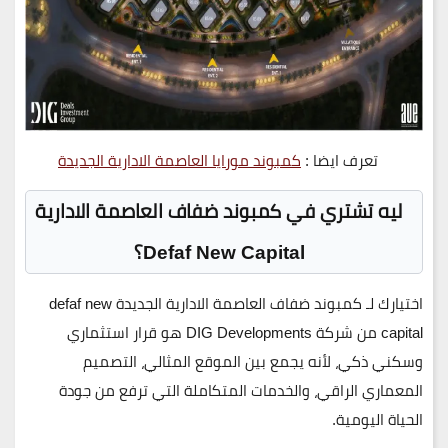
تعرف ايضا :
كمبوند مورايا العاصمة الادارية الجديدة
ليه تشتري في كمبوند ضفاف العاصمة الادارية
Defaf New Capital؟
اختيارك لـ
كمبوند ضفاف العاصمة الادارية الجديدة defaf new
capital
من
شركة DIG Developments
هو قرار استثماري
وسكني ذكي، لأنه يجمع بين الموقع المثالي، التصميم
المعماري الراقي، والخدمات المتكاملة التي ترفع من جودة
الحياة اليومية.