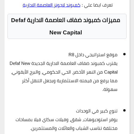
تعرف ايضا علي :
كمبوند لاجونز العاصمة الادارية
مميزات كمبوند ضفاف العاصمة الادارية Defaf
New Capital
موقع استراتيجي داخل R8
يقترب
كمبوند ضفاف العاصمة الادارية الجديدة Defaf New
Capital
من النهر الأخضر، الحي الحكومي، والبرج الأيقوني،
مما يرفع من قيمته الاستثمارية ويجعل التنقل أكثر
سهولة.
تنوع كبير في الوحدات
يوفر استوديوهات، شقق، وفيلات سكاي فيلا بمساحات
مختلفة تناسب الشباب والعائلات والمستثمرين.