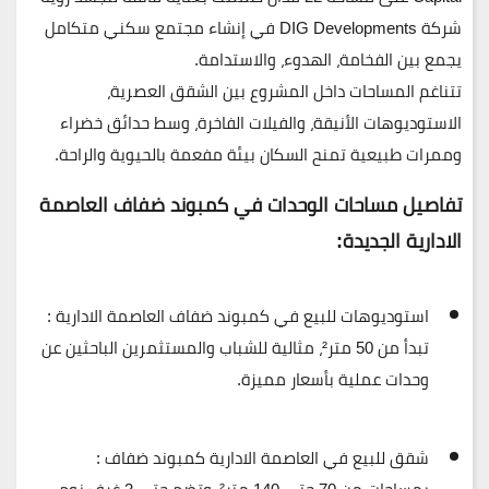
شركة
DIG Developments
في إنشاء مجتمع سكني متكامل
يجمع بين
الفخامة، الهدوء، والاستدامة
.
تتناغم المساحات داخل المشروع بين
الشقق العصرية،
الاستوديوهات الأنيقة، والفيلات الفاخرة
، وسط
حدائق خضراء
وممرات طبيعية
تمنح السكان بيئة مفعمة بالحيوية والراحة.
تفاصيل مساحات الوحدات في كمبوند ضفاف العاصمة
الادارية الجديدة:
استوديوهات للبيع في كمبوند ضفاف العاصمة الادارية
:
تبدأ من
50 متر²
، مثالية للشباب والمستثمرين الباحثين عن
وحدات عملية بأسعار مميزة.
شقق للبيع في العاصمة الادارية كمبوند ضفاف
: