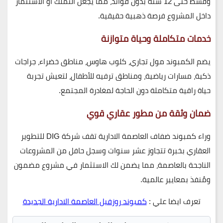
وقسط حتى
12 سنة
بدون فوائد، مما يجعل التملك أو الاستثمار
داخل المشروع فرصة ذهبية حقيقية.
خدمات متكاملة وحياة متوازنة
يضم الكمبوند
مول تجاري، كلوب هاوس، مناطق خضراء، جراجات
ذكية، مسارات رياضية، ومناطق ترفيه للأطفال
، لتعيش تجربة
حياة راقية متكاملة دون الحاجة لمغادرة المجتمع.
ضمان وثقة من مطور عقاري قوي
وراء
كمبوند ضفاف العاصمة الادارية
تقف
شركة DIG للتطوير
العقاري
بخبرة تتجاوز عشر سنوات وسجل حافل من المشروعات
الناجحة بالعاصمة، مما يضمن لك الاستثمار في مشروع مضمون
ومُنفذ بمعايير عالمية.
تعرف ايضا علي :
كمبوند روزفيل العاصمة الادارية الجديدة