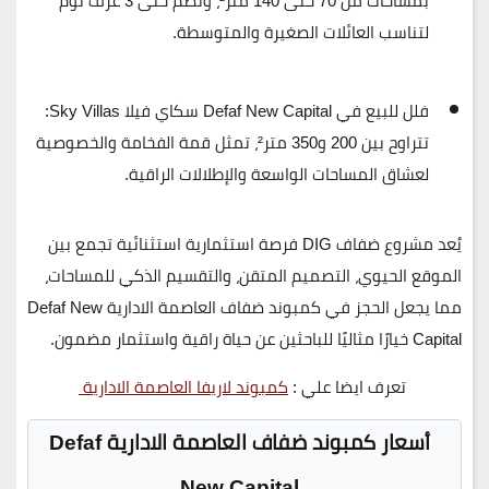
بمساحات من
70 حتى 140 متر²
، وتضم حتى
3 غرف نوم
لتناسب العائلات الصغيرة والمتوسطة.
فلل للبيع في Defaf New Capital سكاي فيلا Sky Villas
:
تتراوح بين
200 و350 متر²
، تمثل قمة الفخامة والخصوصية
لعشاق المساحات الواسعة والإطلالات الراقية.
يُعد
مشروع ضفاف DIG
فرصة استثمارية استثنائية تجمع بين
الموقع الحيوي، التصميم المتقن، والتقسيم الذكي للمساحات
،
مما يجعل الحجز في
كمبوند ضفاف العاصمة الادارية
Defaf New
Capital
خيارًا مثاليًا للباحثين عن
حياة راقية واستثمار مضمون
.
تعرف ايضا علي :
كمبوند لاريفا العاصمة الادارية
أسعار كمبوند ضفاف العاصمة الادارية Defaf
New Capital