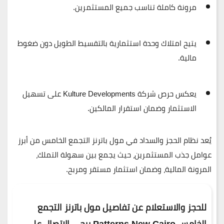
مرونة كاملة
تناسب جميع المستثمرين.
يتيح
امتلاك وحدة استثمارية بالتقسيط الطويل
دون ضغوط
مالية.
يعكس حرص شركة
Kulture Developments
على
تسهيل
الاستثمار وضمان استقرار المالكين
.
يُعد نظام الحجز والسداد في
مول باترنز التجمع الخامس
من أبرز
عوامل جذب المستثمرين، حيث يجمع بين
سهولة التملك،
المرونة المالية، وضمان استثمار مستقر ومربح
.
للحجز والاستعلام عن تفاصيل مول باترنز التجمع
الخامس Patterns New Cairo
يرجي الاتصال
على