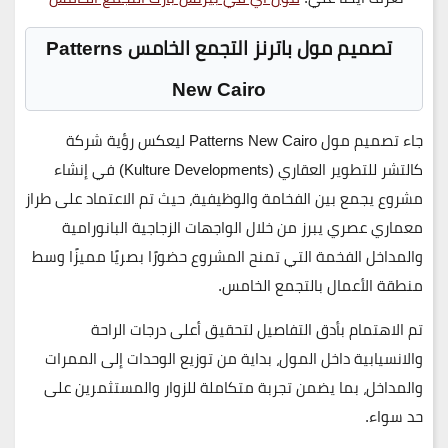
تصميم
مول باترنز التجمع الخامس Patterns
New Cairo
جاء تصميم
مول Patterns New Cairo
ليعكس رؤية
شركة
كالتشر للتطوير العقاري (Kulture Developments)
في إنشاء
مشروع يجمع بين
الفخامة والوظيفية
، حيث تم الاعتماد على
طراز
معماري عصري
يبرز من خلال الواجهات الزجاجية البانورامية
والمداخل الفخمة التي تمنح المشروع حضورًا بصريًا مميزًا وسط
منطقة الأعمال بالتجمع الخامس.
تم الاهتمام بأدق التفاصيل لتحقيق
أعلى درجات الراحة
والانسيابية
داخل المول، بداية من توزيع الوحدات إلى الممرات
والمداخل، بما يضمن تجربة متكاملة للزوار والمستثمرين على
حد سواء.