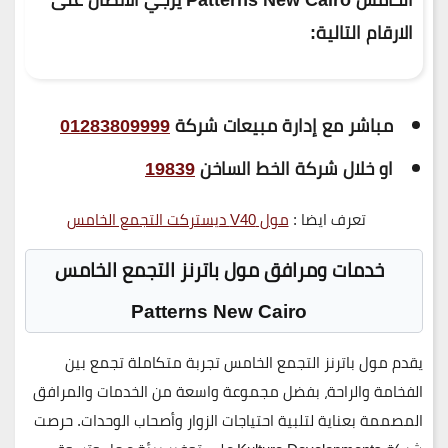
الارقام التالية:
مباشر مع إدارة مبيعات شركة
01283809999
او خلال شركة الخط الساخن
19839
تعرف ايضا :
مول V40 ديستركت التجمع الخامس
خدمات ومرافق
مول باترنز التجمع الخامس
Patterns New Cairo
يقدم
مول باترنز التجمع الخامس
تجربة متكاملة تجمع بين
الفخامة والراحة
، بفضل مجموعة واسعة من
الخدمات والمرافق
المصممة بعناية
لتلبية احتياجات الزوار وأصحاب الوحدات. حرصت