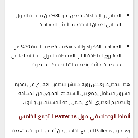
المباني والإنشاءات
: خصص نحو
30%
من مساحة المول
للمباني لضمان الاستخدام الأمثل للمساحات.
المساحات الخضراء واللاند سكيب
: خصصت نسبة
70%
من
المشروع لمنطقة البلازا المحيطة بالمول، بما تشملها من
مسطحات مائية وتصميمات لاند سكيب عصرية.
هذا التخطيط يعكس رؤية
كالتشر للتطوير العقاري
في تقديم
مشروع متكامل يجمع بين
الاستفادة القصوى من المساحة
و
التصميم العصري
الذي يضمن راحة المستثمرين والزوار.
أنماط الوحدات في مول Patterns التجمع الخامس
يعد
مول Patterns التجمع الخامس
من أفضل المولات متعددة