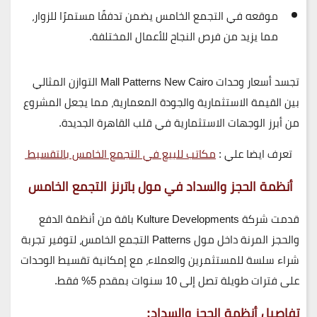
موقعه في
التجمع الخامس
يضمن
تدفقًا مستمرًا للزوار
،
مما يزيد من فرص النجاح للأعمال المختلفة.
تجسد أسعار وحدات
Mall Patterns New Cairo
التوازن المثالي
بين
القيمة الاستثمارية والجودة المعمارية
، مما يجعل المشروع
من أبرز الوجهات الاستثمارية في قلب القاهرة الجديدة.
تعرف ايضا علي :
مكاتب للبيع في التجمع الخامس بالتقسيط
أنظمة الحجز والسداد في
مول باترنز التجمع الخامس
قدمت شركة
Kulture Developments
باقة من
أنظمة الدفع
والحجز المرنة
داخل
مول Patterns التجمع الخامس
، لتوفير تجربة
شراء سلسة للمستثمرين والعملاء، مع إمكانية تقسيط الوحدات
على فترات طويلة تصل إلى
10 سنوات
بمقدم
5% فقط
.
تفاصيل أنظمة الحجز والسداد: