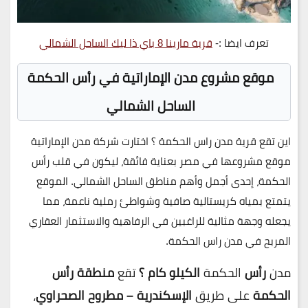
تعرف ايضا :-
قرية مارينا 8 باي ذا ليك الساحل الشمالي
موقع مشروع مدن الإماراتية في رأس الحكمة
الساحل الشمالي
اين تقع قرية
مدن راس الحكمة ؟
اختارت شركة مدن الإماراتية
موقع مشروعها في مصر بعناية فائقة، ليكون في قلب رأس
الحكمة، إحدى أجمل وأهم مناطق الساحل الشمالي. الموقع
يتمتع بمياه كريستالية صافية وشواطئ رملية ناعمة، مما
يجعله وجهة مثالية للراغبين في الرفاهية والاستثمار العقاري
المربح في مدن راس الحكمة.
مدن
رأس
الحكمة
الكيلو كام ؟
تقع
منطقة رأس
الحكمة
على طريق
الإسكندرية – مطروح الصحراوي
،