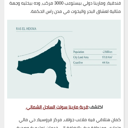
فندقية، ومارينا دولي
بيستوعب 3000 مركب، وده بيخليه وجهة
مثالية لعشاق البحر واليخوت في مدن راس الحكمة.
اكتشف:
قرية مارينا سولت الساحل الشمالي
كمان هتلاقي فيه
ملاعب جولف، مركز فروسية، حي مالي
وتجاري، ومنطقة حرة
، بالإضافة إلى خدمات تعليمية وصحية