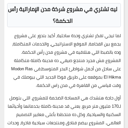
ليه تشتري في مشروع شركة مدن الإماراتية رأس
الحكمة؟
لما تيجي تفكر تشتري وحدة ساحلية، أكيد بتدور على مشروع
يجمع بين الفخامة، الموقع الاستراتيجي، والخدمات المتكاملة،
وده بالضبط اللي هتلاقيه في
مشروع مدن رأس الحكمة
.
المشروع مش مجرد منتجع صيفي، ده مدينة كاملة متكاملة
على ساحل من أجمل شواطئ البحر المتوسط،في Modon Ras
El Hikma بموقعه على طريق فوكا الجديد اللي بيوصلك في
وقت قياسي من القاهرة في مدن راس الحكمة.
أول حاجة هتشدك هي
المساحة الضخمة
للمشروع، اللي بتوصل
لـ170 مليون متر مربع، يعني قد مدينة كاملة بخدماتها وأحيائها
السكنية والسياحية، وكل ده متخطط بأعلى معايير التصميم
العالمي. المشروع بيضم
فنادق ومنتجعات سياحية فاخرة، وحدات