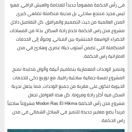
في رأس الحكمة مفهوماً جديداً للفخامة والعيش الراقي، فهو
ليس مجرد منتجع ساحلي، بل مدينة متكاملة تضاهي كبرى
المدن العالمية من حيث التصميم والمرافق. كل التفاصيل داخل
مشروع
مدن راس الحكمة
تخدم راحة السكان، بدءًا من المساحات
الخضراء الواسعة المنتشرة بين المباني، وصولًا إلى الخدمات
المتكاملة التي تضمن أسلوب حياة عصري وهادئ في مدن
الاماراتية راس الحكمة.
وتتميز الوحدات المعمارية بتصاميم أنيقة وألوان محايدة تمنح
المشروع لمسة جمالية ساحلية راقية، مع توزيع ذكي للخدمات
الحيوية لتكون على مقربة من جميع الوحدات، مما يجعل تجربة
السكن فيه أكثر راحة ومرونة. كل هذه العوامل تجعل
مشروع
مدن
رأس
الحكمة
Modon Ras El Hikma
مشروعاً ساحلياً
فريداً يضع معايير جديدة للتميز في الساحل الشمالي في مدن
راس الحكمة.