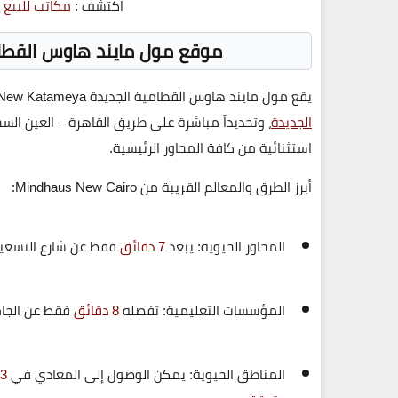
اكتشف :
مكاتب للبيع 
موقع مول مايند هاوس القطامية الجديدة n
يقع
مول مايند هاوس القطامية الجديدة
 New Katameya
الجديدة
، وتحديداً
مباشرة على طريق القاهرة – العين السخ
استثنائية من كافة المحاور الرئيسية.
أبرز الطرق والمعالم القريبة من Mindhaus New Cairo:
المحاور الحيوية:
يبعد
7 دقائق
فقط عن شارع التسعين
المؤسسات التعليمية:
تفصله
8 دقائق
فقط عن الجامعة
المناطق الحيوية:
يمكن الوصول إلى
المعادي في
13 د