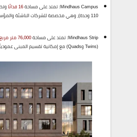
Mindhaus Campus:
تمتد على مساحة
16 فدانًا
وتضم
110 وحدة)، وهي مخصصة للشركات الناشئة والمؤسسات الصغيرة والمتوسطة بتصميمات مرنة.
Mindhaus Strip:
تمتد على مساحة
76,000 متر مربع
(Twins وQuads) مع إمكانية تقسيم المبنى عمودياً حتى