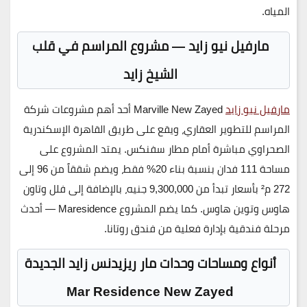
المياه.
مارفيل نيو زايد — مشروع المراسم في قلب
الشيخ زايد
مارفيل نيو زايد
Marville New Zayed
أحد أهم مشروعات شركة
المراسم للتطوير العقاري، ويقع على طريق القاهرة الإسكندرية
الصحراوي مباشرة أمام مطار سفنكس. يمتد المشروع على
مساحة
111 فدان
بنسبة بناء 20% فقط، ويضم شققاً من 96 إلى
272 م² بأسعار تبدأ من
9,300,000 جنيه
، بالإضافة إلى فلل وتاون
هاوس وتوين هاوس. كما يضم المشروع
Maresidence
— أحدث
مرحلة فندقية بإدارة فعلية من فندق روتانا.
أنواع ومساحات وحدات مار ريزيدنس زايد الجديدة
Mar Residence New Zayed