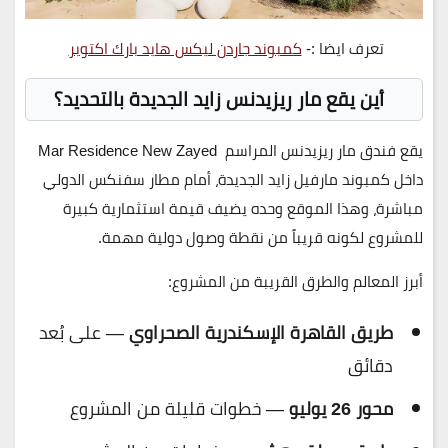
تعرف ايضا :-
كمبوند جاردن ليكس هايد بارك اكتوبر
أين يقع مار ريزيدنس زايد الجديدة بالتحديد؟
يقع
فندق مار ريزيدنس المراسم
Mar Residence New Zayed
داخل كمبوند مارفيل زايد الجديدة، أمام
مطار سفنكس الدولي
مباشرة، وهذا الموقع وحده يضيف قيمة استثمارية كبيرة
للمشروع لكونه قريباً من نقطة وصول دولية مهمة.
أبرز المعالم والطرق القريبة من المشروع:
طريق القاهرة الإسكندرية الصحراوي
— على بُعد
دقائق
محور 26 يوليو
— خطوات قليلة من المشروع