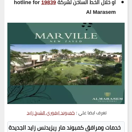
او خلال الخط الساخن لشركة
19839
hotline for
Al Marasem
تعرف ايضا علي :
كمبوند ايفوري الشيخ زايد
خدمات ومرافق كمبوند مار ريزيدنس زايد الجديدة