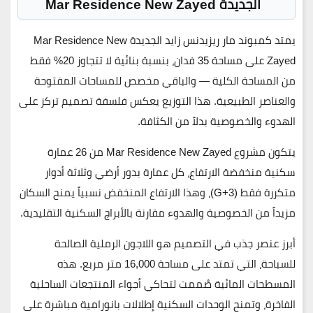
الجديدة
Mar Residence New Zayed
يمتد كمبوند مار ريزيدنس زايد الجديدة
Mar Residence New
Zayed
على مساحة
35 فدان
، بنسبة بنائية لا تتجاوز
20%
فقط
من المساحة الكلية — والباقي مخصص للمساحات المفتوحة
والعناصر الطبيعية. هذا التوزيع يعكس فلسفة تصميم تركز على
الهدوء والخصوصية بدلاً من الكثافة.
يتكون مشروع
Mar Residence New Zayed
من
26 عمارة
سكنية منخفضة الارتفاع
، كل عمارة بدور أرضي وثلاثة أدوار
متكررة فقط (G+3)، وهذا الارتفاع المنخفض نسبياً يمنح السكان
مزيداً من الخصوصية والهدوء مقارنة بالأبراج السكنية التقليدية.
أبرز عنصر جذب في التصميم هو
اللاجون الرملية الصالحة
للسباحة
، التي تمتد على مساحة
16,000 متر مربع
. هذه
المسطحات المائية صُممت لتحاكي أجواء المنتجعات الساحلية
الفاخرة، وتمنح الوحدات السكنية إطلالات بانورامية مباشرة على