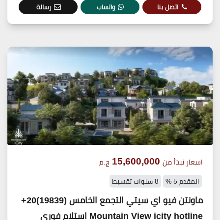
اتصل بنا
واتساب
رسالة
15,600,000
اسعار تبدأ من
ج.م
المقدم 5 %
8 سنوات تقسيط
ماونتن فيو اي سيتي التجمع الخامس (19839)20+
Mountain View icity hotline استلام فوري