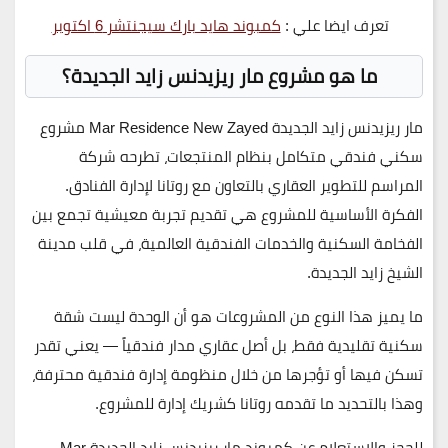
تعرف ايضا علي :
كمبوند هايد بارك سيجنتشر 6 اكتوبر
ما هو مشروع مار ريزيدنس زايد الجديدة؟
مار ريزيدنس زايد الجديدة Mar Residence New Zayed
مشروع
سكني فندقي متكامل بنظام المنتجعات، تطرحه شركة
المراسم للتطوير العقاري
بالتعاون مع
روتانا لإدارة الفنادق
.
الفكرة الأساسية للمشروع هي تقديم تجربة معيشية تجمع بين
الفخامة السكنية والخدمات الفندقية العالمية، في قلب مدينة
الشيخ زايد الجديدة.
ما يميز هذا النوع من المشروعات هو أن الوحدة ليست شقة
سكنية تقليدية فقط، بل أصل عقاري مدار فندقياً — يعني تقدر
تسكن فيها أو تؤجرها من خلال منظومة إدارة فندقية محترفة،
وهذا بالتحديد ما تقدمه روتانا كشريك إدارة للمشروع.
للحجز والاستعلام عن كمبوند مار ريزيدنس زايد الجديدة Mar