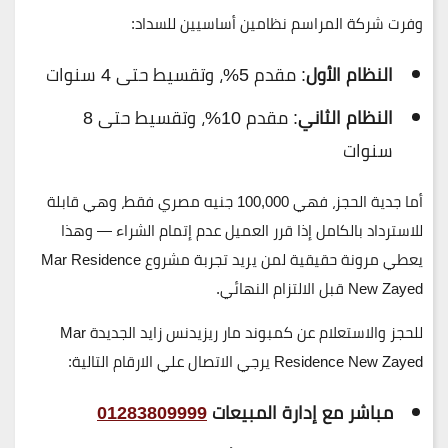
وفرت شركة المراسم نظامين أساسيين للسداد:
النظام الأول
: مقدم 5%، وتقسيط حتى 4 سنوات
النظام الثاني
: مقدم 10%، وتقسيط حتى 8
سنوات
أما
جدية الحجز
، فهي
100,000 جنيه مصري
فقط، وهي
قابلة
للاسترداد بالكامل
إذا قرر العميل عدم إتمام الشراء — وهذا
يعطي مرونة حقيقية لمن يريد تجربة مشروع
Mar Residence
New Zayed
قبل الالتزام النهائي.
للحجز والاستعلام عن كمبوند مار ريزيدنس زايد الجديدة Mar
Residence New Zayed يرجي الاتصال علي الارقام التالية:
مباشر مع إدارة المبيعات
01283809999