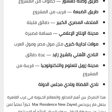
طريق وصلة دهشور
— خطوات من المشروع
طريق الضبعة
— قريب من المشروع
المتحف المصري الكبير
— دقائق قليلة
مدينة الإنتاج الإعلامي
— مسافة قصيرة
مولات تجارية كبرى
مثل مول مصر ومول العرب
النادي الأهلي بالشيخ زايد
— عدة دقائق
مدينة زويل للعلوم والتكنولوجيا
— قريبة من
المشروع
نادي القضاة ونادي مجلس الدولة
هذا التمركز بين أهم المحاور والمعالم الحيوية في غرب القاهرة
يجعل
مار ريزيدنس Mar Residence New Zayed
خياراً عملياً لمن
يبحث عن سهولة التنقل، سواء للسكن الدائم أو للاستثمار