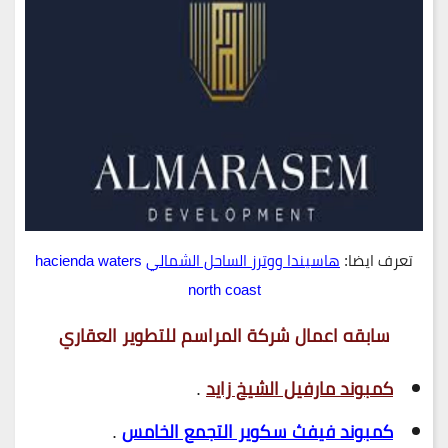
تعرف ايضا:
هاسيندا ووترز الساحل الشمالي
hacienda waters
north coast
سابقه اعمال شركة المراسم للتطوير العقاري
كمبوند مارفيل الشيخ زايد
.
كمبوند فيفث سكوير التجمع الخامس
.