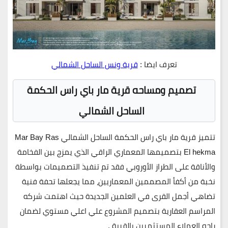
تعرف ايضا :
قرية ونس الساحل الشمالي
تصميم ومساحه قرية مار باي راس الحكمة
الساحل الشمالي
تتميز قرية مار باي راس الحكمة الساحل الشمالي Mar Bay Ras
El hekma بتصميمها المعماري الراقي الذي يمزج بين الفخامة
والأناقة على الطراز الأوروبي فقد تم تنفيذ التصميمات بواسطة
نخبة من أكفأ المصممين المعماريين، مما يجعلها تحفة فنية
تضاهي أجمل القرى في العلمين الجديدة حيث اهتمت شركه
المراسم العقارية بتصميم المشروع علي اعلي مستوي لضمان
راحه العملاء المستثمرين بالقرية .