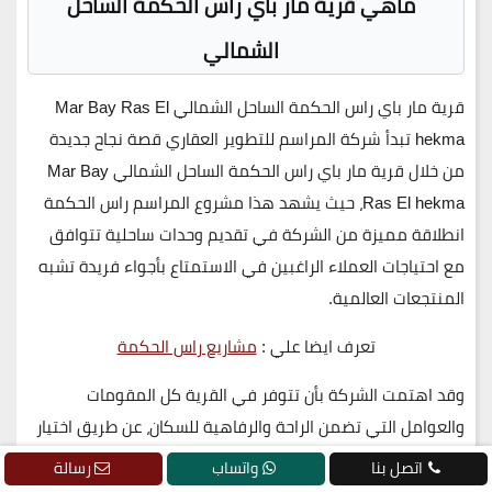
ماهي قرية مار باي راس الحكمة الساحل
الشمالي
قرية مار باي راس الحكمة الساحل الشمالي
Mar Bay Ras El
hekma
تبدأ شركة المراسم للتطوير العقاري قصة نجاح جديدة
من خلال قرية مار باي راس الحكمة الساحل الشمالي
Mar Bay
Ras El hekma
، حيث يشهد هذا مشروع المراسم راس الحكمة
انطلاقة مميزة من الشركة في تقديم وحدات ساحلية تتوافق
مع احتياجات العملاء الراغبين في الاستمتاع بأجواء فريدة تشبه
المنتجعات العالمية.
تعرف ايضا علي :
مشاريع راس الحكمة
وقد اهتمت الشركة بأن تتوفر في القرية كل المقومات
والعوامل التي تضمن الراحة والرفاهية للسكان، عن طريق اختيار
موقع مشروع مار باي الساحل الشمالي في مكان حيوي
اتصل بنا
واتساب
رسالة
واستراتيجي في الساحل الشمالي، مما يضعهم بالقرب من أهم