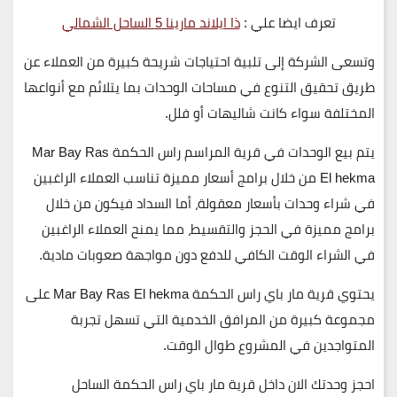
تعرف ايضا علي :
ذا ايلاند مارينا 5 الساحل الشمالي
وتسعى الشركة إلى تلبية احتياجات شريحة كبيرة من العملاء عن
طريق تحقيق التنوع في مساحات الوحدات بما يتلائم مع أنواعها
المختلفة سواء كانت شاليهات أو فلل.
يتم بيع الوحدات في
قرية المراسم راس الحكمة Mar Bay Ras
El hekma
من خلال برامج أسعار مميزة تناسب العملاء الراغبين
في شراء وحدات بأسعار معقولة، أما السداد فيكون من خلال
برامج مميزة في الحجز والتقسيط، مما يمنح العملاء الراغبين
في الشراء الوقت الكافي للدفع دون مواجهة صعوبات مادية.
يحتوي
قرية مار باي راس الحكمة Mar Bay Ras El hekma
على
مجموعة كبيرة من المرافق الخدمية التي تسهل تجربة
المتواجدين في المشروع طوال الوقت.
احجز وحدتك الان داخل قرية مار باي راس الحكمة الساحل