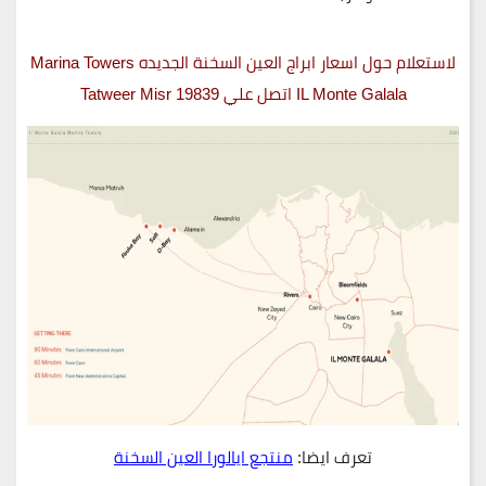
لاستعلام حول اسعار ابراج العين السخنة الجديده Marina Towers
IL Monte Galala اتصل علي 19839 Tatweer Misr
تعرف ايضا:
منتجع ايالورا العين السخنة