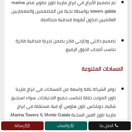
تم تصميم الأبراج في ابراج مارينا تاورز تطوير مصر marina
towers galala بواسطة
نخبة من المصممين والمعماريين
العالميين
لتكون أيقونة فندقية متكاملة.
تصميم داخلي وخارجي فاخر يضمن تجربة فندقية فاخرة
تناسب أصحاب الذوق الرفيع.
المساحات المتنوعة
توفر الشركة
باقة واسعة من المساحات في ابراج مارينا
تاورز المونت جلالة
لتناسب جميع الاحتياجات، سواء استديو،
شاليه، دوبلكس، تاون هاوس، أو فيلا مستقلة في ابراج
مارينا تاورز العين السخنة
Marina Towers IL Monte Galala
.
اتصل بنا
واتساب
رسالة