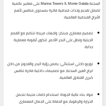
السخنة
Marina Towers IL Monte Galala
على
معايير عالمية
لضمان تقديم وحدات فندقية فاخرة بمستوى منافس لأهم
الأبراج الفندقية العالمية:
تصميم معماري مبتكر:
واجهات فريدة تتناغم مع القمم
الجبلية وتطل على البحر الأحمر، لتكون أيقونة معمارية
جذابة.
توزيع داخلي استثنائي:
يضمن رؤية البحر واللاجونز من داخل
ابراج العين السخنة، مع تصميمات داخلية فاخرة تنافس
كبرى الفنادق العالمية.
مواد بناء عالية الجودة:
استخدام خامات متينة تتحمل
الحرارة والرطوبة، مع الحفاظ على الجمال المعماري