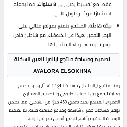
فقط، مع تقسيط يصل إلى
8 سنوات
، مما يجعله
استثمارًا مريحًا وطويل الأجل.
بيئة هادئة
: المنتجع يتمتع بموقع مثالي على
البحر الأحمر، بعيدًا عن الضوضاء، مع شاطئ خاص
يوفر تجربة استرخاء لا مثيل لها.
تصميم ومساحة منتجع ايالورا العين السخنة
AYALORA ELSOKHNA
يمتد
منتجع ايالورا
على مساحة تبلغ
17 فدانًا
، وهو مصمم
بعناية ليجمع بين الجمال الطبيعي والتصميم المعماري
العصري. المنتجع يمتد بعمق
450 مترًا
من الشاطئ، مما يضمن
توفير مساحات خضراء شاسعة ومناظر طبيعية خلابة. تم تصميم
الوحدات السكنية بأناقة، لتوفير أقصى قدر من الراحة
والخصوصية للسكان. تتراوح الوحدات من شاليهات ذات تصميم