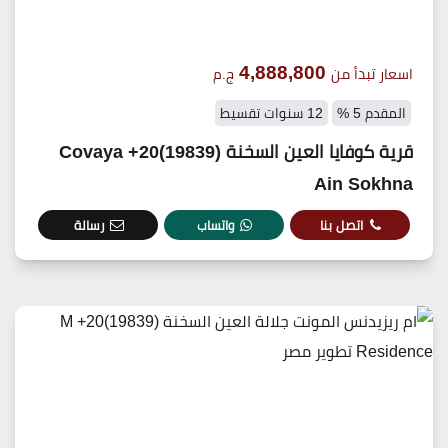
4,888,800
اسعار تبدأ من
ج.م
المقدم 5 %
12 سنوات تقسيط
قرية كوفايا العين السخنة (19839)20+ Covaya
Ain Sokhna
اتصل بنا
واتساب
رسالة