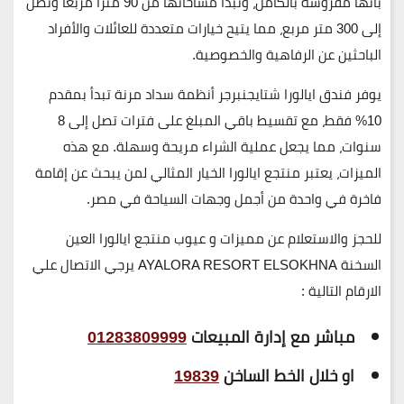
بأنها
مفروشة بالكامل
، وتبدأ مساحاتها من
90 مترًا مربعًا
وتصل
إلى
300 متر مربع
، مما يتيح خيارات متعددة للعائلات والأفراد
الباحثين عن الرفاهية والخصوصية.
يوفر فندق ايالورا شتايجنبرجر أنظمة سداد مرنة تبدأ بمقدم
10%
فقط، مع تقسيط باقي المبلغ على فترات تصل إلى
8
سنوات
، مما يجعل عملية الشراء مريحة وسهلة. مع هذه
الميزات، يعتبر
منتجع ايالورا
الخيار المثالي لمن يبحث عن إقامة
فاخرة في واحدة من أجمل وجهات السياحة في مصر.
للحجز والاستعلام عن مميزات و عيوب منتجع ايالورا العين
السخنة AYALORA RESORT ELSOKHNA يرجي الاتصال علي
الارقام التالية :
مباشر مع إدارة المبيعات
01283809999
او خلال الخط الساخن
19839