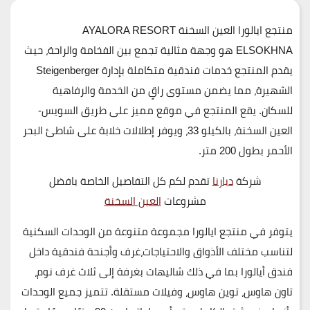
منتجع ايالورا العين السخنة AYALORA RESORT
ELSOKHNA
هو وجهة مثالية تجمع بين الفخامة والراحة، حيث
يقدم المنتجع خدمات فندقية متكاملة بإدارة
Steigenberger
الشهيرة، مما يضمن مستوى راقٍ من الخدمة والرفاهية
للسكان. يقع المنتجع في موقع مميز على طريق
السويس-
العين السخنة
،
بالكيلو 33،
ويوفر إطلالات خلابة على شاطئ البحر
الأحمر بطول
200 متر
.
شركة
ديارنا
تقدم لكم كل التفاصيل الخاصة بافضل
مشروعات
العين السخنة
يتوفر في
منتجع ايالورا
مجموعة متنوعة من الوحدات السكنية
لتناسب مختلف الأذواق والاحتياجات،غرف وأجنحة فندقية داخل
فندق أيالورا بما في ذلك شاليهات بغرفة إلى ثلاث غرف نوم،
تاون هاوس، توين هاوس، وفيلات مستقلة. تتميز جميع الوحدات