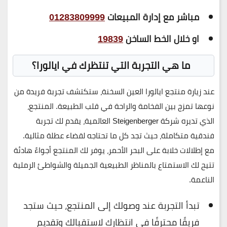
مباشر مع إدارة المبيعات
01283809999
او خلال الخط الساخن
19839
ما هي التجربة التي تنتظرك في ايالورا؟
عند زيارة منتجع ايالورا العين السخنة، ستكتشف تجربة فريدة من
نوعها تمزج بين الفخامة والراحة في قلب الطبيعة. المنتجع،
الذي تديره شركة Steigenberger العالمية، يقدم لك تجربة
فندقية متكاملة، حيث تجد كل ما تحتاجه لقضاء عطلة مثالية.
مع إطلالات خلابة على البحر الأحمر، يوفر لك المنتجع أجواءً هادئة
تتيح لك الاستمتاع بالمناظر الطبيعية الجميلة والشواطئ الرملية
الناعمة.
تبدأ التجربة عند وصولك إلى المنتجع، حيث ستجد
فريقًا محترفًا في انتظارك لاستقبالك وتقديم