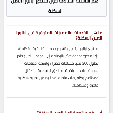
اهم الاسئلة الشائعة حول منتجع ايالورا العين
السخنة
ما هي الخدمات والمميزات المتوفرة في ايالورا
العين السخنة؟
منتجع ايالورا يتميز بتقديم خدمات فندقية متكاملة
بإدارة Steigenberger، بالإضافة إلى وجود شاطئ خاص
بطول 200 متر، مساحات خضراء واسعة، حمامات
سباحة، ملاعب رياضية، مناطق ترفيهية للأطفال،
ومطاعم وكافيهات فاخرة، مما يضمن تجربة سكنية
فاخرة ومتكاملة.