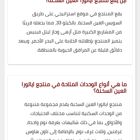
أين يقع منتجع ايالورا العين السخنة؟
يقع المنتجع في موقع استراتيجي على طريق
السويس-العين السخنة، بالكيلو 33، مما يجعله قريبًا
من المشاريع الكبيرة مثل أزهى وجاز ليتل فينيس.
يتميز المنتجع بإطلالته الخلابة على البحر الأحمر، ويبعد
دقائق قليلة عن المرافق الحيوية بالمنطقة.
ما هي أنواع الوحدات المتاحة في منتجع ايالورا
العين السخنة؟
منتجع ايالورا العين السخنة يقدم مجموعة متنوعة
من الوحدات السكنية لتناسب مختلف الاحتياجات
والأذواق، بما في ذلك شاليهات بغرفة نوم واحدة،
غرفتين، وثلاث غرف نوم، بالإضافة إلى تاون هاوس،