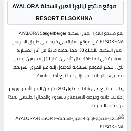
موقع منتجع ايالورا العين السخنة
AYALORA
RESORT ELSOKHNA
يقع
منتجع ايالورا العين السخنة AYALORA Steigenberger
ELSOKHNA
في موقع استراتيجي فريد على طريق
السويس-
العين السخنة
،
بالكيلو 33
، مما يجعله قريبًا من أبرز المشاريع
السياحية في المنطقة مثل “أزهى”، “جاز ليتل فينيس”، و”عين
باي”. يتميز الموقع بسهولة الوصول إليه عبر الطرق السريعة،
مما يجعل الرحلات من وإلى المنتجع أكثر سلاسة.
يطل المنتجع على شاطئ بطول
200 متر
من البحر الأحمر، ويوفر
إطلالات خلابة وفرصة للاستمتاع بالهدوء والجمال الطبيعي بعيدًا
عن صخب المدينة.