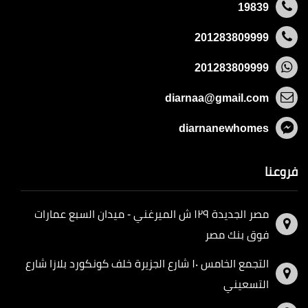
19839
201283809999
201283809999
diarnaa@gmail.com
diarnanewhomes
فروعنا
مصر الجديدة ١٢٩ ش الميرغني - ميدان السبع عمارات
فوق بنك مصر
التجمع الخامس ١٠ شارع الجزيرة خلف كونكورد بلازا شارع
التسعيني