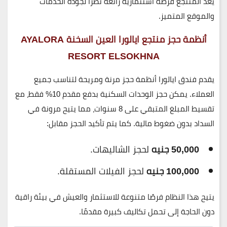
يعد المنتجع فرصة استثمارية رائعة نظرًا لجودة الخدمات
والموقع المتميز.
أنظمة حجز منتجع ايالورا العين السخنة
AYALORA
RESORT ELSOKHNA
يقدم
فندق ايالورا
أنظمة حجز مرنة ومريحة لتناسب جميع
العملاء. يمكن حجز الوحدات السكنية بدفع مقدم
10%
فقط، مع
تقسيط المبلغ المتبقي على
8 سنوات
، مما يتيح مرونة في
السداد بدون ضغوط مالية. كما يتم تأكيد الحجز مقابل:
50,000 جنيه
لحجز الشاليهات.
100,000 جنيه
لحجز الفيلات المستقلة.
يتيح هذا النظام فرصًا متنوعة للاستثمار والعيش في بيئة راقية
دون الحاجة إلى تحمل تكاليف كبيرة مقدمًا.