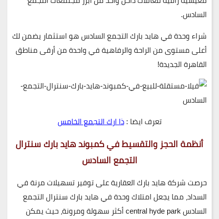
معيشية راقية للعائلات داخل واحد من أبرز مجتمعات التجمع
السادس.
شراء وحدة في هايد بارك التجمع السادس هو استثمار يضمن لك
أعلى مستوى من الراحة والرفاهية في واحدة من أرقى مناطق
القاهرة الجديدة!
تعرف ايضا :
ذا ارك التجمع الخامس
أنظمة الحجز والتقسيط في كمبوند هايد بارك سنترال
التجمع السادس
حرصت
شركة هايد بارك العقارية
على توفير
تسهيلات مرنة في
السداد
، مما يجعل
امتلاك وحدة في هايد بارك سنترال التجمع
السادس central hyde park أكثر سهولة ومرونة
، حيث يمكن