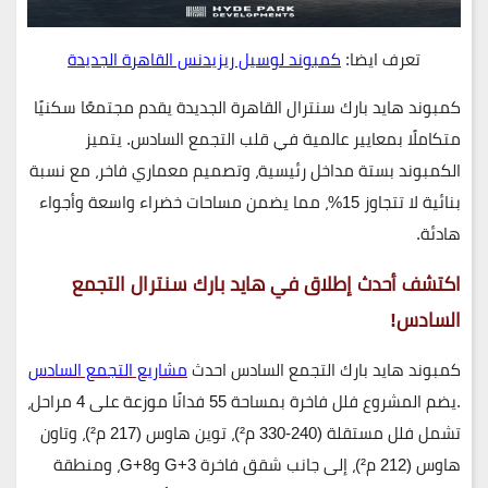
تعرف ايضا:
كمبوند لوسيل ريزيدنس القاهرة الجديدة
كمبوند هايد بارك سنترال القاهرة الجديدة يقدم
مجتمعًا سكنيًا
متكاملًا بمعايير عالمية
في قلب
التجمع السادس
. يتميز
الكمبوند
بستة مداخل رئيسية، وتصميم معماري فاخر، مع نسبة
بنائية لا تتجاوز 15%
، مما يضمن
مساحات خضراء واسعة
وأجواء
هادئة.
اكتشف أحدث إطلاق في هايد بارك سنترال التجمع
السادس!
كمبوند هايد بارك التجمع السادس احدث
مشاريع التجمع السادس
.يضم المشروع
فلل فاخرة بمساحة 55 فدانًا موزعة على 4 مراحل
،
تشمل
فلل مستقلة (240-330 م²)، توين هاوس (217 م²)، وتاون
هاوس (212 م²)
، إلى جانب
شقق فاخرة G+3 وG+8، ومنطقة