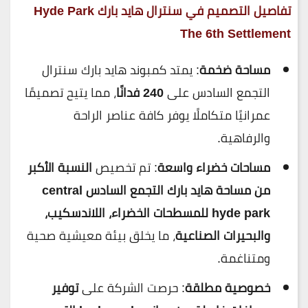
تفاصيل التصميم في سنترال هايد بارك Hyde Park
The 6th Settlement
مساحة ضخمة
: يمتد كمبوند هايد بارك سنترال
التجمع السادس على
240 فدانًا
، مما يتيح تصميمًا
عمرانيًا متكاملًا يوفر كافة عناصر الراحة
والرفاهية.
مساحات خضراء واسعة
: تم تخصيص
النسبة الأكبر
من مساحة هايد بارك التجمع السادس central
hyde park للمسطحات الخضراء، اللاندسكيب،
والبحيرات الصناعية
، ما يخلق بيئة معيشية صحية
ومتناغمة.
خصوصية مطلقة
: حرصت الشركة على
توفير