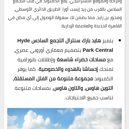
والراحة والموقع الاستراتيجي
. يقع الكمبوند
في قلب التجمع
السادس
، بالقرب من
زيد إيست أورا، الطريق الدائري الأوسطي،
ومحور بن زايد
، مما يضمن لك سهولة الوصول إلى أي مكان في
القاهرة الجديدة والعاصمة الإدارية.
يتميز
هايد بارك سنترال التجمع السادس
Hyde
Park Central
بتصميم معماري أوروبي عصري،
مع
مساحات خضراء شاسعة
وإطلالات بانورامية
تمنحك
إحساسًا بالهدوء والخصوصية
. كما يوفر
الكمبوند
مجموعة متنوعة من الفلل المستقلة،
التوين هاوس، والتاون هاوس
، بمساحات متنوعة
تناسب جميع الاحتياجات.