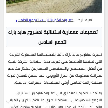
تعرف ايضا :
كمبوند لاكولينا ايست التجمع الخامس
تصميمات معمارية استثنائية لمشروع هايد بارك
التجمع السادس
تميزت
مشاريع هايد بارك
دائمًا بتصميماتها المعمارية الفريدة
التي تمنحها الأفضلية على غيرها، حيث استعانت الشركة بنخبة
من
أفضل المصممين والمهندسين المعماريين
لابتكار
مفاهيم
عمرانية مستوحاة من الطراز الأوروبي
، مما يضمن للسكان تجربة
سكنية راقية تضاهي أرقى المجتمعات العمرانية العالمية.
يعتمد التصميم المعماري في
كمبوند هايد بارك سنترال
التجمع السادس
على
الانسجام البصري والتناغم التام بين المباني
والمساحات الخضراء
، مما يوفر
إطلالات بانورامية ساحرة
تعكس