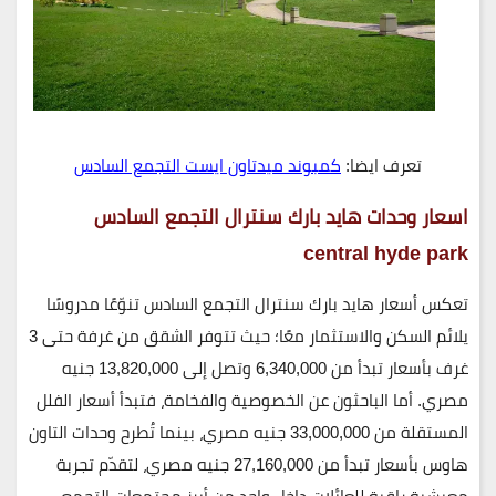
تعرف ايضا:
كمبوند ميدتاون ايست التجمع السادس
اسعار وحدات هايد بارك سنترال التجمع السادس
central hyde park
تعكس أسعار
هايد بارك سنترال التجمع السادس
تنوّعًا مدروسًا
يلائم السكن والاستثمار معًا؛ حيث تتوفر الشقق من غرفة حتى 3
غرف بأسعار تبدأ من
6,340,000
وتصل إلى
13,820,000 جنيه
مصري
. أما الباحثون عن الخصوصية والفخامة، فتبدأ أسعار
الفلل
المستقلة
من
33,000,000 جنيه مصري
، بينما تُطرح
وحدات التاون
هاوس
بأسعار تبدأ من
27,160,000 جنيه مصري
، لتقدّم تجربة