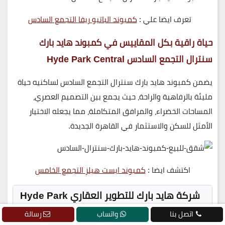
تعرف ايضا علي :
كمبوند الباتيو ريفا التجمع السادس
حياة راقية بكل المقاييس في كمبوند هايد بارك
سنترال التجمع السادس Hyde Park Central
يضمن
كمبوند هايد بارك سنترال التجمع السادس
لساكنيه
حياة
مليئة بالرفاهية والراحة
، حيث يجمع بين
التصميم العصري،
المساحات الخضراء، والمرافق المتكاملة
، مما يجعله
الاختيار
الأمثل
للسكن والاستثمار في
القاهرة الجديدة
.
اكتشف ايضا :
كمبوند ايست هيلز التجمع الخامس
شركة هايد بارك للتطوير العقاري Hyde Park
Developments
اتصل بنا
واتساب
رسالة