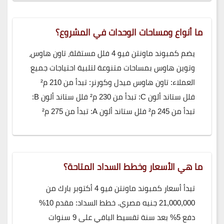
ما أنواع ومساحات الوحدات في المشروع؟
يضم كمبوند ماونتن فيو 4 فلل مستقلة، تاون هاوس،
وتوين هاوس بمساحات متنوعة لتلبية احتياجات جميع
العملاء: تاون هاوس ميدل وكورنر: تبدأ من 210 م²
فلل ستاند ألون C: تبدأ من 230 م² فلل ستاند ألون B:
تبدأ من 245 م² فلل ستاند ألون A: تبدأ من 275 م²
ما هي الأسعار وخطط السداد المتاحة؟
تبدأ أسعار كمبوند ماونتن فيو 4 أكتوبر بارك من
21,000,000 جنيه مصري. خطط السداد: مقدم 10%
دفع 5% بعد سنة تقسيط الباقي على 9 سنوات