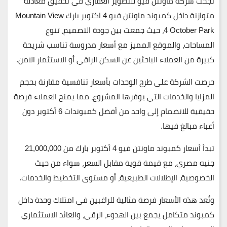
نجحت
شركة ماونتن فيو للتطوير العقاري
في تحقيق معادلة
متوازنة داخل
كمبوند ماونتن فيو 4 اكتوبر بارك Mountain View
4 October Park
، حيث جمعت بين جودة التصميم، تنوع
المساحات، والموقع المميز مع أسعار مدروسة تناسب شريحة
كبيرة من العملاء الباحثين عن السكن الراقي أو الاستثمار الآمن.
حرصت الشركة على طرح الوحدات بأسعار تنافسية مقارنة بحجم
المزايا والخدمات التي يوفرها المشروع، مما يمنح العملاء فرصة
حقيقية للانضمام إلى واحد من
أفضل كمبوندات 6 أكتوبر
دون
أعباء مبالغ فيها.
تبدأ أسعار كمبوند ماونتن فيو 4 أكتوبر بارك من 21,000,000
جنيه مصري
، مع قيمة قوية مقابل السعر، سواء من حيث
الخصوصية، الإطلالات الطبيعية، أو مستوى التخطيط والخدمات.
وتُعد هذه الأسعار فرصة مثالية للراغبين في امتلاك وحدة داخل
كمبوند متكامل يجمع بين الهدوء، الرقي، والعائد الاستثماري