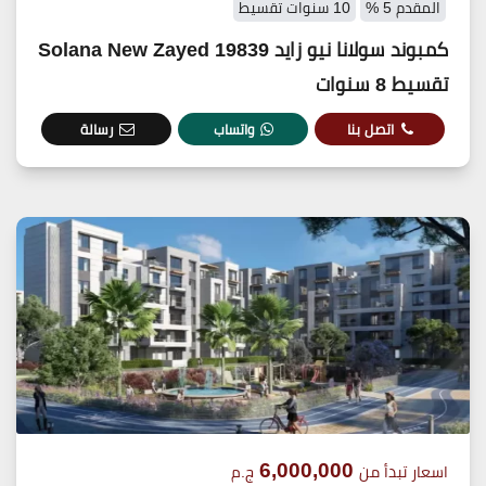
المقدم 5 %
10 سنوات تقسيط
كمبوند سولانا نيو زايد 19839 Solana New Zayed
تقسيط 8 سنوات
اتصل بنا
واتساب
رسالة
6,000,000
اسعار تبدأ من
ج.م