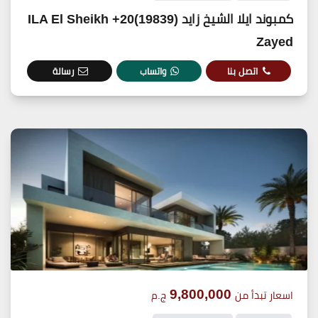
كمبوند ايلا الشيخ زايد (19839)20+ ILA El Sheikh
Zayed
اتصل بنا
واتساب
رسالة
9,800,000
اسعار تبدأ من
ج.م