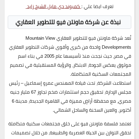
تعرف ايضا علي :
كمبوند دي مايل الشيخ زايد
نبذة عن شركة ماونتن فيو للتطوير العقاري
تُعد
شركة ماونتن فيو للتطوير العقاري Mountain View
Developments
واحدة من كبرى وأقوى شركات التطوير العقاري
في مصر، حيث نجحت منذ تأسيسها عام
2005
في بناء اسم
موثوق يعكس الجودة، الابتكار، والرؤية المستقبلية في تصميم
المجتمعات السكنية المتكاملة.
استطاعت الشركة، تحت قيادة
المهندس عمرو إسماعيل – رئيس
مجلس الإدارة
، تحقيق حجم استثمارات ضخم تجاوز
67 مليار جنيه
مصري
، مع محفظة أراضٍ مميزة في
القاهرة الجديدة، مدينة 6
أكتوبر، والعين السخنة والساحل الشمالي
.
تعتمد فلسفة ماونتن فيو على خلق مجتمعات سكنية متكاملة
تحقق التوازن بين الحياة العصرية والطبيعة، من خلال تصميمات