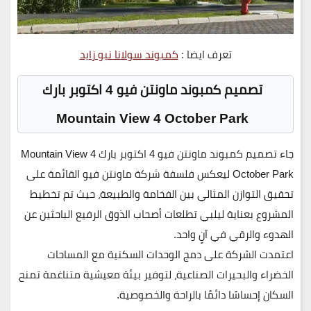
تعرف ايضا :
كمبوند سولانا نيو زايد
تصميم كمبوند ماونتن فيو 4 اكتوبر بارك
Mountain View 4 October Park
جاء تصميم
كمبوند ماونتن فيو 4 اكتوبر بارك
Mountain View 4
October Park
ليعكس فلسفة شركة ماونتن فيو القائمة على
تحقيق التوازن المثالي بين الفخامة والطبيعة، حيث تم تخطيط
المشروع بعناية ليلبي تطلعات أصحاب الذوق الرفيع الباحثين عن
الهدوء والرقي في آنٍ واحد.
اعتمدت الشركة على دمج الوحدات السكنية مع المساحات
الخضراء والبحيرات الصناعية، لتوفير بيئة معيشية متناغمة تمنح
السكان إحساسًا دائمًا بالراحة والخصوصية.