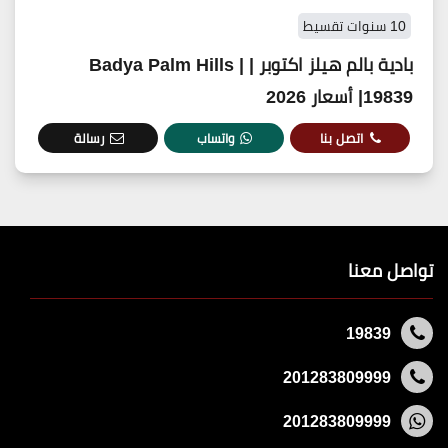
10 سنوات تقسيط
بادية بالم هيلز اكتوبر | Badya Palm Hills |
19839| أسعار 2026
اتصل بنا
واتساب
رسالة
تواصل معنا
19839
201283809999
201283809999