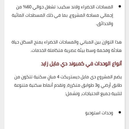
المساحات الخضراء ولاند سكيب:
تشغل حوالي 60% من
إجمالي مساحة المشروع، بما في ذلك المسطحات المائية
والحدائق.
هذا التوازن بين المباني والمساحات الخضراء يمنح السكان
حياة
هادئة وفخمة وسط بيئة عصرية متكاملة الخدمات
.
أنواع الوحدات في كمبوند دي مايل زايد
يضم المشروع
دي مايل ديستريكت 4
مبانٍ سكنية تتكون من
طابق أرضي و3 طوابق متكررة
، وتقدم أنماط سكنية متنوعة
لتلبية جميع الاحتياجات، وتشمل:
وحدات استوديو