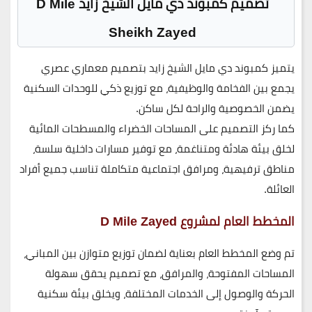
تصميم كمبوند دي مايل الشيخ زايد D Mile
Sheikh Zayed
يتميز
كمبوند دي مايل الشيخ زايد
بتصميم معماري عصري
يجمع بين
الفخامة والوظيفية
، مع توزيع ذكي للوحدات السكنية
يضمن
الخصوصية والراحة لكل ساكن
.
كما ركز التصميم على
المساحات الخضراء والمسطحات المائية
لخلق بيئة هادئة ومتناغمة، مع توفير مسارات داخلية سلسة،
مناطق ترفيهية، ومرافق اجتماعية متكاملة تناسب جميع أفراد
العائلة.
المخطط العام لمشروع D Mile Zayed
تم وضع
المخطط العام
بعناية لضمان توزيع متوازن بين المباني،
المساحات المفتوحة، والمرافق، مع تصميم يحقق
سهولة
الحركة والوصول إلى الخدمات المختلفة
، ويخلق بيئة سكنية