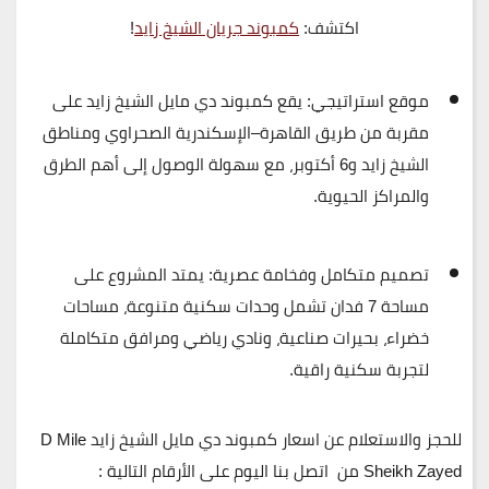
اكتشف:
كمبوند جريان الشيخ زايد
!
موقع استراتيجي:
يقع كمبوند دي مايل الشيخ زايد على
مقربة من طريق القاهرة–الإسكندرية الصحراوي ومناطق
الشيخ زايد و6 أكتوبر، مع سهولة الوصول إلى أهم الطرق
والمراكز الحيوية.
تصميم متكامل وفخامة عصرية:
يمتد المشروع على
مساحة 7 فدان تشمل وحدات سكنية متنوعة، مساحات
خضراء، بحيرات صناعية، ونادي رياضي ومرافق متكاملة
لتجربة سكنية راقية.
للحجز والاستعلام عن اسعار كمبوند دي مايل الشيخ زايد D Mile
Sheikh Zayed
من
اتصل بنا اليوم على الأرقام التالية :