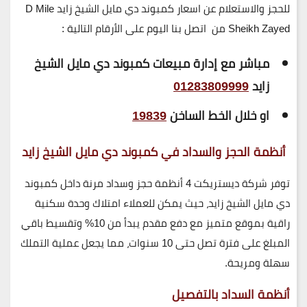
للحجز والاستعلام عن اسعار كمبوند دي مايل الشيخ زايد D Mile
Sheikh Zayed
من
اتصل بنا اليوم على الأرقام التالية :
مباشر مع إدارة مبيعات كمبوند دي مايل الشيخ
زايد
01283809999
او خلال الخط الساخن
19839
أنظمة الحجز والسداد في كمبوند دي مايل الشيخ زايد
توفر
شركة ديستريكت 4
أنظمة حجز وسداد مرنة داخل
كمبوند
دي مايل الشيخ زايد
، حيث يمكن للعملاء
امتلاك وحدة سكنية
راقية بموقع متميز
مع دفع مقدم يبدأ من
10%
وتقسيط باقي
المبلغ على فترة تصل حتى
10 سنوات
، مما يجعل عملية التملك
سهلة ومريحة.
أنظمة السداد بالتفصيل