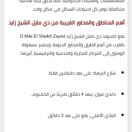
المستشفيات، والهيئات الحكومية، مما يخلق
بيئة سكنية
متكاملة
توفر كل احتياجات السكان في مكان واحد.
أهم المناطق والمحاور القريبة من دي مايل الشيخ زايد
يقع كمبوند دي مايل الشيخ زايد
D.Mile El Sheikh Zayed
بالقرب من أهم الطرق والمحاور الحيوية، ويتميز بسهولة
الوصول إلى المراكز التجارية والخدمية والترفيهية، أبرزها:
شارع النزهة:
على بعد دقيقتين فقط.
داندي مول:
يبعد 4 دقائق تقريبًا عن الكمبوند.
النادي الأهلي:
يقع على بعد 3 دقائق.