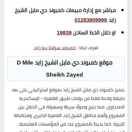
مباشر مع إدارة مبيعات كمبوند دي مايل الشيخ
زايد
01283809999
او خلال الخط الساخن
19839
تعرف ايضا :
كمبوند سولانا نيو زايد
موقع كمبوند دي مايل الشيخ زايد D Mile
Sheikh Zayed
يتميز
كمبوند دي مايل الشيخ زايد
بموقع استراتيجي على بعد
دقيقة واحدة فقط من بوابات
طريق القاهرة – الإسكندرية
الصحراوي
، مما يتيح وصولًا سريعًا وسهولة في التنقل بين
المشروع وأهم مناطق الشيخ زايد، القاهرة الكبرى، ومحافظة
الجيزة. كما يحيط بالمشروع عدد من المؤسسات التعليمية،