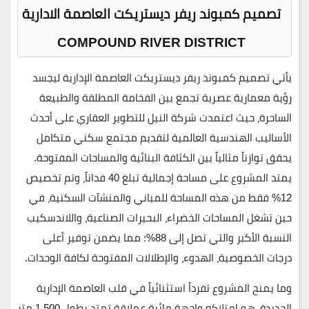
تصميم كمبوند ريفر ديستريكت العاصمة الادارية
COMPOUND RIVER DISTRICT
يأتي تصميم
كمبوند ريفر ديستريكت العاصمة الإدارية
ليجسد
رؤية معمارية عصرية تجمع بين الفخامة المطلقة والطبيعة
الساحرة، حيث اعتمدت
شركة النيل للتطوير العقاري
على أحدث
الأساليب الهندسية العالمية لتقديم مجتمع سكني متكامل
يحقق توازناً مثالياً بين الكثافة البنائية والمساحات المفتوحة.
يمتد المشروع على مساحة إجمالية تبلغ
40 فداناً
، وتم تخصيص
12% فقط من هذه المساحة للمباني والمنشآت السكنية
، في
حين تشغل المساحات الخضراء، البحيرات الصناعية، واللاندسكيب
النسبة الأكبر والتي تصل إلى
88%
؛ مما يضمن توفير أعلى
درجات الخصوصية، الهدوء، والإطلالات المفتوحة لكافة الوحدات.
وما يمنح المشروع تفرداً استثنائياً في قلب العاصمة الإدارية
الجديدة، هو امتلاكه
واجهة مائية عملاقة تمتد بطول 1,500 متر