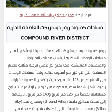
تعرف ايضا:
كمبوند جادي بارك العاصمة الادارية
مساحات كمبوند ريفر ديستريكت العاصمة الادارية
COMPOUND RIVER DISTRICT
يوفر
كمبوند ريفر ديستريكت العاصمة الإدارية
تنوعاً كبيراً في
مساحات الوحدات السكنية ليناسب مختلف الاحتياجات
والمتطلبات المعيشية، مما يمنح كل عميل فرصة مثالية لاختيار
المساحة التي تتوافق مع أسلوب حياته. وتبدأ مساحات الوحدات
في المشروع من
125 متر مربع
، حيث يتضمن الكمبوند خيارات
راقية تشمل
شققاً سكنية مكونة من غرفتين أو 3 غرف
(تتراوح
مساحاتها تحديداً بين
125 متر مربع و140 متر مربع
)، بالإضافة
إلى
فيلات بحدائق خاصة (Ground Villas)
و
سكاي فيلا (Sky
Villas)
بمساحات متنوعة؛ لتلبي تطلعات شريحة ضخمة من