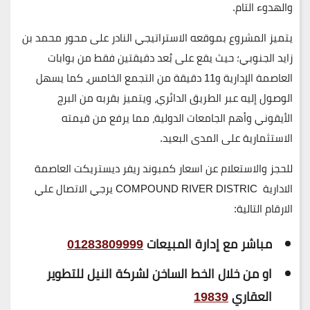
والهدوء التام.
يتميز المشروع بموقعه الاستراتيجي النادر على محور محمد بن
زايد الجنوبي؛ حيث يقع على بُعد
دقيقتين فقط من بوابات
العاصمة الإدارية
و
11 دقيقة من التجمع الخامس
، كما يسهل
الوصول إليه عبر الطريق الدائري، ويتميز بقربه من البرج
الأيقوني وأهم الجامعات الدولية، مما يرفع من قيمته
الاستثمارية على المدى البعيد.
للحجز والاستعلام عن اسعار كمبوند ريفر ديستريكت العاصمة
الادارية COMPOUND RIVER DISTRIC يرجي الاتصال علي
الارقام التالية:
مباشر مع إدارة المبيعات
01283809999
او من خلال الخط الساخن لشركة النيل للتطوير
العقاري
19839