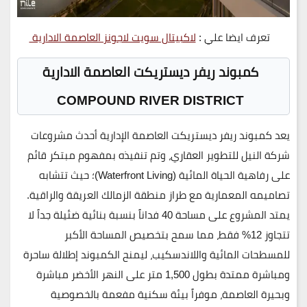
تعرف ايضا علي :
لاكبيتال سويت لاجونز العاصمة الادارية
كمبوند ريفر ديستريكت العاصمة الادارية
COMPOUND RIVER DISTRICT
يعد
كمبوند ريفر ديستريكت العاصمة الإدارية
أحدث مشروعات
شركة النيل للتطوير العقاري
، وتم تنفيذه بمفهوم مبتكر قائم
على رفاهية الحياة المائية (Waterfront Living)؛ حيث تتشابه
تصاميمه المعمارية مع طراز منطقة الزمالك العريقة والراقية.
يمتد المشروع على مساحة
40 فداناً
بنسبة بنائية ضئيلة جداً لا
تتجاوز
12% فقط
، مما سمح بتخصيص المساحة الأكبر
للمسطحات المائية واللاندسكيب، ليمنح الكمبوند إطلالة ساحرة
ومباشرة ممتدة بطول
1,500 متر على النهر الأخضر
مباشرة
وبحيرة العاصمة، موفراً بيئة سكنية مفعمة بالخصوصية