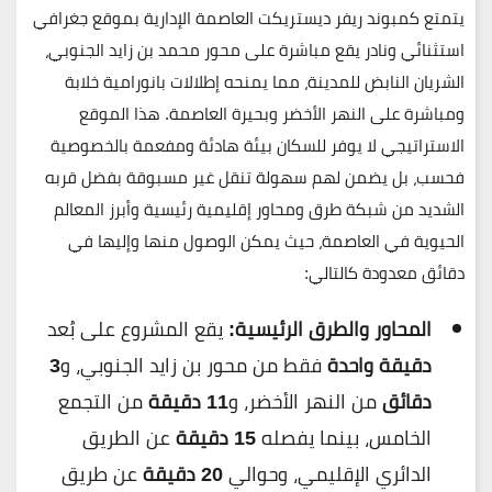
يتمتع
كمبوند ريفر ديستريكت العاصمة الإدارية
بموقع جغرافي
استثنائي ونادر يقع مباشرة على
محور محمد بن زايد الجنوبي
،
الشريان النابض للمدينة، مما يمنحه إطلالات بانورامية خلابة
ومباشرة على
النهر الأخضر وبحيرة العاصمة
. هذا الموقع
الاستراتيجي لا يوفر للسكان بيئة هادئة ومفعمة بالخصوصية
فحسب، بل يضمن لهم سهولة تنقل غير مسبوقة بفضل قربه
الشديد من شبكة طرق ومحاور إقليمية رئيسية وأبرز المعالم
الحيوية في العاصمة، حيث يمكن الوصول منها وإليها في
دقائق معدودة كالتالي:
المحاور والطرق الرئيسية:
يقع المشروع على بُعد
دقيقة واحدة
فقط من محور بن زايد الجنوبي، و
3
دقائق
من النهر الأخضر، و
11 دقيقة
من التجمع
الخامس، بينما يفصله
15 دقيقة
عن الطريق
الدائري الإقليمي، وحوالي
20 دقيقة
عن طريق