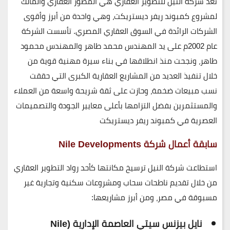
تعد
شركة النيل للتطوير العقاري
هي المطور العقاري والمالك
لمشروع
كمبوند ريفر ديستريكت
، وهي واحدة من أبرز وأقوى
الشركات الرائدة في السوق العقاري المصري. تأسست الشركة
عام
2002م
على يد
المهندس محمد طاهر والمهندس محمود
طاهر
، ونجحت منذ انطلاقها في بناء سيرة مهنية قوية من
خلال تنفيذ العديد من المشاريع العقارية الكبرى التي حققت
نسب مبيعات ضخمة، وحازت على ثقة شريحة واسعة من العملاء
والمستثمرين بفضل التزامها بأعلى معايير الجودة والتصميمات
العصرية في كمبوند ريفر ديستريكت
سابقة أعمال شركة Nile Developments
استطاعت شركة النيل ترسيخ مكانتها كأحد رواد التطوير العقاري
من خلال تقديم ناطحات سحاب ومشروعات سكنية وتجارية غير
مسبوقة في مصر، ومن أبرز مشاريعها:
نايل بيزنس سيتي العاصمة الإدارية (Nile