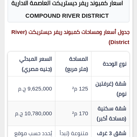
اسعار كمبوند ريفر ديستريكت العاصمة الادارية
COMPOUND RIVER DISTRICT
جدول أسعار ومساحات كمبوند ريفر ديستريكت (River
District)
المساحة
السعر المبدئي
نوع الوحدة
(متر مربع)
(جنيه مصري)
شقة (غرفتين
125 م²
9,625,000 ج.م
نوم)
شقة سكنية
170 م²
10,780,000 ج.م
(مساحة أكبر)
شقق 3 غرف
متنوعة (تبدأ
يُحدد حسب موقع