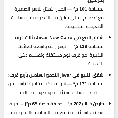
بغرفتين
:
بمساحة
101 م²
— الخيار الأمثل للأسر الصغيرة،
مع تصميم عملي يوازن بين الخصوصية ومساحات
المعيشة المفتوحة.
شقق للبيع في Jiwar New Cairo بثلاث غرف
:
بمساحة
138 م²
— توفر راحة واسعة للعائلات
الكبيرة، مع غرف نوم مستقلة وتقسيم ذكي
للخدمات.
شقق للبيع في jiwar التجمع السادس بأربع غرف
:
بمساحة
171 م²
— تجربة سكنية فاخرة تناسب من
يبحث عن مساحة استثنائية وخصوصية عالية.
جاردن فيلا (202 م² + حديقة خاصة 65 م²)
– تجربة
سكنية استثنائية تجمع بين الفخامة والخصوصية