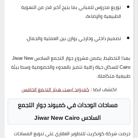
توزيع مدروس للمباني بما يتيح أكبر قدر من التهوية
الطبيعية والإضاءة.
تصميم داخلي وخارجي يوازن بين العملية والجمال.
بهذا التخطيط، يضمن
مشروع جوار التجمع السادس Jiwar New
Cairo
للسكان
حياة راقية
تتميز بالهدوء والخصوصية وسط بيئة
طبيعية متكاملة.
اكتشف ايضا :
كمبوند ايست هيلز التجمع الخامس
مساحات الوحدات في كمبوند جوار التجمع
السادس Jiwar New Cairo
حرصت شركة
كونكريت للتطوير العقاري
على تنويع المساحات