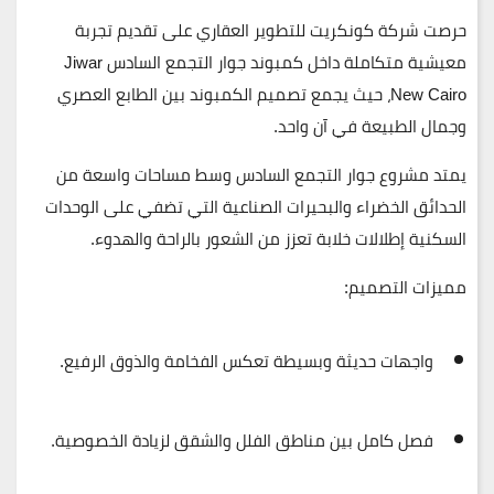
حرصت شركة
كونكريت للتطوير العقاري
على تقديم تجربة
معيشية متكاملة داخل
كمبوند جوار التجمع السادس
Jiwar
New Cairo
، حيث يجمع تصميم الكمبوند بين
الطابع العصري
و
جمال الطبيعة
في آن واحد.
يمتد مشروع
جوار التجمع السادس
وسط مساحات واسعة من
الحدائق الخضراء
و
البحيرات الصناعية
التي تضفي على الوحدات
السكنية إطلالات خلابة تعزز من الشعور بالراحة والهدوء.
مميزات التصميم:
واجهات حديثة وبسيطة تعكس الفخامة والذوق الرفيع.
فصل كامل بين مناطق
الفلل
و
الشقق
لزيادة الخصوصية.