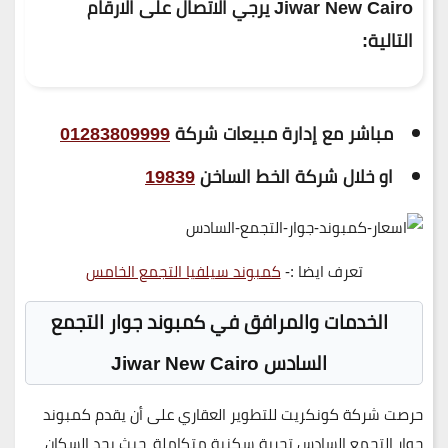
Jiwar New Cairo
يرجي الاتصال
على الارقام
التالية:
مباشر مع إدارة مبيعات شركة
01283809999
او خلال شركة الخط الساخن
19839
تعرف ايضا :-
كمبوند سيلفيا التجمع الخامس
الخدمات والمرافق في كمبوند جوار التجمع
السادس Jiwar New Cairo
حرصت شركة
كونكريت للتطوير العقاري
على أن يقدم كمبوند
جوار التجمع السادس تجربة سكنية متكاملة، حيث يجد السكان