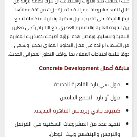
حيث انطلقت منذ سنوات واستطاعت أن تترك بصمة قوية من
خلال تنفيذ مشروعات عمرانية متميزة عززت من ثقة عملائها.
تركز الشركة على تقديم حلول سكنية وتجارية متكاملة تجمع
بين الجودة العالية والتصميم العصري، مع الالتزام بأعلى معايير
التنفيذ والتسليم. وبفضل هذه الرؤية أصبحت
كونكريت العقارية
من الأسماء الرائدة في مجال التطوير العقاري بمصر، وتسعى
دومًا لتلبية احتياجات العملاء بما يواكب التطور العمراني الحديث.
سابقة أعمال Concrete Development
مول سي يارد القاهرة الجديدة.
مول أو يارد التجمع الخامس.
كمبوند جادي ريزيدنس القاهرة الجديدة
.
تنفيذ عدد من المشروعات السكنية في القرنفل
والنرجس والبنفسج وبيت الوطن.