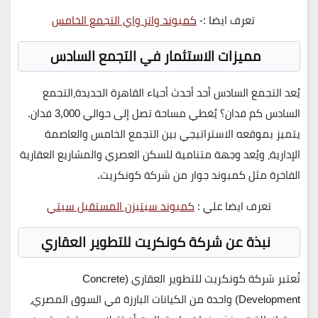
تعرف ايضا :-
كمبوند واتر واي التجمع الخامس
مميزات الاستثمار في التجمع السادس
يُعد
التجمع السادس
أحد أحدث أحياء القاهرة الجديدة،
التجمع
السادس كم فدان؟
يُغطي مساحة تصل إلى
حوالي 3,000 فدان
.
يتميز بموقعه الاستراتيجي بين التجمع الخامس والعاصمة
الإدارية، ويُعد وجهة متنامية للسكن العصري والمشاريع العقارية
الفاخرة مثل
كمبوند جوار
من شركة كونكريت.
تعرف ايضا علي :
كمبوند سيتيزن المستقبل سيتي
نبذة عن شركة كونكريت للتطوير العقاري
تُعتبر
شركة كونكريت للتطوير العقاري (Concrete
Development)
واحدة من الكيانات البارزة في السوق المصري،