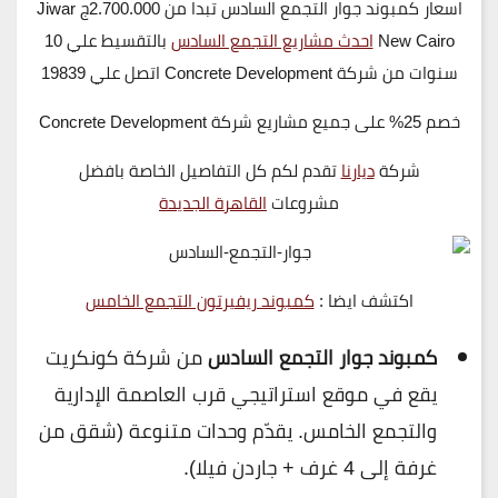
اسعار كمبوند جوار التجمع السادس تبدا من 2.700.000ج Jiwar
New Cairo
احدث مشاريع التجمع السادس
بالتقسيط علي 10
سنوات من شركة Concrete Development اتصل علي 19839
خصم 25% على جميع مشاريع شركة Concrete Development
شركة
ديارنا
تقدم لكم كل التفاصيل الخاصة بافضل
مشروعات
القاهرة الجديدة
اكتشف ايضا :
كمبوند ريفيرتون التجمع الخامس
كمبوند جوار التجمع السادس
من شركة كونكريت
يقع في موقع استراتيجي قرب العاصمة الإدارية
والتجمع الخامس. يقدّم وحدات متنوعة (شقق من
غرفة إلى 4 غرف + جاردن فيلا).