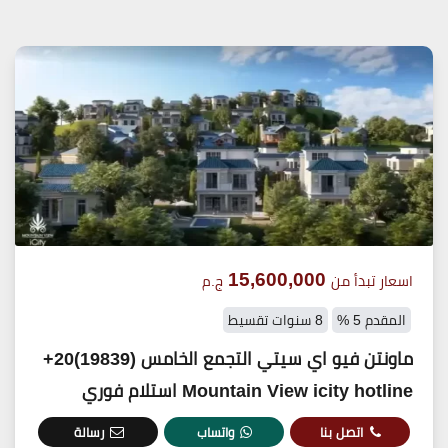
15,600,000
اسعار تبدأ من
ج.م
المقدم 5 %
8 سنوات تقسيط
ماونتن فيو اي سيتي التجمع الخامس (19839)20+
Mountain View icity hotline استلام فوري
اتصل بنا
واتساب
رسالة