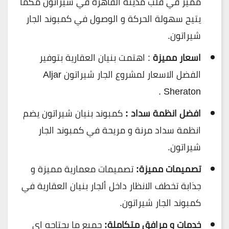
مميز في قلب مدينة القاهرة في شيراتون مكما
يتيح سهولة الحركة و الوصول في كمبوند الجار
شيراتون.
اسعار مميزة
: اهتمت بنيان العقارية بتوفير
الفضل الاسعار لمشروع الجار شيراتون Aljar
Sheraton .
افضل انظمة سداد :
كمبوند بنيان شيراتون يضم
انظمة سداد مرنة و مريحة في كمبوند الجار
شيراتون.
تصميمات مميزة:
تصميمات معمارية مميزة و
جذابة تخطف الانظار داخل ألجار بنيان العقارية في
كمبوند الجار شيراتون.
خدمات و مرافق متكاملة:
جميع ما يحتاجه اي