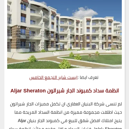
تعرف ايضا :
ايست شاير التجمع الخامس
انظمة سداد كمبوند الجار شيراتون Aljar Sheraton
لم تنسى شركة البنيان العقاري ان تكمل مميزات الجار شيراتون
حيث اطلقت مجموعة مميزة من انظمة السداد المريحة مما
يتيح امتلاك افضل شقق للبيع في كمبوند الجار بنيان Aljar
Sheraton باطول فترات السداد و اقل مقدم و جائت انظمة سداد