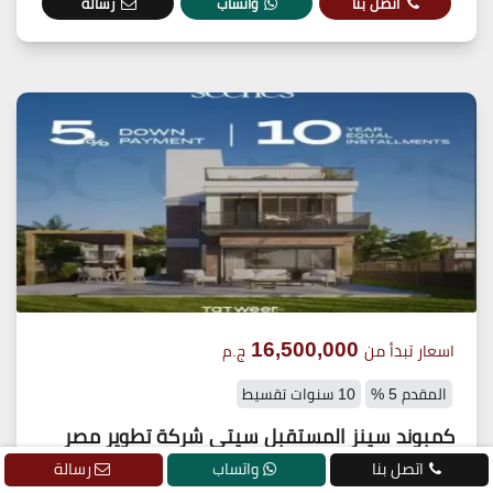
اتصل بنا
واتساب
رسالة
16,500,000
اسعار تبدأ من
ج.م
المقدم 5 %
10 سنوات تقسيط
كمبوند سينز المستقبل سيتي شركة تطوير مصر
اتصل بنا
واتساب
رسالة
19839 Scenes Mostakbal City - فيلات فقط