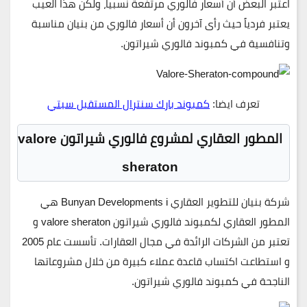
اعتبر البعض أن أسعار فالوري مرتفعة نسبياً، ولكن هذا العيب
يعتبر فردياً حيث رأى آخرون أن أسعار فالوري من بنيان مناسبة
وتنافسية في كمبوند فالوري شيراتون.
تعرف ايضا:
كمبوند بارك سنترال المستقبل سيتي
المطور العقاري لمشروع فالوري شيراتون valore
sheraton
شركة بنيان للتطوير العقاري Bunyan Developments i هي
المطور العقاري لكمبوند فالوري شيراتون valore sheraton و
تعتبر من الشركات الرائدة في مجال العقارات. تأسست عام 2005
و استطاعت اكتساب قاعدة عملاء كبيرة من خلال مشروعاتها
الناجحة في كمبوند فالوري شيراتون.