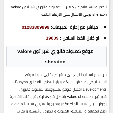
للحجز والاستعلام عن مميزات كمبوند فالوري شيراتون valore
sheraton يرجي الاتصال علي الارقام التالية:
مباشر مع إدارة المبيعات:
01283809999
او خلال الخط الساخن :
19839
موقع كمبوند فالوري شيراتون valore
sheraton
من اهم اسباب النجاح لاي مشروع عقاري هو الموقع
الاستراتيجي و اختارت شركة بنيان للتطوير العقاري Bunyan
Developments افضل موقع لمشروعها كمبوند فالوري
شيراتون valore sheraton بافضل قطعة ارض في قلب القاهرة
بجوار سيتي سنتر الماظةكمبوند بجوار سيتي سنتر الماظة و
اهم المعالم و المناطق الحيوية و الطرق الرئيسية و يقرب