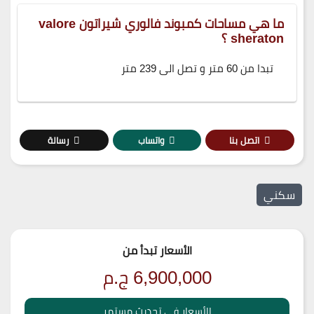
ما هي مساحات كمبوند فالوري شيراتون valore
sheraton ؟
تبدا من 60 متر و تصل الى 239 متر
اتصل بنا
واتساب
رسالة
سكني
الأسعار تبدأ من
6,900,000
ج.م
الأسعار في تحديث مستمر