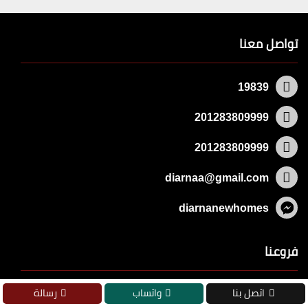
تواصل معنا
19839
201283809999
201283809999
diarnaa@gmail.com
diarnanewhomes
فروعنا
اتصل بنا
واتساب
رسالة
مصر الجديدة ١٢٩ ش الميرغني - ميدان السبع عمارات