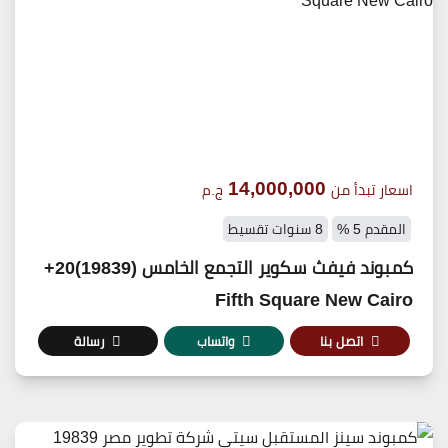
14,000,000
اسعار تبدأ من
ج.م
المقدم 5 %
8 سنوات تقسيط
كمبوند فيفث سكوير التجمع الخامس (19839)20+
Fifth Square New Cairo
اتصل بنا
واتساب
رسالة