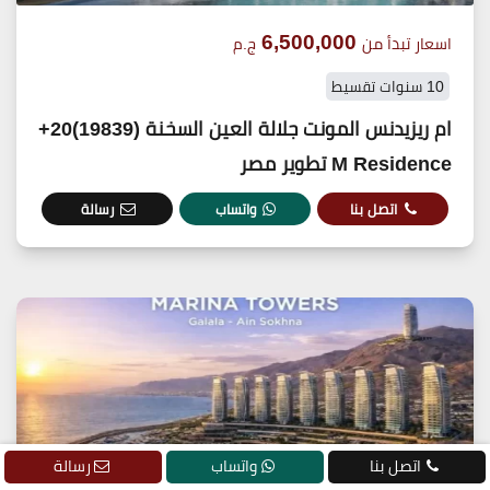
6,500,000
اسعار تبدأ من
ج.م
10 سنوات تقسيط
ام ريزيدنس المونت جلالة العين السخنة (19839)20+
M Residence تطوير مصر
اتصل بنا
واتساب
رسالة
اتصل بنا
واتساب
رسالة