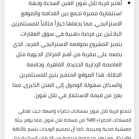
تُعتبر قرية تلال شورز العين السخنة وجهة
استثمارية مميزة تجمع بين الفخامة والموقع
الاستراتيجي، مما يجعلها خياراً مثالياً للمستثمرين
الباحثين عن فرصة ذهبية في سوق العقارات.
يتميز المشروع بموقعه الاستراتيجي الفريد، الذي
يضعه على مقربة من أهم المراكز الحيوية مثل
العاصمة الإدارية الجديدة، القاهرة، وجامعة
الجلالة. هذا الموقع المتميز يتيح للمستثمرين
والسكان سهولة الوصول إلى المدن الكبرى، مما
يعزز من قيمة الاستثمار في تلال شورز.
تتمتع قرية تلال شورز بمساحات خضراء واسعة، حيث تغطي
المساحات الخضراء
80%
من مساحة تلال شورز، مما يوفر بيئة
معيشية صحية ومريحة. كما أن تصميم الوحدات يتسم بالأناقة
والابتكار، مع توفر مجموعة متنوعة من الخيارات السكنية مثل