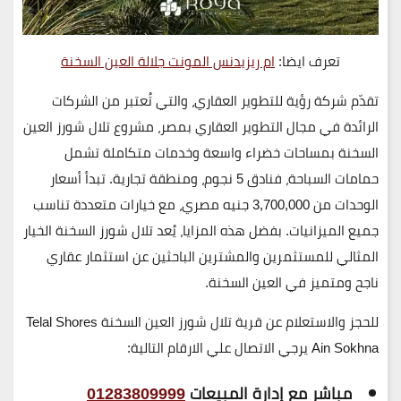
تعرف ايضا:
ام ريزيدنس المونت جلالة العين السخنة
تقدّم شركة رؤية للتطوير العقاري، والتي تُعتبر من الشركات
الرائدة في مجال التطوير العقاري بمصر، مشروع تلال شورز العين
السخنة بمساحات خضراء واسعة وخدمات متكاملة تشمل
حمامات السباحة، فنادق 5 نجوم، ومنطقة تجارية. تبدأ أسعار
الوحدات من
3,700,000 جنيه مصري
، مع خيارات متعددة تناسب
جميع الميزانيات. بفضل هذه المزايا، يُعد تلال شورز السخنة الخيار
المثالي للمستثمرين والمشترين الباحثين عن استثمار عقاري
ناجح ومتميز في العين السخنة.
للحجز والاستعلام عن قرية تلال شورز العين السخنة Telal Shores
Ain Sokhna يرجي الاتصال علي الارقام التالية:
مباشر مع إدارة المبيعات
01283809999