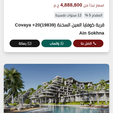
4,888,800
اسعار تبدأ من
ج.م
المقدم 5 %
12 سنوات تقسيط
قرية كوفايا العين السخنة (19839)20+ Covaya
Ain Sokhna
اتصل بنا
واتساب
رسالة