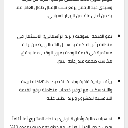
وسيدي عبد الرحمن يرفع نسب الإقبال طوال العام، مما
يضمن
أعلى عائد من الإيجار السياحي
.
نمو القيمة السوقية (الربح الرأسمالي):
الاستثمار في
منطقة رأس الحكمة والساحل الشمالي يضمن زيادة
مستمرة في قيمة الوحدة بمرور الوقت، مما يحقق
مكاسب ضخمة عند إعادة البيع.
بيئة سياحية فاخرة وجاذبة:
تخصيص
91.5% للطبيعة
واللاندسكيب
مع توفير خدمات متكاملة يرفع القيمة
التنافسية للمشروع ويزيد الطلب عليه.
تسهيلات مالية وأمان قانوني:
يمنحك المشروع أماناً تاماً
بفضل صدور
القرار الوزاري
، مع خطة دفع مرنة بمقدم
10%