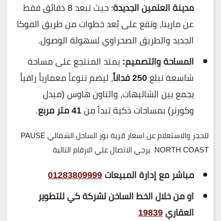
مدينة العلمين الجديدة
؛ حيث تبعد 8 دقائق فقط
عن مارينا، وتقع على بُعد خطوات من طريق الفوكا
الجديد والطريق الصحراوي لسهولة الوصول.
المساحة والتصميم:
يمتد المنتجع على مساحة
شاسعة تبلغ
250 فداناً
، ليضم تنوعاً معمارياً راقياً
يجمع بين الشاليهات، والتاون هاوس (ميدل
وكورنر) بمساحات ذكية تبدأ من
41 متر مربع
.
للحجز والاستعلام عن اسعار قرية بوز الساحل الشمالي PAUSE
NORTH COAST يرجي الاتصال علي الارقام التالية
مباشر مع إدارة المبيعات
01283809999
او من خلال الخط الساخن لشركة كي للتطوير
العقاري
19839