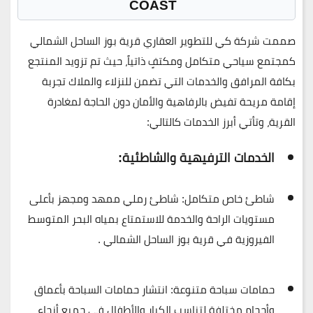
COAST
صممت
شركة كي للتطوير العقاري
قرية
بوز الساحل الشمالي
كمجتمع سياحي متكامل ومكتفٍ ذاتياً، حيث تم تزويد المنتجع
بكافة المرافق والخدمات التي تضمن للنزلاء والملاك تجربة
إقامة مريحة تفيض بالرفاهية والأمان دون الحاجة لمغادرة
القرية، وتأتي أبرز الخدمات كالتالي:
الخدمات الترفيهية والشاطئية:
شاطئ خاص متكامل:
شاطئ رملي ممهد ومجهز بأعلى
مستويات الراحة والخدمة للاستمتاع بمياه البحر المتوسط
الفيروزية في قرية بوز الساحل الشمالي .
حمامات سباحة متنوعة:
انتشار حمامات السباحة بأعماق
وأحجام مختلفة لتناسب الكبار والأطفال في جميع أنحاء