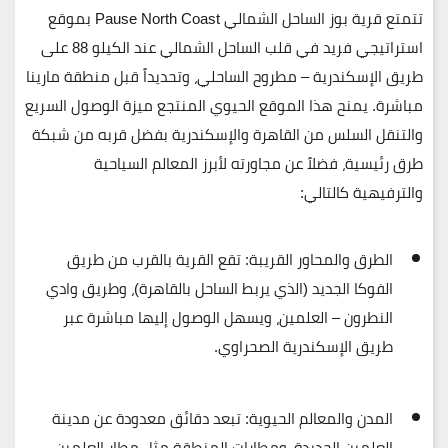
تتمتع
قرية بوز الساحل الشمالي Pause North Coast
بموقع
استراتيجي فريد في قلب الساحل الشمالي عند
الكيلو 88 على
طريق الإسكندرية – مطروح الساحلي
، وتحديداً قبل منطقة مارينا
مباشرة. يمنح هذا الموقع الحيوي المنتجع ميزة الوصول السريع
والتنقل السلس من القاهرة والإسكندرية بفضل قربه من شبكة
طرق رئيسية، فضلاً عن مجاورته لأبرز المعالم السياحية
والترفيهية كالتالي:
الطرق والمحاور القريبة:
تقع القرية بالقرب من
طريق
الفوكا الجديد
(الذي يربط الساحل بالقاهرة)، و
طريق وادي
النطرون – العلمين
، ويسهل الوصول إليها مباشرة عبر
طريق الإسكندرية الصحراوي.
المدن والمعالم الحيوية:
تبعد دقائق معدودة عن
مدينة
العلمين الجديدة
، ومطارات المنطقة مثل
مطار العلمين