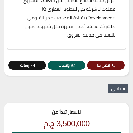
الأرض متاحة للاطلاع بالكامل قبل التعاقد. المشروع
مملوك لـ شركة كي للتطوير العقاري (K
Developments) بقيادة المهندس عمر الفيومي،
وللشركة سابقة أعمال مميزة مثل كمبوند ومول
بالنسيا في مدينة الشروق.
اتصل بنا
واتساب
رسالة
سياحي
الأسعار تبدأ من
3,500,000
ج.م