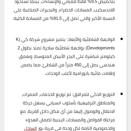
بتخصيص
9.5% فقط للمباني والإنشاءات
، بينما تستحوذ
اللاندسكيب، المساحات الخضراء، والبحيرات الصناعية على
النسبة الأكبر والتي تصل إلى
91.5%
من المساحة الكلية.
الواجهة الشاطئية والأبعاد:
يتميز مشروع شركة كي (K
Developments) بواجهة شاطئية ساحرة تمتد بطول
2
كيلومتر
مباشرة على البحر الأبيض المتوسط، وبعمق
هندسي يصل إلى
450 متراً
من الشاطئ، مما يضمن
إطلالات مائية بانورامية لأغلب الوحدات.
التوزيع الذكي للمرافق:
تم توزيع الخدمات، الممرات،
والمناطق الترفيهية بأسلوب انسيابي يسهل حركة
الانتقال والوصول إليها من أي مكان داخل القرية، مع
مراعاة الفواصل والمساحات البينية لضمان الهدوء
والخصوصية التامة لكل وحدة في قرية بوز
الساحل