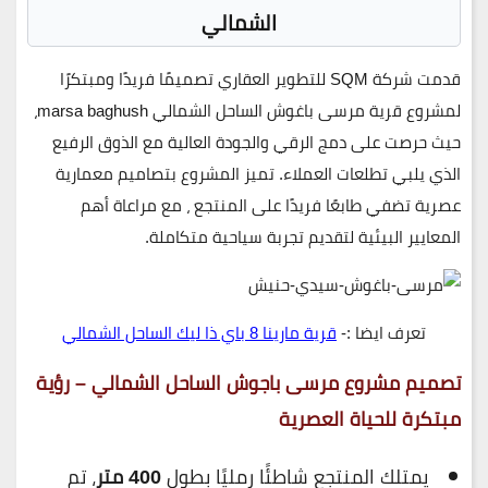
الشمالي
قدمت
شركة SQM للتطوير العقاري
تصميمًا فريدًا ومبتكرًا
لمشروع قرية
مرسى باغوش الساحل الشمالي marsa baghush
،
حيث حرصت على دمج الرقي والجودة العالية مع الذوق الرفيع
الذي يلبي تطلعات العملاء. تميز المشروع بتصاميم معمارية
عصرية تضفي طابعًا فريدًا على المنتجع ، مع مراعاة أهم
المعايير البيئية لتقديم تجربة سياحية متكاملة.
تعرف ايضا :-
قرية مارينا 8 باي ذا ليك الساحل الشمالي
تصميم مشروع مرسى باجوش الساحل الشمالي – رؤية
مبتكرة للحياة العصرية
يمتلك المنتجع شاطئًا رمليًا بطول
400 متر
، تم