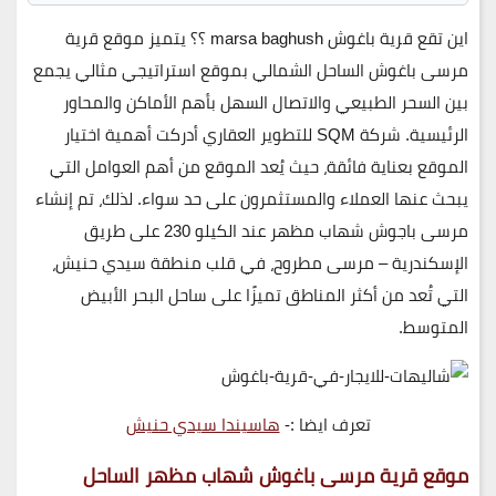
اين تقع قرية باغوش marsa baghush ؟؟
يتميز موقع
قرية
مرسى باغوش الساحل الشمالي
بموقع استراتيجي مثالي يجمع
بين السحر الطبيعي والاتصال السهل بأهم الأماكن والمحاور
الرئيسية. شركة
SQM للتطوير العقاري
أدركت أهمية اختيار
الموقع بعناية فائقة، حيث يُعد الموقع من أهم العوامل التي
يبحث عنها العملاء والمستثمرون على حد سواء. لذلك، تم إنشاء
مرسى باجوش
شهاب مظهر
عند الكيلو
230 على طريق
الإسكندرية – مرسى مطروح
، في قلب منطقة
سيدي حنيش
،
التي تُعد من أكثر المناطق تميزًا على
ساحل البحر الأبيض
المتوسط
.
تعرف ايضا :-
هاسيندا سيدي حنيش
موقع
قرية مرسى باغوش شهاب مظهر الساحل