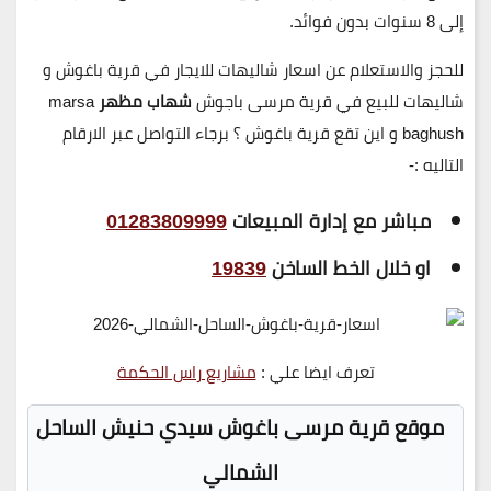
إلى
8 سنوات بدون فوائد
.
للحجز والاستعلام عن اسعار شاليهات للايجار في قرية باغوش و
شاليهات للبيع في قرية
مرسى باجوش
شهاب مظهر
marsa
baghush و اين تقع قرية باغوش ؟ برجاء التواصل عبر الارقام
التاليه :-
مباشر مع إدارة المبيعات
01283809999
او خلال الخط الساخن
19839
تعرف ايضا علي :
مشاريع راس الحكمة
موقع قرية مرسى باغوش سيدي حنيش الساحل
الشمالي