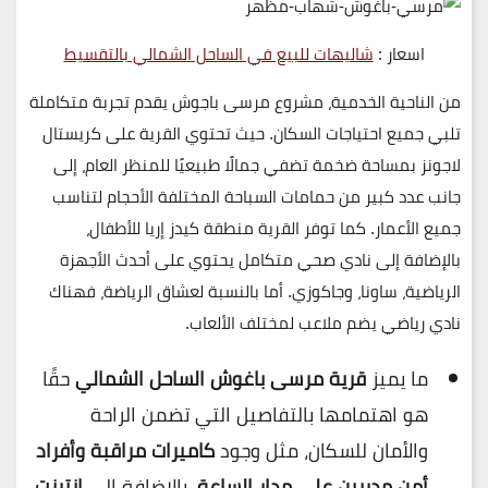
اسعار :
شاليهات للبيع في الساحل الشمالي بالتقسيط
من الناحية الخدمية، مشروع
مرسى باجوش
يقدم تجربة متكاملة
تلبي جميع احتياجات السكان. حيث تحتوي القرية على
كريستال
لاجونز
بمساحة ضخمة تضفي جمالًا طبيعيًا للمنظر العام، إلى
جانب عدد كبير من حمامات السباحة المختلفة الأحجام لتناسب
جميع الأعمار. كما توفر القرية
منطقة كيدز إريا
للأطفال،
بالإضافة إلى
نادي صحي متكامل
يحتوي على أحدث الأجهزة
الرياضية، ساونا، وجاكوزي. أما بالنسبة لعشاق الرياضة، فهناك
نادي رياضي
يضم ملاعب لمختلف الألعاب.
ما يميز
قرية مرسى باغوش الساحل الشمالي
حقًا
هو اهتمامها بالتفاصيل التي تضمن الراحة
والأمان للسكان، مثل وجود
كاميرات مراقبة وأفراد
أمن مدربين على مدار الساعة
، بالإضافة إلى
إنترنت