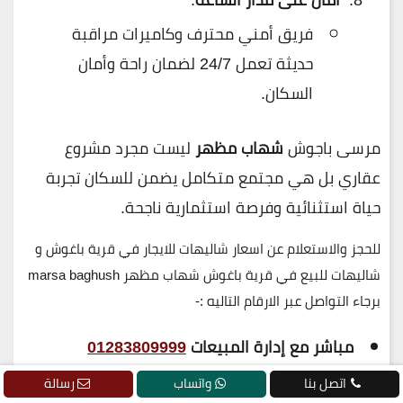
فريق أمني محترف وكاميرات مراقبة
حديثة تعمل 24/7 لضمان راحة وأمان
السكان.
مرسى باجوش
شهاب مظهر
ليست مجرد مشروع
عقاري بل هي مجتمع متكامل يضمن للسكان تجربة
حياة استثنائية وفرصة استثمارية ناجحة.
للحجز والاستعلام عن اسعار شاليهات للايجار في قرية باغوش و
شاليهات للبيع في قرية باغوش شهاب مظهر marsa baghush
برجاء التواصل عبر الارقام التاليه :-
مباشر مع إدارة المبيعات
01283809999
او خلال الخط الساخن
19839
اتصل بنا
واتساب
رسالة