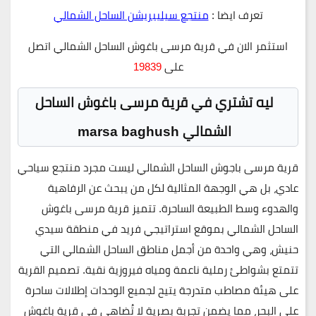
تعرف ايضا :
منتجع سيليبريشن الساحل الشمالي
استثمر الان في قرية مرسى باغوش الساحل الشمالي اتصل
على
19839
ليه تشتري في
قرية مرسى باغوش الساحل
الشمالي marsa baghush
قرية مرسى باجوش الساحل الشمالي
ليست مجرد منتجع سياحي
عادي، بل هي الوجهة المثالية لكل من يبحث عن الرفاهية
والهدوء وسط الطبيعة الساحرة. تتميز
قرية مرسى باغوش
الساحل الشمالي
بموقع استراتيجي فريد في منطقة
سيدي
حنيش
، وهي واحدة من أجمل مناطق الساحل الشمالي التي
تتمتع بشواطئ رملية ناعمة ومياه فيروزية نقية. تصميم القرية
على هيئة
مصاطب متدرجة
يتيح لجميع الوحدات إطلالات ساحرة
على البحر، مما يضمن تجربة بصرية لا تُضاهى في قرية باغوش