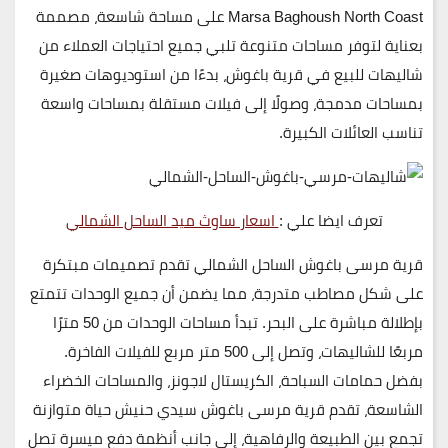
Marsa Baghoush North Coast على مساحة شاسعة، مصممة
بعناية لتوفر مساحات متنوعة تلبي جميع احتياجات العملاء من
شاليهات للبيع في قرية باغوش، بدءًا من
استوديوهات صغيرة
بمساحات مدمجة
، وصولًا إلى
فيلات مستقلة بمساحات واسعة
تناسب العائلات الكبيرة
.
تعرف ايضا علي :
اسعار ساوث ميد الساحل الشمالي
قرية مرسى باغوش الساحل الشمالي
تقدم تصميمات مبتكرة
على
شكل مصاطب متدرجة
، مما يضمن أن جميع الوحدات تتمتع
بإطلالة مباشرة على البحر. تبدأ مساحات الوحدات من
50 مترًا
مربعًا
للشاليهات، وتصل إلى
500 متر مربع
للفيلات الفاخرة.
بفضل
حمامات السباحة، الكريستال لاجونز، والمساحات الخضراء
الشاسعة
، تقدم قرية مرسى باغوش سيدي حنيش حياة متوازنة
تجمع بين الطبيعة والرفاهية، إلى جانب أنظمة دفع ميسرة تصل