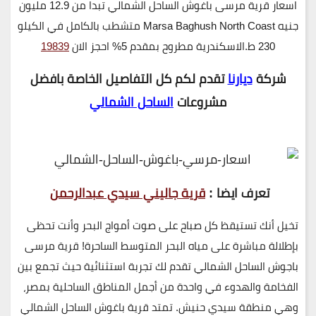
اسعار قرية مرسى باغوش الساحل الشمالي تبدا من 12.9 مليون
جنيه Marsa Baghush North Coast متشطب بالكامل في الكيلو
230 ط.الاسكندرية مطروح بمقدم 5% احجز الان
19839
شركة
ديارنا
تقدم لكم كل التفاصيل الخاصة بافضل
مشروعات
الساحل الشمالي
تعرف ايضا :
قرية جاليني سيدي عبدالرحمن
تخيل أنك تستيقظ كل صباح على صوت أمواج البحر وأنت تحظى
بإطلالة مباشرة على مياه البحر المتوسط الساحرة!
قرية مرسى
باجوش الساحل الشمالي
تقدم لك تجربة استثنائية حيث تجمع بين
الفخامة والهدوء في واحدة من أجمل المناطق الساحلية بمصر،
وهي منطقة
سيدي حنيش
. تمتد قرية باغوش الساحل الشمالي